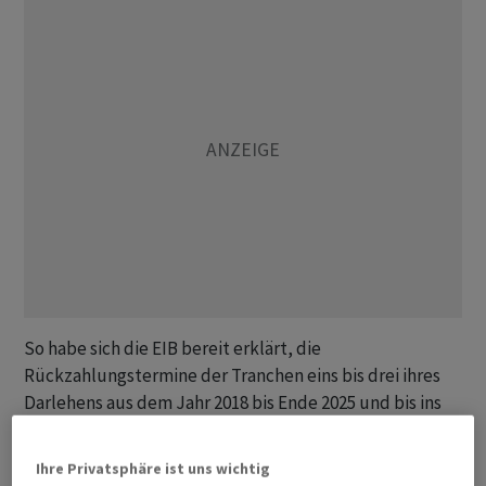
So habe sich die EIB bereit erklärt, die
Rückzahlungstermine der Tranchen eins bis drei ihres
Darlehens aus dem Jahr 2018 bis Ende 2025 und bis ins
Jahr 2026 zu verlängern. An sich wären diese drei
Tranchen zwischen Juni 2024 und April 2025 fällig
Ihre Privatsphäre ist uns wichtig
gewesen. Die Fälligkeitstermine für die Tranchen vier