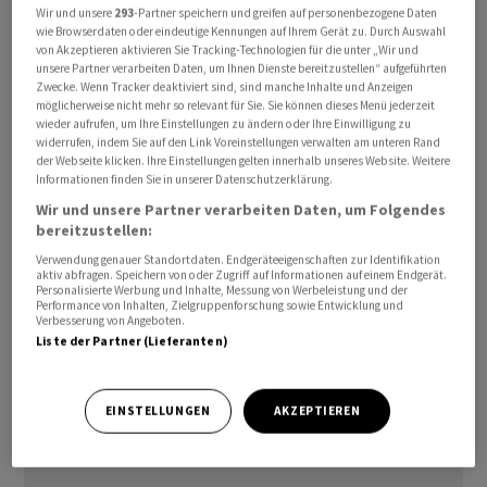
Wir und unsere
293
-Partner speichern und greifen auf personenbezogene Daten
und fünf bleiben unverändert.
wie Browserdaten oder eindeutige Kennungen auf Ihrem Gerät zu. Durch Auswahl
von Akzeptieren aktivieren Sie Tracking-Technologien für die unter „Wir und
unsere Partner verarbeiten Daten, um Ihnen Dienste bereitzustellen“ aufgeführten
Bei den geänderten Tranchen werde Newron mit der
Zwecke. Wenn Tracker deaktiviert sind, sind manche Inhalte und Anzeigen
Zahlung vereinbarter Zinssätze beginnen. Die EIB
möglicherweise nicht mehr so relevant für Sie. Sie können dieses Menü jederzeit
wieder aufrufen, um Ihre Einstellungen zu ändern oder Ihre Einwilligung zu
wiederum komme nun in den Genuss einer bestimmten
widerrufen, indem Sie auf den Link Voreinstellungen verwalten am unteren Rand
erfolgsabhängigen Vergütung. Die Vereinbarung enthält
der Webseite klicken. Ihre Einstellungen gelten innerhalb unseres Website. Weitere
Informationen finden Sie in unserer Datenschutzerklärung.
laut Mitteilung noch weitere Bedingungen und
Wir und unsere Partner verarbeiten Daten, um Folgendes
Konditionen.
bereitzustellen:
Verwendung genauer Standortdaten. Endgeräteeigenschaften zur Identifikation
Verhandlungsspielraum geschaffen
aktiv abfragen. Speichern von oder Zugriff auf Informationen auf einem Endgerät.
Personalisierte Werbung und Inhalte, Messung von Werbeleistung und der
Performance von Inhalten, Zielgruppenforschung sowie Entwicklung und
Erst am Vorabend hatte Newron über eine
Verbesserung von Angeboten.
Zeichnungsvereinbarung für bis zu 2,05 Millionen neu
Liste der Partner (Lieferanten)
ausgegebene Aktien berichtet. Damit erziele das
Unternehmen einen Erlös von bis zu 15 Millionen Euro,
EINSTELLUNGEN
AKZEPTIEREN
hiess es in einer entsprechenden Mitteilung.