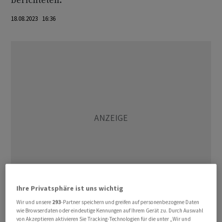
berichteten.
18.08.2023 16:36
Ihre Privatsphäre ist uns wichtig
Wir und unsere
293
-Partner speichern und greifen auf personenbezogene Daten
Das Unternehmen produziere die Lynx-Schützenpanzer
wie Browserdaten oder eindeutige Kennungen auf Ihrem Gerät zu. Durch Auswahl
von Akzeptieren aktivieren Sie Tracking-Technologien für die unter „Wir und
und andere Ketten- und Radfahrzeuge für die