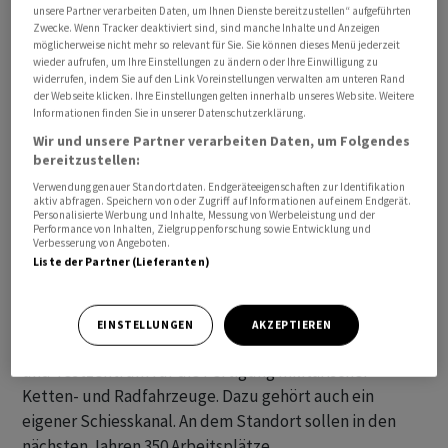
unsere Partner verarbeiten Daten, um Ihnen Dienste bereitzustellen“ aufgeführten
ungarischen Streitkräfte, wie Rheinmetall mitteilte.
Zwecke. Wenn Tracker deaktiviert sind, sind manche Inhalte und Anzeigen
Unter anderen sollen in dem Werk Zalaegerszeg 209
möglicherweise nicht mehr so relevant für Sie. Sie können dieses Menü jederzeit
wieder aufrufen, um Ihre Einstellungen zu ändern oder Ihre Einwilligung zu
Lynx-Schützenpanzer vom Band laufen. Rheinmetall
widerrufen, indem Sie auf den Link Voreinstellungen verwalten am unteren Rand
kümmert sich auch um die Versorgung mit Ersatzteilen
der Webseite klicken. Ihre Einstellungen gelten innerhalb unseres Website. Weitere
Informationen finden Sie in unserer Datenschutzerklärung.
und um die Ausbildung der Panzerfahrer.
Wir und unsere Partner verarbeiten Daten, um Folgendes
bereitzustellen:
Ungarn ist seit 1999 Nato-Mitglied. Die Orban-Regierung
Verwendung genauer Standortdaten. Endgeräteeigenschaften zur Identifikation
will mehr Geld für die militärische Verteidigung
aktiv abfragen. Speichern von oder Zugriff auf Informationen auf einem Endgerät.
Personalisierte Werbung und Inhalte, Messung von Werbeleistung und der
ausgeben, um das von den Nato-Mitgliedsländern
Performance von Inhalten, Zielgruppenforschung sowie Entwicklung und
Verbesserung von Angeboten.
anvisierte Ziel von zwei Prozent des
Liste der Partner (Lieferanten)
Bruttoinlandsprodukts zu erreichen.
In Zalaegerszeg errichtet Rheinmetall auf einer Fläche
EINSTELLUNGEN
AKZEPTIEREN
von 33 Hektar ein neues Entwicklungs-, Produktions-
und Testzentrum für die Fertigung militärischer
Ketten- und Radfahrzeuge. Dazu gehört auch ein
eigener Schiesskanal. An dem Standort sollen in den
nächsten Jahren 350 Arbeitsplätze