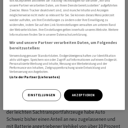
von Akzeptieren aktivieren Sie Tracking-Technologien für die unter „Wir und
Lieferfähigkeit der Hersteller.
unsere Partner verarbeiten Daten, um Ihnen Dienste bereitzustellen“ aufgeführten
Zwecke. Wenn Tracker deaktiviert sind, sind manche Inhalte und Anzeigen
möglicherweise nicht mehr so relevant für Sie. Sie können dieses Menü jederzeit
Dennoch könne vor allem bei leichten und schweren
wieder aufrufen, um Ihre Einstellungen zu ändern oder Ihre Einwilligung zu
widerrufen, indem Sie auf den Link Voreinstellungen verwalten am unteren Rand
Sachentransportfahrzeugen noch nicht von einer
der Webseite klicken. Ihre Einstellungen gelten innerhalb unseres Website. Weitere
"Normalisierung" gesprochen werden: "In beiden
Informationen finden Sie in unserer Datenschutzerklärung.
Kategorien der Sachentransportfahrzeuge liegen wir
Wir und unsere Partner verarbeiten Daten, um Folgendes
noch ein gutes Stück unter dem Vorkrisenniveau von
bereitzustellen:
2019", sagt Auto-Schweiz-Mediensprecher Christoph
Verwendung genauer Standortdaten. Endgeräteeigenschaften zur Identifikation
aktiv abfragen. Speichern von oder Zugriff auf Informationen auf einem Endgerät.
Wolnik. Mit ähnlichen Zahlen von vor der Pandemie
Personalisierte Werbung und Inhalte, Messung von Werbeleistung und der
Performance von Inhalten, Zielgruppenforschung sowie Entwicklung und
rechnet der Verband erst in ein bis zwei Jahren.
Verbesserung von Angeboten.
Liste der Partner (Lieferanten)
Alternative Antriebe wie voll- oder teilelektrische
Motoren seien derweil bei den Nutzfahrzeugen häufig
EINSTELLUNGEN
AKZEPTIEREN
noch kaum ein Thema, wie Wolnik gegenüber der
Nachrichtenagentur AWP sagte. Einzig in der Kategorie
der leichten Sachtransportfahrzeuge habe Auto
Schweiz bisher einen Anteil an neu zugelassenen und
mit Batterie angetriebener Vehikel von über 10 Prozent