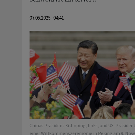
07.05.2025 04:41
Chinas Präsident Xi Jinping, links, und US-Präsid
einer Willkommenszeremonie in Peking am 9. Nov