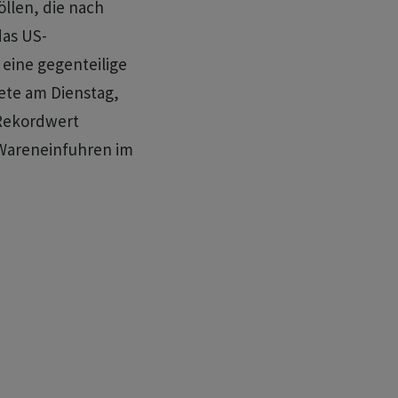
llen, die nach
das US-
 eine gegenteilige
ete am Dienstag,
 Rekordwert
 Wareneinfuhren im