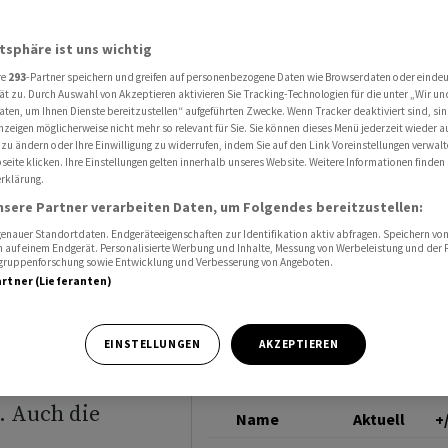
en nach Zollstreit ab
ALUMINIUM
atsphäre ist uns wichtig
re
293
-Partner speichern und greifen auf personenbezogene Daten wie Browserdaten oder einde
ten
ät zu. Durch Auswahl von Akzeptieren aktivieren Sie Tracking-Technologien für die unter „Wir un
aten, um Ihnen Dienste bereitzustellen“ aufgeführten Zwecke. Wenn Tracker deaktiviert sind, s
nzeigen möglicherweise nicht mehr so relevant für Sie. Sie können dieses Menü jederzeit wieder a
h
 zu ändern oder Ihre Einwilligung zu widerrufen, indem Sie auf den Link Voreinstellungen verwal
eite klicken. Ihre Einstellungen gelten innerhalb unseres Website. Weitere Informationen finden 
rklärung.
nsere Partner verarbeiten Daten, um Folgendes bereitzustellen:
nauer Standortdaten. Endgeräteeigenschaften zur Identifikation aktiv abfragen. Speichern von 
 auf einem Endgerät. Personalisierte Werbung und Inhalte, Messung von Werbeleistung und der
elgruppenforschung sowie Entwicklung und Verbesserung von Angeboten.
artner (Lieferanten)
 wollen sich am
EINSTELLUNGEN
AKZEPTIEREN
skalation des
. Auch die
Name
Aktuell
+