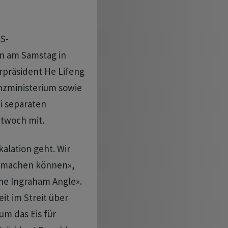
S-
n am Samstag in
rpräsident He Lifeng
nzministerium sowie
i separaten
ttwoch mit.
alation geht. Wir
ermachen können»,
he Ingraham Angle».
it im Streit über
 um das Eis für