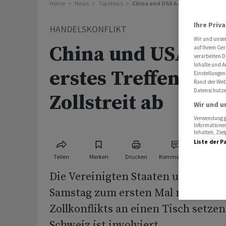
Home
News
Top News
China und USA halten erstes Treff
Ihre Priv
HANDELSKONFLIKT
Wir und unse
China und USA hal
auf Ihrem Ger
verarbeiten D
Inhalte und A
erstes Treffen nac
Einstellungen
Rand der Webs
Datenschutze
Zollstreit ab
Wir und u
Verwendung ge
Informationen
Inhalten, Zi
Liste der P
Teilen
Merken
Drucken
Kommentare
Die Vereinigten Staaten und China
Samstag zum ersten Mal nach der E
Zollkonflikts an einen Tisch setzen
Schweiz ist involviert.