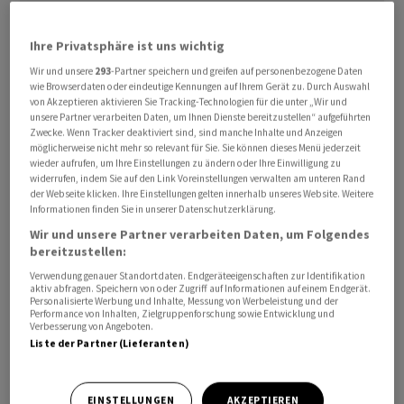
Ihre Privatsphäre ist uns wichtig
Wir und unsere
293
-Partner speichern und greifen auf personenbezogene Daten
wie Browserdaten oder eindeutige Kennungen auf Ihrem Gerät zu. Durch Auswahl
Das Ergebnis liege nicht nur über dem gesetzlichen
von Akzeptieren aktivieren Sie Tracking-Technologien für die unter „Wir und
unsere Partner verarbeiten Daten, um Ihnen Dienste bereitzustellen“ aufgeführten
Renditebedarf, sondern auch über dem Durchschnitt
Zwecke. Wenn Tracker deaktiviert sind, sind manche Inhalte und Anzeigen
der letzten zehn Jahre, der bei 3,5 Prozent liege, teilte
möglicherweise nicht mehr so relevant für Sie. Sie können dieses Menü jederzeit
wieder aufrufen, um Ihre Einstellungen zu ändern oder Ihre Einwilligung zu
die Suva am Dienstag mit. Da sie nicht gewinnorientiert
widerrufen, indem Sie auf den Link Voreinstellungen verwalten am unteren Rand
sei, gebe sie Anlageerträge, welche nicht für gesetzlich
der Webseite klicken. Ihre Einstellungen gelten innerhalb unseres Website. Weitere
Informationen finden Sie in unserer Datenschutzerklärung.
definierte Aufträge verwendet würden, in Form von
Wir und unsere Partner verarbeiten Daten, um Folgendes
tieferen Prämien an die Versicherten weiter, hiess es in
bereitzustellen:
der Mitteilung. Über die Verwendung des
Verwendung genauer Standortdaten. Endgeräteeigenschaften zur Identifikation
Jahresergebnisses im Sinne der Versicherten werde der
aktiv abfragen. Speichern von oder Zugriff auf Informationen auf einem Endgerät.
Personalisierte Werbung und Inhalte, Messung von Werbeleistung und der
Suva-Rat im Juni entscheiden.
Performance von Inhalten, Zielgruppenforschung sowie Entwicklung und
Verbesserung von Angeboten.
Liste der Partner (Lieferanten)
Der Unfallversicherer führt in seiner Mitteilung das
Anlageergebnis auf eine robuste Konjunktur, eine
rückläufige Inflation und Zinssenkungen der
EINSTELLUNGEN
AKZEPTIEREN