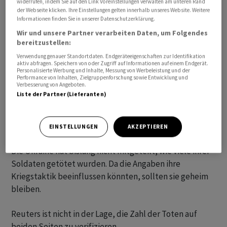
widerrufen, indem Sie auf den Link Voreinstellungen verwalten am unteren Rand
der Webseite klicken. Ihre Einstellungen gelten innerhalb unseres Website. Weitere
Informationen finden Sie in unserer Datenschutzerklärung.
Wir und unsere Partner verarbeiten Daten, um Folgendes
bereitzustellen:
Vertreter Russlands halten die US-Schätzungen der
Verwendung genauer Standortdaten. Endgeräteeigenschaften zur Identifikation
russischen Verluste für viel zu hoch - und für
aktiv abfragen. Speichern von oder Zugriff auf Informationen auf einem Endgerät.
Personalisierte Werbung und Inhalte, Messung von Werbeleistung und der
Propaganda. Der russische Verteidigungsminister Sergej
Performance von Inhalten, Zielgruppenforschung sowie Entwicklung und
Verbesserung von Angeboten.
Schoigu erklärte am 21. September, dass seit Beginn
Liste der Partner (Lieferanten)
des Krieges 5937 russische Soldaten getötet worden
seien. Die Zahlen wurden seither nicht aktualisiert, sie
sind ein Staatsgeheimnis.
EINSTELLUNGEN
AKZEPTIEREN
Die Ukraine hat bislang nicht mitgeteilt, wie viele ihrer
Soldaten getötet wurden. Da die Angaben ihre
Kriegstaktik beeinflussen könnten, sollten sie geheim
bleiben.
Reuters ist nicht in der Lage, die Zahl der Toten auf
beiden Seiten zu verifizieren.