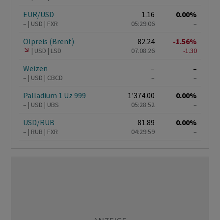
EUR/USD
1.16
0.00%
–
USD
FXR
05:29:06
–
Ölpreis (Brent)
82.24
-1.56%
USD
LSD
07.08.26
-1.30
Weizen
–
–
–
USD
CBCD
–
–
Palladium 1 Uz 999
1'374.00
0.00%
–
USD
UBS
05:28:52
–
USD/RUB
81.89
0.00%
–
RUB
FXR
04:29:59
–