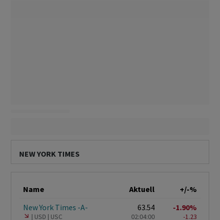
NEW YORK TIMES
Name
Aktuell
+/-%
New York Times -A-
63.54
-1.90%
USD
USC
02:04:00
-1.23