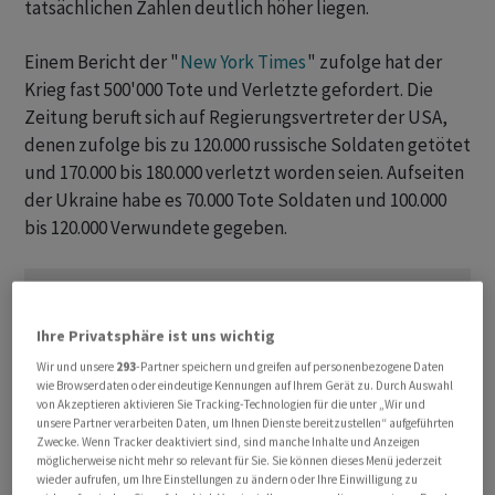
tatsächlichen Zahlen deutlich höher liegen.
Einem Bericht der "
New York Times
" zufolge hat der
Krieg fast 500'000 Tote und Verletzte gefordert. Die
Zeitung beruft sich auf Regierungsvertreter der USA,
denen zufolge bis zu 120.000 russische Soldaten getötet
und 170.000 bis 180.000 verletzt worden seien. Aufseiten
der Ukraine habe es 70.000 Tote Soldaten und 100.000
bis 120.000 Verwundete gegeben.
Ihre Privatsphäre ist uns wichtig
Wir und unsere
293
-Partner speichern und greifen auf personenbezogene Daten
wie Browserdaten oder eindeutige Kennungen auf Ihrem Gerät zu. Durch Auswahl
von Akzeptieren aktivieren Sie Tracking-Technologien für die unter „Wir und
unsere Partner verarbeiten Daten, um Ihnen Dienste bereitzustellen“ aufgeführten
Zwecke. Wenn Tracker deaktiviert sind, sind manche Inhalte und Anzeigen
möglicherweise nicht mehr so relevant für Sie. Sie können dieses Menü jederzeit
wieder aufrufen, um Ihre Einstellungen zu ändern oder Ihre Einwilligung zu