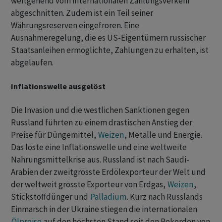
weitgehend vom internationalen Zahlungsverkehr
abgeschnitten. Zudem ist ein Teil seiner
Währungsreserven eingefroren. Eine
Ausnahmeregelung, die es US-Eigentümern russischer
Staatsanleihen ermöglichte, Zahlungen zu erhalten, ist
abgelaufen.
Inflationswelle ausgelöst
Die Invasion und die westlichen Sanktionen gegen
Russland führten zu einem drastischen Anstieg der
Preise für Düngemittel,
Weizen
, Metalle und Energie.
Das löste eine Inflationswelle und eine weltweite
Nahrungsmittelkrise aus. Russland ist nach Saudi-
Arabien der zweitgrösste Erdölexporteur der Welt und
der weltweit grösste Exporteur von Erdgas,
Weizen
,
Stickstoffdünger und
Palladium
. Kurz nach Russlands
Einmarsch in der Ukraine stiegen die internationalen
Ölpreise
auf den höchsten Stand seit den Rekorden von