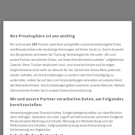
Ihre Privatsphäre ist uns wichtig
Wir und unsere
293
-Partner speichern und greifen auf personenbezogene Daten
wie Browserdaten oder eindeutige Kennungen auf Ihrem Gerät zu. Durch Auswahl
von Akzeptieren aktivieren Sie Tracking-Technologien für die unter „Wir und
unsere Partner verarbeiten Daten, um Ihnen Dienste bereitzustellen“ aufgeführten
Zwecke. Wenn Tracker deaktiviert sind, sind manche Inhalte und Anzeigen
möglicherweise nicht mehr so relevant für Sie. Sie können dieses Menü jederzeit
wieder aufrufen, um Ihre Einstellungen zu ändern oder Ihre Einwilligung zu
widerrufen, indem Sie auf den Link Voreinstellungen verwalten am unteren Rand
der Webseite klicken. Ihre Einstellungen gelten innerhalb unseres Website. Weitere
Informationen finden Sie in unserer Datenschutzerklärung.
Wir und unsere Partner verarbeiten Daten, um Folgendes
bereitzustellen:
Verwendung genauer Standortdaten. Endgeräteeigenschaften zur Identifikation
aktiv abfragen. Speichern von oder Zugriff auf Informationen auf einem Endgerät.
Personalisierte Werbung und Inhalte, Messung von Werbeleistung und der
Performance von Inhalten, Zielgruppenforschung sowie Entwicklung und
Verbesserung von Angeboten.