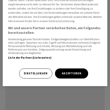
Zwecke. Wenn Tracker deaktiviert sind, sind manche Inhalte und Anzeigen
möglicherweise nicht mehr so relevant für Sie. Sie können dieses Menü jederzeit
Dessen Position als Vorsitzender des Prüfungs- und
wieder aufrufen, um Ihre Einstellungen zu ändern oder Ihre Einwilligung zu
Risikoausschusses wird künftig Silvan Schriber
widerrufen, indem Sie auf den Link Voreinstellungen verwalten am unteren Rand
übernehmen, der seit 2029 Mitglied des Bankrats ist.
der Webseite klicken. Ihre Einstellungen gelten innerhalb unseres Website. Weitere
Informationen finden Sie in unserer Datenschutzerklärung.
Wir und unsere Partner verarbeiten Daten, um Folgendes
Neben der Wahl von Erwin Bucher hat der Regierungsrat
bereitzustellen:
in seiner Sitzung vom 17. Januar 2023 die übrigen vom
Verwendung genauer Standortdaten. Endgeräteeigenschaften zur Identifikation
Kanton zu wählenden Bankratsmitglieder in ihrem Amt
aktiv abfragen. Speichern von oder Zugriff auf Informationen auf einem Endgerät.
Personalisierte Werbung und Inhalte, Messung von Werbeleistung und der
bestätigt, hiess es in der Mitteilung.
Performance von Inhalten, Zielgruppenforschung sowie Entwicklung und
Verbesserung von Angeboten.
Liste der Partner (Lieferanten)
jg/ra
(AWP)
EINSTELLUNGEN
AKZEPTIEREN