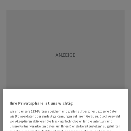
Ihre Privatsphäre ist uns wichtig
Aktuell ist Bucher seit 2015 Chef der internen Revision
Wir und unsere
293
-Partner speichern und greifen auf personenbezogene Daten
bei Swiss Life. Davor war in diversen Banken im Bereich
wie Browserdaten oder eindeutige Kennungen auf Ihrem Gerät zu. Durch Auswahl
von Akzeptieren aktivieren Sie Tracking-Technologien für die unter „Wir und
der Revision tätig. Im Bankrat wird er Heinz Leibundgut
unsere Partner verarbeiten Daten, um Ihnen Dienste bereitzustellen“ aufgeführten
ersetzen, der per 13. Mai aus dem Gremium ausscheidet.