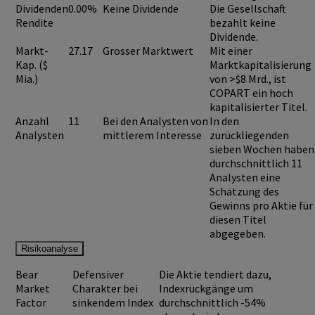
Dividenden
0.00%
Keine Dividende
Die Gesellschaft
Rendite
bezahlt keine
Dividende.
Markt-
27.17
Grosser Marktwert
Mit einer
Kap. ($
Marktkapitalisierung
Mia.)
von >$8 Mrd., ist
COPART
ein hoch
kapitalisierter Titel.
Anzahl
11
Bei den Analysten von
In den
Analysten
mittlerem Interesse
zurückliegenden
sieben Wochen haben
durchschnittlich 11
Analysten eine
Schätzung des
Gewinns pro Aktie für
diesen Titel
abgegeben.
Risikoanalyse
Bear
Defensiver
Die Aktie tendiert dazu,
Market
Charakter bei
Indexrückgänge um
Factor
sinkendem Index
durchschnittlich -54%