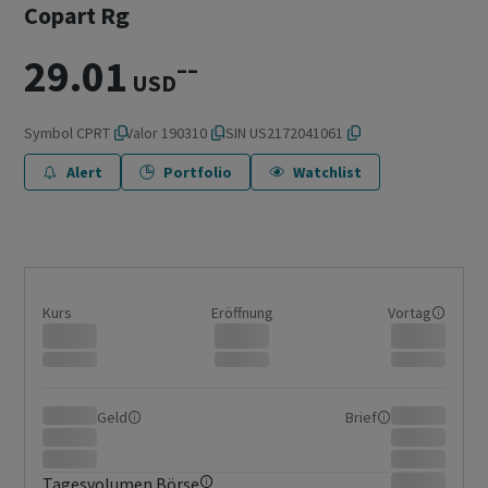
Copart Rg
29.01
–
–
USD
Symbol
CPRT
Valor
190310
ISIN
US2172041061
Alert
Portfolio
Watchlist
Kurs
Eröffnung
Vortag
Geld
Brief
Tagesvolumen Börse