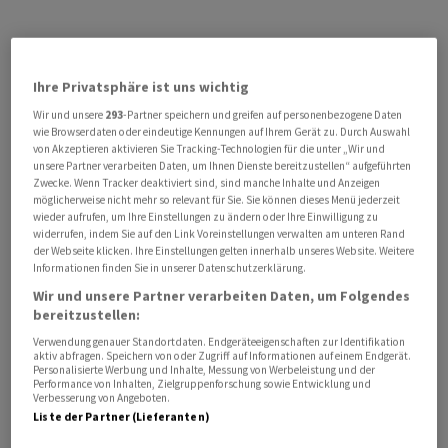
Ihre Privatsphäre ist uns wichtig
Wir und unsere
293
-Partner speichern und greifen auf personenbezogene Daten
wie Browserdaten oder eindeutige Kennungen auf Ihrem Gerät zu. Durch Auswahl
von Akzeptieren aktivieren Sie Tracking-Technologien für die unter „Wir und
unsere Partner verarbeiten Daten, um Ihnen Dienste bereitzustellen“ aufgeführten
Zwecke. Wenn Tracker deaktiviert sind, sind manche Inhalte und Anzeigen
möglicherweise nicht mehr so relevant für Sie. Sie können dieses Menü jederzeit
wieder aufrufen, um Ihre Einstellungen zu ändern oder Ihre Einwilligung zu
widerrufen, indem Sie auf den Link Voreinstellungen verwalten am unteren Rand
der Webseite klicken. Ihre Einstellungen gelten innerhalb unseres Website. Weitere
Informationen finden Sie in unserer Datenschutzerklärung.
Wir und unsere Partner verarbeiten Daten, um Folgendes
bereitzustellen:
Verwendung genauer Standortdaten. Endgeräteeigenschaften zur Identifikation
aktiv abfragen. Speichern von oder Zugriff auf Informationen auf einem Endgerät.
Personalisierte Werbung und Inhalte, Messung von Werbeleistung und der
Performance von Inhalten, Zielgruppenforschung sowie Entwicklung und
Verbesserung von Angeboten.
Liste der Partner (Lieferanten)