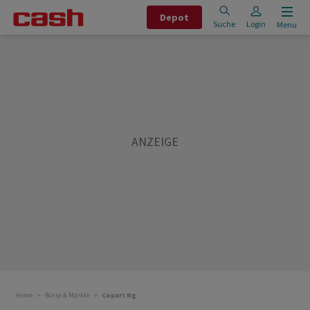
Depot
Suche
Login
Menu
Home
Börse & Märkte
Copart Rg