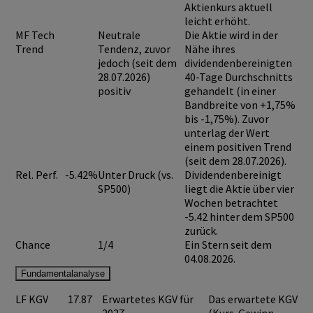
Aktienkurs aktuell
leicht erhöht.
MF Tech
Neutrale
Die Aktie wird in der
Trend
Tendenz, zuvor
Nähe ihres
jedoch (seit dem
dividendenbereinigten
28.07.2026)
40-Tage Durchschnitts
positiv
gehandelt (in einer
Bandbreite von +1,75%
bis -1,75%). Zuvor
unterlag der Wert
einem positiven Trend
(seit dem 28.07.2026).
Rel. Perf.
-5.42%
Unter Druck (vs.
Dividendenbereinigt
SP500)
liegt die Aktie über vier
Wochen betrachtet
-5.42 hinter dem SP500
zurück.
Chance
1/4
Ein Stern seit dem
04.08.2026.
Fundamentalanalyse
LF KGV
17.87
Erwartetes KGV für
Das erwartete KGV