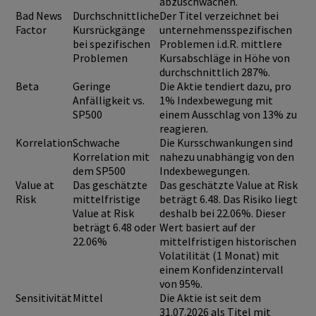
abzuschwächen.
Bad News
Durchschnittliche
Der Titel verzeichnet bei
Factor
Kursrückgänge
unternehmensspezifischen
bei spezifischen
Problemen i.d.R. mittlere
Problemen
Kursabschläge in Höhe von
durchschnittlich 287%.
Beta
Geringe
Die Aktie tendiert dazu, pro
Anfälligkeit vs.
1% Indexbewegung mit
SP500
einem Ausschlag von 13% zu
reagieren.
Korrelation
Schwache
Die Kursschwankungen sind
Korrelation mit
nahezu unabhängig von den
dem SP500
Indexbewegungen.
Value at
Das geschätzte
Das geschätzte Value at Risk
Risk
mittelfristige
beträgt 6.48. Das Risiko liegt
Value at Risk
deshalb bei 22.06%. Dieser
beträgt 6.48 oder
Wert basiert auf der
22.06%
mittelfristigen historischen
Volatilität (1 Monat) mit
einem Konfidenzintervall
von 95%.
Sensitivität
Mittel
Die Aktie ist seit dem
31.07.2026 als Titel mit