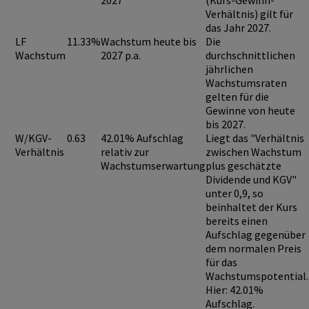
2027
(Kurs-Gewinn-
Verhältnis) gilt für
das Jahr 2027.
LF
11.33%
Wachstum heute bis
Die
Wachstum
2027 p.a.
durchschnittlichen
jährlichen
Wachstumsraten
gelten für die
Gewinne von heute
bis 2027.
W/KGV-
0.63
42.01% Aufschlag
Liegt das "Verhältnis
Verhältnis
relativ zur
zwischen Wachstum
Wachstumserwartung
plus geschätzte
Dividende und KGV"
unter 0,9
, so
beinhaltet der Kurs
bereits einen
Aufschlag
gegenüber
dem normalen Preis
für das
Wachstumspotential.
Hier: 42.01%
Aufschlag.