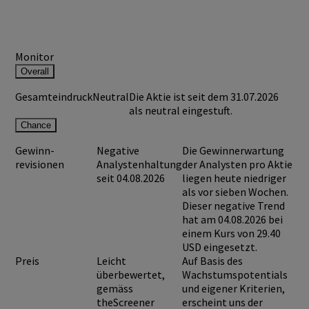
Monitor
Overall
Gesamteindruck
Neutral
Die Aktie ist seit dem 31.07.2026
als neutral eingestuft.
Chance
Gewinn-
Negative
Die Gewinnerwartung
revisionen
Analystenhaltung
der Analysten pro Aktie
seit 04.08.2026
liegen heute niedriger
als vor sieben Wochen.
Dieser negative Trend
hat am 04.08.2026 bei
einem Kurs von
29.40
USD
eingesetzt.
Preis
Leicht
Auf Basis des
überbewertet,
Wachstumspotentials
gemäss
und eigener Kriterien,
theScreener
erscheint uns der