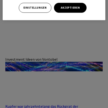
EINSTELLUNGEN
AKZEPTIEREN
Investment Ideen von Vontobel
Optische Netzwerke: Die zunehmend bedeutende
Schlüsseltechnologie
Kupfer war jahrzehntelang das Rückgrat der