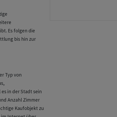
tige
itere
bt. Es folgen die
tlung bis hin zur
er Typ von
us,
es in der Stadt sein
 und Anzahl Zimmer
ichtige Kaufobjekt zu
e im Internet über