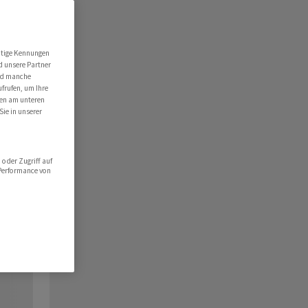
utige Kennungen
d unsere Partner
ind manche
ufrufen, um Ihre
ten am unteren
Sie in unserer
oder Zugriff auf
 Performance von