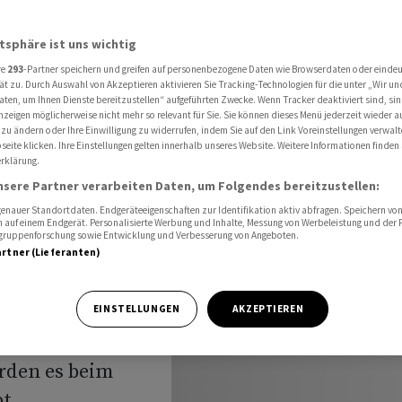
kommen Sie zum Eigenheim
atsphäre ist uns wichtig
re
293
-Partner speichern und greifen auf personenbezogene Daten wie Browserdaten oder einde
ritte: So
ät zu. Durch Auswahl von Akzeptieren aktivieren Sie Tracking-Technologien für die unter „Wir un
aten, um Ihnen Dienste bereitzustellen“ aufgeführten Zwecke. Wenn Tracker deaktiviert sind, s
nzeigen möglicherweise nicht mehr so relevant für Sie. Sie können dieses Menü jederzeit wieder a
 zu ändern oder Ihre Einwilligung zu widerrufen, indem Sie auf den Link Voreinstellungen verwal
eite klicken. Ihre Einstellungen gelten innerhalb unseres Website. Weitere Informationen finden 
rklärung.
nsere Partner verarbeiten Daten, um Folgendes bereitzustellen:
nauer Standortdaten. Endgeräteeigenschaften zur Identifikation aktiv abfragen. Speichern von 
 auf einem Endgerät. Personalisierte Werbung und Inhalte, Messung von Werbeleistung und der
elgruppenforschung sowie Entwicklung und Verbesserung von Angeboten.
artner (Lieferanten)
r Wänden bis zur
EINSTELLUNGEN
AKZEPTIEREN
ert es meist eine
ürden es beim
t.