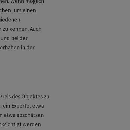
nen. Wenn möglich
uchen, um einen
hiedenen
 zu können. Auch
und bei der
orhaben in der
reis des Objektes zu
h ein Experte, etwa
in etwa abschätzen
cksichtigt werden