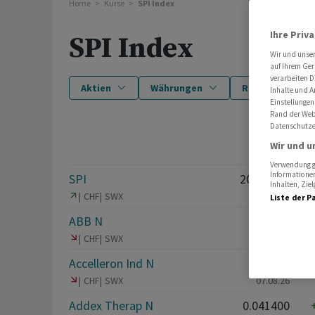
Home
Kurse
SPI Index
Ihre Priv
SPI Index
Wir und unse
auf Ihrem Ger
verarbeiten D
Aktien
Währungen
Rohstoffe und 
Inhalte und A
Einstellungen
Rand der Webs
Datenschutze
NAME
AKTUELL
+/-%
Wir und u
Verwendung ge
Informationen
SPI
20'509.58
Inhalten, Zi
CHF
SWX
07.08.26
Liste der P
ABB N
81.76
CHF
SWX
07.08.26
Accelleron Ind N
73.85
CHF
SWX
07.08.26
Addex Therap N
0.041400