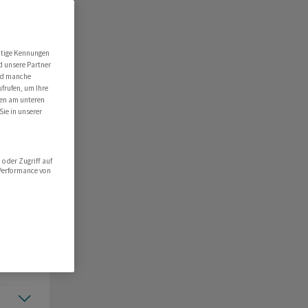
utige Kennungen
d unsere Partner
ind manche
ht
ufrufen, um Ihre
ten am unteren
Sie in unserer
oder Zugriff auf
 Performance von