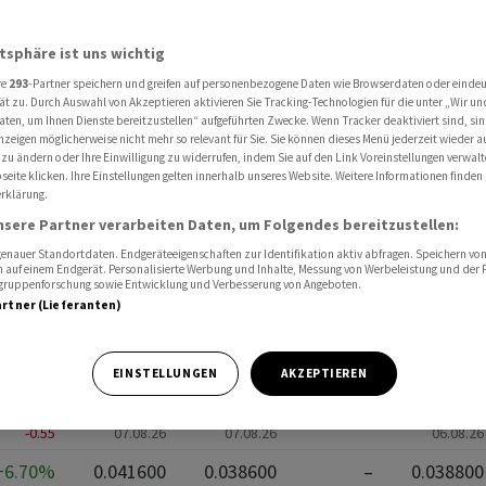
atsphäre ist uns wichtig
re
293
-Partner speichern und greifen auf personenbezogene Daten wie Browserdaten oder einde
ät zu. Durch Auswahl von Akzeptieren aktivieren Sie Tracking-Technologien für die unter „Wir un
aten, um Ihnen Dienste bereitzustellen“ aufgeführten Zwecke. Wenn Tracker deaktiviert sind, s
Edelmetalle
Ansic
nzeigen möglicherweise nicht mehr so relevant für Sie. Sie können dieses Menü jederzeit wieder a
 zu ändern oder Ihre Einwilligung zu widerrufen, indem Sie auf den Link Voreinstellungen verwal
eite klicken. Ihre Einstellungen gelten innerhalb unseres Website. Weitere Informationen finden 
rklärung.
HOCH
TIEF
MONITOR
VORTAG
nsere Partner verarbeiten Daten, um Folgendes bereitzustellen:
nauer Standortdaten. Endgeräteeigenschaften zur Identifikation aktiv abfragen. Speichern von 
 auf einem Endgerät. Personalisierte Werbung und Inhalte, Messung von Werbeleistung und der
+0.31%
20'602.10
20'474.22
–
20'445.85
elgruppenforschung sowie Entwicklung und Verbesserung von Angeboten.
+63.73
07.08.26
07.08.26
06.08.26
artner (Lieferanten)
-0.68%
82.60
81.34
82.32
-0.56
07.08.26
07.08.26
06.08.26
EINSTELLUNGEN
AKZEPTIEREN
-0.74%
74.75
73.15
74.40
-0.55
07.08.26
07.08.26
06.08.26
+6.70%
0.041600
0.038600
–
0.038800