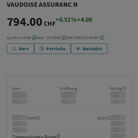
VAUDOISE ASSURANC N
794.00
+0.51%
+4.00
CHF
Symbol
VAHN
Valor
2154566
ISIN
CH0021545667
Alert
Portfolio
Watchlist
Kurs
Eröffnung
Vortag
Geld
Brief
Tagesvolumen Börse