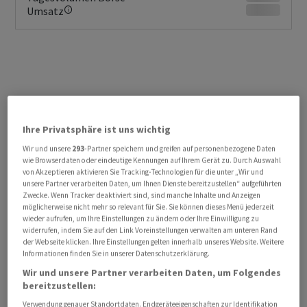
Umsatz
Ihre Privatsphäre ist uns wichtig
Wir und unsere
293
-Partner speichern und greifen auf personenbezogene Daten
KURSENTWICKLUNG
wie Browserdaten oder eindeutige Kennungen auf Ihrem Gerät zu. Durch Auswahl
Sie erhalten verzögerte Kurse.
von Akzeptieren aktivieren Sie Tracking-Technologien für die unter „Wir und
Jetzt Realtime Daten erhalten
unsere Partner verarbeiten Daten, um Ihnen Dienste bereitzustellen“ aufgeführten
Zwecke. Wenn Tracker deaktiviert sind, sind manche Inhalte und Anzeigen
möglicherweise nicht mehr so relevant für Sie. Sie können dieses Menü jederzeit
wieder aufrufen, um Ihre Einstellungen zu ändern oder Ihre Einwilligung zu
widerrufen, indem Sie auf den Link Voreinstellungen verwalten am unteren Rand
der Webseite klicken. Ihre Einstellungen gelten innerhalb unseres Website. Weitere
Informationen finden Sie in unserer Datenschutzerklärung.
Wir und unsere Partner verarbeiten Daten, um Folgendes
bereitzustellen:
Verwendung genauer Standortdaten. Endgeräteeigenschaften zur Identifikation