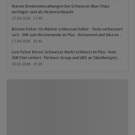
AMS Osram
Warum Dividendenzahlungen bei Schweizer Blue Chips
wichtiger sind als Aktienrückkäufe
27.04.2026 17:45
Börsen-Ticker: US-Märkte schliessen höher - Tesla verbessert
sich - SMI zum Wochenende im Plus - Richemont und Sika mit
Avancen - Swisscom fällt
17.04.2026 15:41
Live-Ticker Börse: Schweizer Markt schliesst im Plus - Kein
SMI-Titel verliert - Partners Group und UBS an Tabellenspitze -
Swisscom, Swiss Re und Nestlé schwach - DocMorris und
25.03.2026 15:35
Orior legen kräftig zu