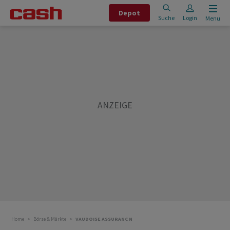
Depot
Suche
Login
Menu
Home
Börse & Märkte
VAUDOISE ASSURANC N