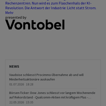
Rechenzentren. Nun wird es zum Flaschenhals der KI-
Revolution. Die Antwort der Industrie: Licht statt Strom.
Mehr
presented by
NEWS
Vaudoise schliesst Procimmo-Übernahme ab und will
Minderheitsaktionäre auskaufen
01.07.2026 18:28
Börsen-Ticker: Dow Jones schliesst vor langem Wochenende
auf Rekordstand - Qualcomm-Aktien mit kräftigem Plus -
Schweizer Aktienmarkt höher - Kurssprung bei Logitech und
22.05.2026 15:35