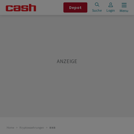
Depot
Suche
Login
Menu
Home
Kryptowaehrungen
BNB