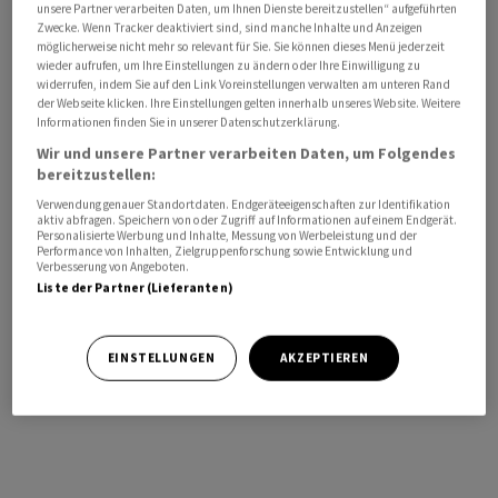
unsere Partner verarbeiten Daten, um Ihnen Dienste bereitzustellen“ aufgeführten
Umsatz
Zwecke. Wenn Tracker deaktiviert sind, sind manche Inhalte und Anzeigen
möglicherweise nicht mehr so relevant für Sie. Sie können dieses Menü jederzeit
wieder aufrufen, um Ihre Einstellungen zu ändern oder Ihre Einwilligung zu
widerrufen, indem Sie auf den Link Voreinstellungen verwalten am unteren Rand
KURSENTWICKLUNG
der Webseite klicken. Ihre Einstellungen gelten innerhalb unseres Website. Weitere
Sie erhalten verzögerte Kurse.
Informationen finden Sie in unserer Datenschutzerklärung.
Jetzt Realtime Daten erhalten
Wir und unsere Partner verarbeiten Daten, um Folgendes
bereitzustellen:
Verwendung genauer Standortdaten. Endgeräteeigenschaften zur Identifikation
aktiv abfragen. Speichern von oder Zugriff auf Informationen auf einem Endgerät.
Personalisierte Werbung und Inhalte, Messung von Werbeleistung und der
Performance von Inhalten, Zielgruppenforschung sowie Entwicklung und
Verbesserung von Angeboten.
Liste der Partner (Lieferanten)
EINSTELLUNGEN
AKZEPTIEREN