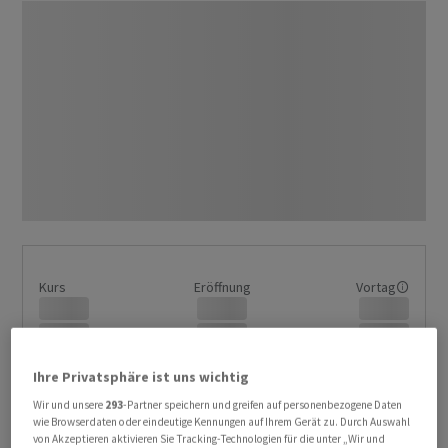
Kurs
Eröffnung
Vortag
Ihre Privatsphäre ist uns wichtig
Geld
Brief
Wir und unsere
293
-Partner speichern und greifen auf personenbezogene Daten
wie Browserdaten oder eindeutige Kennungen auf Ihrem Gerät zu. Durch Auswahl
von Akzeptieren aktivieren Sie Tracking-Technologien für die unter „Wir und
Tagesvolumen Börse