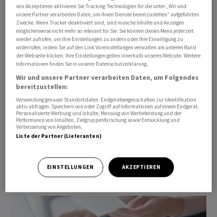
längerfristig beeinflussen werden.
von Akzeptieren aktivieren Sie Tracking-Technologien für die unter „Wir und
unsere Partner verarbeiten Daten, um Ihnen Dienste bereitzustellen“ aufgeführten
Zwecke. Wenn Tracker deaktiviert sind, sind manche Inhalte und Anzeigen
möglicherweise nicht mehr so relevant für Sie. Sie können dieses Menü jederzeit
wieder aufrufen, um Ihre Einstellungen zu ändern oder Ihre Einwilligung zu
widerrufen, indem Sie auf den Link Voreinstellungen verwalten am unteren Rand
der Webseite klicken. Ihre Einstellungen gelten innerhalb unseres Website. Weitere
Informationen finden Sie in unserer Datenschutzerklärung.
Wir und unsere Partner verarbeiten Daten, um Folgendes
bereitzustellen:
Verwendung genauer Standortdaten. Endgeräteeigenschaften zur Identifikation
aktiv abfragen. Speichern von oder Zugriff auf Informationen auf einem Endgerät.
Personalisierte Werbung und Inhalte, Messung von Werbeleistung und der
Performance von Inhalten, Zielgruppenforschung sowie Entwicklung und
Verbesserung von Angeboten.
Krypto-Anlageprodukte
Liste der Partner (Lieferanten)
Sie erhalten Zugang zu den bekanntesten
Kryptowährungs-Märkten mittels börsengehandelten
EINSTELLUNGEN
AKZEPTIEREN
Krypto-ETPs und Tracker-Zertifikate.