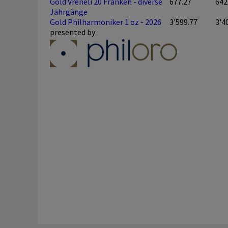
Gold Vreneli 20 Franken - diverse
677.27
642
Jahrgänge
Gold Philharmoniker 1 oz - 2026
3'599.77
3'4
presented by