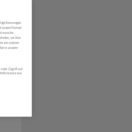
ert
folio
utige Kennungen
d unsere Partner
hlist
ind manche
ufrufen, um Ihre
ten am unteren
Sie in unserer
oder Zugriff auf
 Performance von