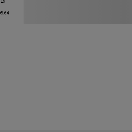
.19
05.64