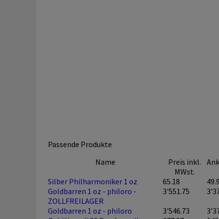
Passende Produkte
Name
Preis inkl.
Ank
MWst.
Silber Philharmoniker 1 oz
65.18
49.
Goldbarren 1 oz - philoro -
3'551.75
3'3
ZOLLFREILAGER
Goldbarren 1 oz - philoro
3'546.73
3'3