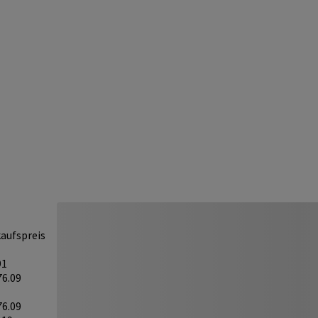
aufspreis
91
76.09
76.09