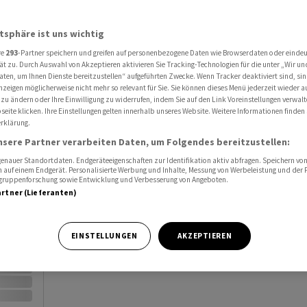
Al
atsphäre ist uns wichtig
Port
re
293
-Partner speichern und greifen auf personenbezogene Daten wie Browserdaten oder einde
1%
+563.00
ät zu. Durch Auswahl von Akzeptieren aktivieren Sie Tracking-Technologien für die unter „Wir un
Watc
aten, um Ihnen Dienste bereitzustellen“ aufgeführten Zwecke. Wenn Tracker deaktiviert sind, s
nzeigen möglicherweise nicht mehr so relevant für Sie. Sie können dieses Menü jederzeit wieder a
 zu ändern oder Ihre Einwilligung zu widerrufen, indem Sie auf den Link Voreinstellungen verwal
eite klicken. Ihre Einstellungen gelten innerhalb unseres Website. Weitere Informationen finden 
rklärung.
nsere Partner verarbeiten Daten, um Folgendes bereitzustellen:
nauer Standortdaten. Endgeräteeigenschaften zur Identifikation aktiv abfragen. Speichern von 
Vortag
 auf einem Endgerät. Personalisierte Werbung und Inhalte, Messung von Werbeleistung und der
elgruppenforschung sowie Entwicklung und Verbesserung von Angeboten.
artner (Lieferanten)
EINSTELLUNGEN
AKZEPTIEREN