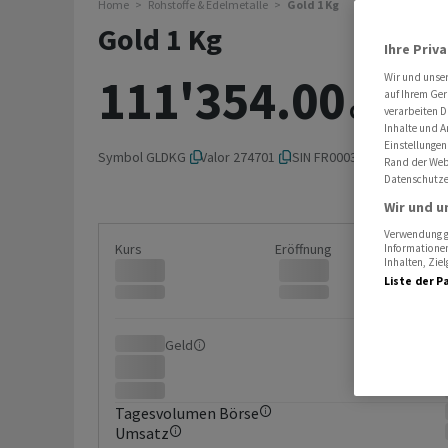
Home
Rohstoffe & Edelmetalle
Gold 1 Kg
Gold 1 Kg
Ihre Priv
111'354.00
Wir und unse
+0.5
auf Ihrem Ger
CHF
verarbeiten D
Inhalte und A
Einstellungen
Symbol
GLDKG
Valor
274701
ISIN
FR0003999010
Rand der Webs
Datenschutze
Wir und u
Verwendung ge
Kurs
Eröffnung
Informationen
Inhalten, Zi
Liste der P
Geld
Brief
Tagesvolumen Börse
Umsatz