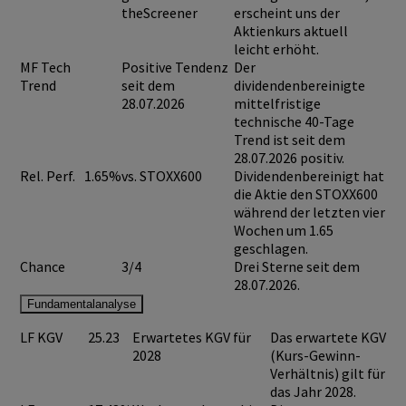
theScreener
erscheint uns der
Aktienkurs aktuell
leicht erhöht.
MF Tech
Positive Tendenz
Der
Trend
seit dem
dividendenbereinigte
28.07.2026
mittelfristige
technische 40-Tage
Trend ist seit dem
28.07.2026 positiv.
Rel. Perf.
1.65%
vs. STOXX600
Dividendenbereinigt hat
die Aktie den STOXX600
während der letzten vier
Wochen um 1.65
geschlagen.
Chance
3/4
Drei Sterne seit dem
28.07.2026.
Fundamentalanalyse
LF KGV
25.23
Erwartetes KGV für
Das erwartete KGV
2028
(Kurs-Gewinn-
Verhältnis) gilt für
das Jahr 2028.