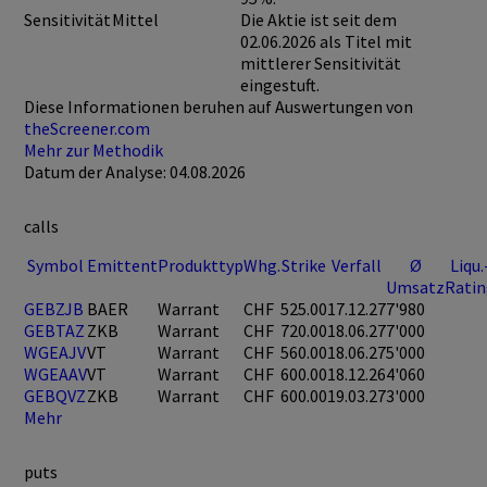
Sensitivität
Mittel
Die Aktie ist seit dem
02.06.2026 als Titel mit
mittlerer Sensitivität
eingestuft.
Diese Informationen beruhen auf Auswertungen von
theScreener.com
Mehr zur Methodik
Datum der Analyse: 04.08.2026
calls
Symbol
Emittent
Produkttyp
Whg.
Strike
Verfall
Ø
Liqu.
Umsatz
Rati
GEBZJB
BAER
Warrant
CHF
525.00
17.12.27
7'980
GEBTAZ
ZKB
Warrant
CHF
720.00
18.06.27
7'000
WGEAJV
VT
Warrant
CHF
560.00
18.06.27
5'000
WGEAAV
VT
Warrant
CHF
600.00
18.12.26
4'060
GEBQVZ
ZKB
Warrant
CHF
600.00
19.03.27
3'000
Mehr
puts