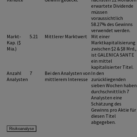
erwartete Dividende
müssen
voraussichtlich
58.27%
des Gewinns
verwendet werden.
Markt-
5.21
Mittlerer Marktwert
Mit einer
Kap. ($
Marktkapitalisierung
Mia.)
zwischen $2 & $8 Mrd.,
ist
GALENICA SANTE
ein mittel
kapitalisierter Titel.
Anzahl
7
Bei den Analysten von
In den
Analysten
mittlerem Interesse
zurückliegenden
sieben Wochen haben
durchschnittlich 7
Analysten eine
Schätzung des
Gewinns pro Aktie für
diesen Titel
abgegeben.
Risikoanalyse