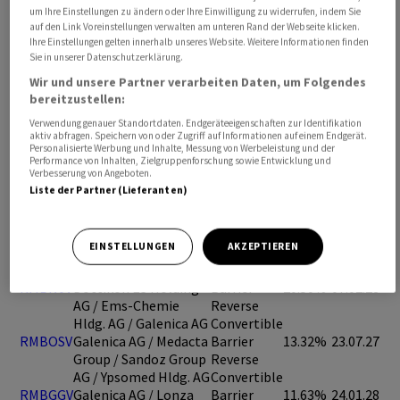
um Ihre Einstellungen zu ändern oder Ihre Einwilligung zu widerrufen, indem Sie
auf den Link Voreinstellungen verwalten am unteren Rand der Webseite klicken.
Ihre Einstellungen gelten innerhalb unseres Website. Weitere Informationen finden
Sie in unserer Datenschutzerklärung.
Wir und unsere Partner verarbeiten Daten, um Folgendes
bereitzustellen:
Verwendung genauer Standortdaten. Endgeräteeigenschaften zur Identifikation
aktiv abfragen. Speichern von oder Zugriff auf Informationen auf einem Endgerät.
Personalisierte Werbung und Inhalte, Messung von Werbeleistung und der
Performance von Inhalten, Zielgruppenforschung sowie Entwicklung und
Verbesserung von Angeboten.
Liste der Partner (Lieferanten)
Ausgewählte Produkte
EINSTELLUNGEN
AKZEPTIEREN
Symbol
Basiswert(e)
Typ
Rendite
Verfall
max.
RMBN0V
Dottikon ES Holding
Barrier
20.50%
07.02.28
AG / Ems-Chemie
Reverse
Hldg. AG / Galenica AG
Convertible
RMBOSV
Galenica AG / Medacta
Barrier
13.32%
23.07.27
Group / Sandoz Group
Reverse
AG / Ypsomed Hldg. AG
Convertible
RMBGGV
Galenica AG / Lonza
Barrier
11.63%
24.01.28