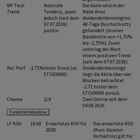
MF Tech
Neutrale
Die Aktie wird in der
Trend
Tendenz, zuvor
Nähe ihres
jedoch (seit dem
dividendenbereinigten
07.07.2026)
40-Tage Durchschnitts
positiv
gehandelt (in einer
Bandbreite von +1,75%
bis -1,75%). Zuvor
unterlag der Wert
einem positiven Trend
(seit dem 07.07.2026).
Rel. Perf.
-2.71%
Unter Druck (vs.
Dividendenbereinigt
STOXX600)
liegt die Aktie über vier
Wochen betrachtet
-2.71 hinter dem
STOXX600 zurück.
Chance
2/4
Zwei Sterne seit dem
04.08.2026.
Fundamentalanalyse
LF KGV
18.66
Erwartetes KGV für
Das erwartete KGV
2028
(Kurs-Gewinn-
Verhältnis) gilt für