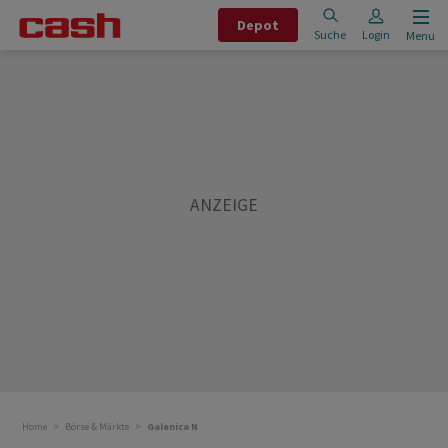
Depot
Suche
Login
Menu
Home
Börse & Märkte
Galenica N