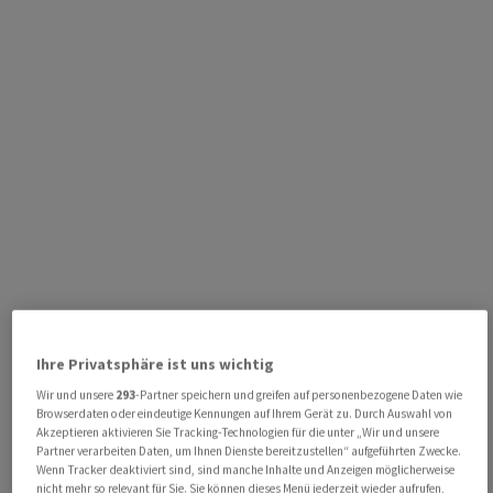
Ihre Privatsphäre ist uns wichtig
Wir und unsere
293
-Partner speichern und greifen auf personenbezogene Daten wie
Browserdaten oder eindeutige Kennungen auf Ihrem Gerät zu. Durch Auswahl von
Akzeptieren aktivieren Sie Tracking-Technologien für die unter „Wir und unsere
Partner verarbeiten Daten, um Ihnen Dienste bereitzustellen“ aufgeführten Zwecke.
Wenn Tracker deaktiviert sind, sind manche Inhalte und Anzeigen möglicherweise
nicht mehr so relevant für Sie. Sie können dieses Menü jederzeit wieder aufrufen,