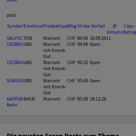
puts
Symbol
Emittent
Produkttyp
Whg.
Strike
Verfall
Ø
Liqu.-
Umsatz
Ratin
GALF0Z
ZKB
Warrant
CHF
80.00
18.09.26
11
USSB8U
UBS
Warrant
CHF
99.98
0pen
mit Knock-
Out
USZB6U
UBS
Warrant
CHF
90.32
0pen
mit Knock-
Out
SGBEVU
UBS
Warrant
CHF
95.69
0pen
mit Knock-
Out
GAFPJB
BAER
Warrant
CHF
85.00
18.12.26
Mehr
Die neusten Foren Posts zum Thema