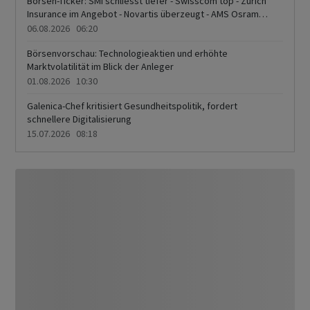
Börsen-Ticker: SMI schliesst tiefer - Swisscom top - Zurich
Insurance im Angebot - Novartis überzeugt - AMS Osram
schwach
06.08.2026 06:20
Börsenvorschau: Technologieaktien und erhöhte
Marktvolatilität im Blick der Anleger
01.08.2026 10:30
Galenica-Chef kritisiert Gesundheitspolitik, fordert
schnellere Digitalisierung
15.07.2026 08:18