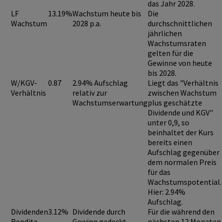
das Jahr 2028.
LF
13.19%
Wachstum heute bis
Die
Wachstum
2028 p.a.
durchschnittlichen
jährlichen
Wachstumsraten
gelten für die
Gewinne von heute
bis 2028.
W/KGV-
0.87
2.94% Aufschlag
Liegt das "Verhältnis
Verhältnis
relativ zur
zwischen Wachstum
Wachstumserwartung
plus geschätzte
Dividende und KGV"
unter 0,9
, so
beinhaltet der Kurs
bereits einen
Aufschlag
gegenüber
dem normalen Preis
für das
Wachstumspotential.
Hier: 2.94%
Aufschlag.
Dividenden
3.12%
Dividende durch
Für die während den
Rendite
Gewinn gedeckt
nächsten 12 Monaten