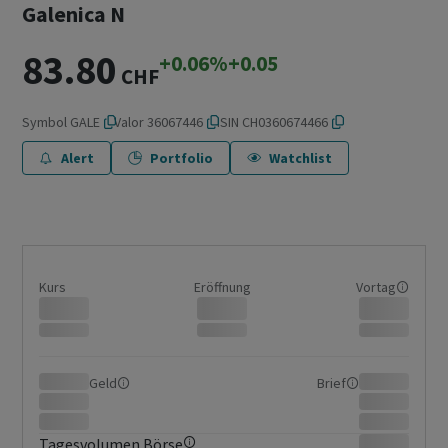
Galenica N
83.80
+0.06%
+0.05
CHF
Symbol
GALE
Valor
36067446
ISIN
CH0360674466
Alert
Portfolio
Watchlist
Kurs
Eröffnung
Vortag
Geld
Brief
Tagesvolumen Börse