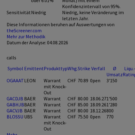
oder 6.01%
Monat) mit einem
Konfidenzintervall von 95%.
Sensitivität
Niedrig
Niedrig, keine Veränderung im
letzten Jahr.
Diese Informationen beruhen auf Auswertungen von
theScreener.com
Mehr zur Methodik
Datum der Analyse: 04.08.2026
calls
Symbol
Emittent
Produkttyp
Whg.
Strike
Verfall
Ø
Liqu.
Umsatz
Ratin
OGAAAT
LEON
Warrant
CHF
70.89
0pen
3'150
mit Knock-
Out
GACDJB
BAER
Warrant
CHF
80.00
18.06.27
1'500
GABHJB
BAER
Warrant
CHF
85.00
18.09.26
1'280
GACVJB
BAER
Warrant
CHF
80.00
18.12.26
800
BLOSSU
UBS
Warrant
CHF
75.50
0pen
770
mit Knock-
Out
Mehr