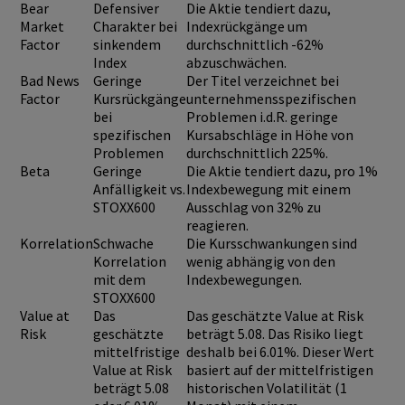
Bear
Defensiver
Die Aktie tendiert dazu,
Market
Charakter bei
Indexrückgänge um
Factor
sinkendem
durchschnittlich -62%
Index
abzuschwächen.
Bad News
Geringe
Der Titel verzeichnet bei
Factor
Kursrückgänge
unternehmensspezifischen
bei
Problemen i.d.R. geringe
spezifischen
Kursabschläge in Höhe von
Problemen
durchschnittlich 225%.
Beta
Geringe
Die Aktie tendiert dazu, pro 1%
Anfälligkeit vs.
Indexbewegung mit einem
STOXX600
Ausschlag von 32% zu
reagieren.
Korrelation
Schwache
Die Kursschwankungen sind
Korrelation
wenig abhängig von den
mit dem
Indexbewegungen.
STOXX600
Value at
Das
Das geschätzte Value at Risk
Risk
geschätzte
beträgt 5.08. Das Risiko liegt
mittelfristige
deshalb bei 6.01%. Dieser Wert
Value at Risk
basiert auf der mittelfristigen
beträgt 5.08
historischen Volatilität (1