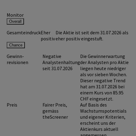
Monitor
Overall
Gesamteindruck
Eher
Die Aktie ist seit dem 31.07.2026 als
positiv
eher positiv eingestuft.
Chance
Gewinn-
Negative
Die Gewinnerwartung
revisionen
Analystenhaltung
der Analysten pro Aktie
seit 31.07.2026
liegen heute niedriger
als vor sieben Wochen.
Dieser negative Trend
hat am 31.07.2026 bei
einem Kurs von
85.95
CHF
eingesetzt.
Preis
Fairer Preis,
Auf Basis des
gemäss
Wachstumspotentials
theScreener
und eigener Kriterien,
erscheint uns der
Aktienkurs aktuell
angemessen.