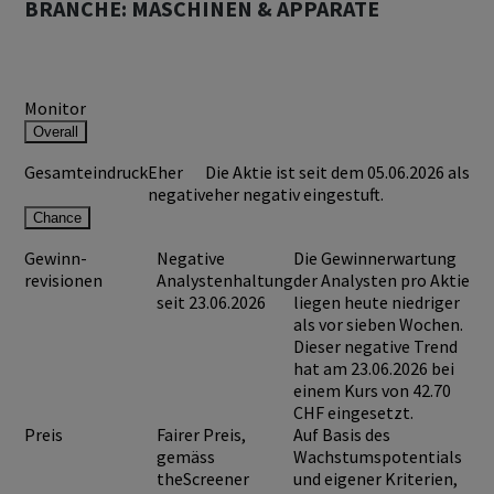
BRANCHE: MASCHINEN & APPARATE
Monitor
Overall
Gesamteindruck
Eher
Die Aktie ist seit dem 05.06.2026 als
negativ
eher negativ eingestuft.
Chance
Gewinn-
Negative
Die Gewinnerwartung
revisionen
Analystenhaltung
der Analysten pro Aktie
seit 23.06.2026
liegen heute niedriger
als vor sieben Wochen.
Dieser negative Trend
hat am 23.06.2026 bei
einem Kurs von
42.70
CHF
eingesetzt.
Preis
Fairer Preis,
Auf Basis des
gemäss
Wachstumspotentials
theScreener
und eigener Kriterien,