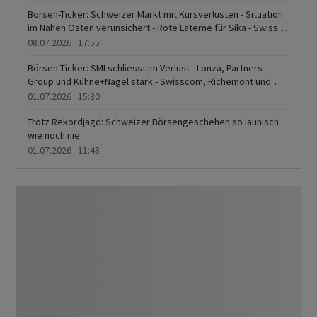
Börsen-Ticker: Schweizer Markt mit Kursverlusten - Situation
im Nahen Osten verunsichert - Rote Laterne für Sika - Swiss
Re im Plus
08.07.2026 17:55
Börsen-Ticker: SMI schliesst im Verlust - Lonza, Partners
Group und Kühne+Nagel stark - Swisscom, Richemont und
ABB unter Druck - Novartis und Roche belasten Leitindex
01.07.2026 15:30
Trotz Rekordjagd: Schweizer Börsengeschehen so launisch
wie noch nie
01.07.2026 11:48