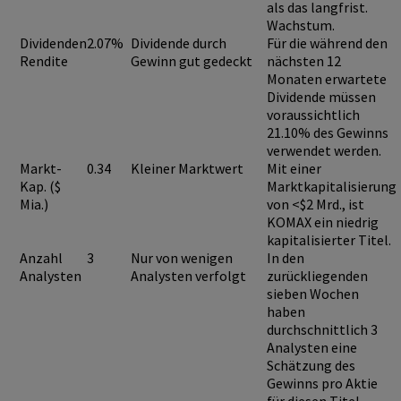
als das langfrist.
Wachstum.
Dividenden
2.07%
Dividende durch
Für die während den
Rendite
Gewinn gut gedeckt
nächsten 12
Monaten erwartete
Dividende müssen
voraussichtlich
21.10%
des Gewinns
verwendet werden.
Markt-
0.34
Kleiner Marktwert
Mit einer
Kap. ($
Marktkapitalisierung
Mia.)
von <$2 Mrd., ist
KOMAX
ein niedrig
kapitalisierter Titel.
Anzahl
3
Nur von wenigen
In den
Analysten
Analysten verfolgt
zurückliegenden
sieben Wochen
haben
durchschnittlich 3
Analysten eine
Schätzung des
Gewinns pro Aktie