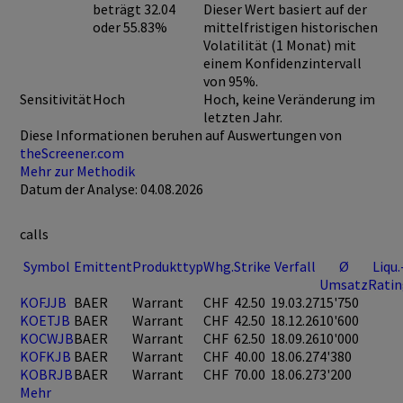
beträgt 32.04
Dieser Wert basiert auf der
oder 55.83%
mittelfristigen historischen
Volatilität (1 Monat) mit
einem Konfidenzintervall
von 95%.
Sensitivität
Hoch
Hoch, keine Veränderung im
letzten Jahr.
Diese Informationen beruhen auf Auswertungen von
theScreener.com
Mehr zur Methodik
Datum der Analyse: 04.08.2026
calls
Symbol
Emittent
Produkttyp
Whg.
Strike
Verfall
Ø
Liqu.
Umsatz
Rati
KOFJJB
BAER
Warrant
CHF
42.50
19.03.27
15'750
KOETJB
BAER
Warrant
CHF
42.50
18.12.26
10'600
KOCWJB
BAER
Warrant
CHF
62.50
18.09.26
10'000
KOFKJB
BAER
Warrant
CHF
40.00
18.06.27
4'380
KOBRJB
BAER
Warrant
CHF
70.00
18.06.27
3'200
Mehr