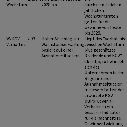
Wachstum
2028 p.a.
durchschnittlichen
jährlichen
Wachstumsraten
gelten für die
Gewinne von heute
bis 2028.
W/KGV-
2.93
Hoher Abschlag zur
Liegt das "Verhältnis
Verhältnis
Wachstumserwartung
zwischen Wachstum
basiert auf einer
plus geschätzte
Ausnahmesituation
Dividende und KGV"
über 1,6
, so befindet
sich das
Unternehmen in der
Regel in einer
Ausnahmesituation
.
In diesem Fall ist das
erwartete KGV
(Kurs-Gewinn-
Verhältnis) ein
besserer Indikator
für die nachhaltige
Gewinnentwicklung