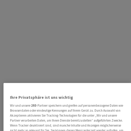
Ihre Privatsphäre ist uns wichtig
Wir und unsere
293
-Partner speichern und greifen auf personenbezogene Daten wie
Browserdaten oder eindeutige Kennungen auf Ihrem Gerät zu. Durch Auswahl von
Akzeptieren aktivieren Sie Tracking-Technologien für die unter „Wir und unsere
Partner verarbeiten Daten, um Ihnen Dienste bereitzustellen“ aufgeführten Zwecke.
Wenn Tracker deaktiviert sind, sind manche Inhalte und Anzeigen möglicherweise
nicht mehr so relevant für Sie. Sie können dieses Menü jederzeit wieder aufrufen, um