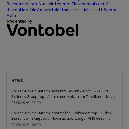
Rechenzentren. Nun wird es zum Flaschenhals der KI-
Revolution. Die Antwort der Industrie: Licht statt Strom.
Mehr
presented by
NEWS
Börsen-Ticker: SMI schliesst mit Gewinn - Alcon, Sika und
Partners Group top - Amrize und Holcim am Tabellenende -
Sandoz, Adecco und Ypsomed ebenfalls mit Kursavancen
07.08.2026 15:30
Börsen-Ticker: SMI schliesst tiefer - Swisscom top - Zurich
Insurance im Angebot - Novartis überzeugt - AMS Osram
schwach
06.08.2026 06:20