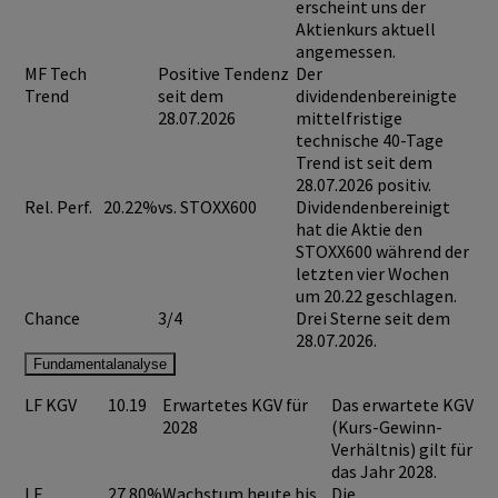
erscheint uns der
Aktienkurs aktuell
angemessen.
MF Tech
Positive Tendenz
Der
Trend
seit dem
dividendenbereinigte
28.07.2026
mittelfristige
technische 40-Tage
Trend ist seit dem
28.07.2026 positiv.
Rel. Perf.
20.22%
vs. STOXX600
Dividendenbereinigt
hat die Aktie den
STOXX600 während der
letzten vier Wochen
um 20.22 geschlagen.
Chance
3/4
Drei Sterne seit dem
28.07.2026.
Fundamentalanalyse
LF KGV
10.19
Erwartetes KGV für
Das erwartete KGV
2028
(Kurs-Gewinn-
Verhältnis) gilt für
das Jahr 2028.
LF
27.80%
Wachstum heute bis
Die