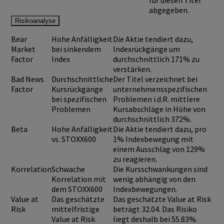
für diesen Titel
abgegeben.
Risikoanalyse
Bear
Hohe Anfälligkeit
Die Aktie tendiert dazu,
Market
bei sinkendem
Indexrückgänge um
Factor
Index
durchschnittlich 171% zu
verstärken.
Bad News
Durchschnittliche
Der Titel verzeichnet bei
Factor
Kursrückgänge
unternehmensspezifischen
bei spezifischen
Problemen i.d.R. mittlere
Problemen
Kursabschläge in Höhe von
durchschnittlich 372%.
Beta
Hohe Anfälligkeit
Die Aktie tendiert dazu, pro
vs. STOXX600
1% Indexbewegung mit
einem Ausschlag von 129%
zu reagieren.
Korrelation
Schwache
Die Kursschwankungen sind
Korrelation mit
wenig abhängig von den
dem STOXX600
Indexbewegungen.
Value at
Das geschätzte
Das geschätzte Value at Risk
Risk
mittelfristige
beträgt 32.04. Das Risiko
Value at Risk
liegt deshalb bei 55.83%.