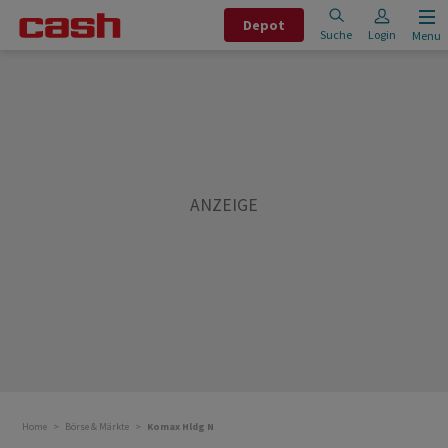
Depot
Suche
Login
Menu
Home
Börse & Märkte
Komax Hldg N