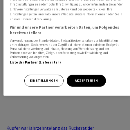
Ihre Einstellungen zu ändern oder Ihre Einwilligung zu widerrufen, indem Sie auf den
Link Voreinstellungen verwalten am unteren Rand der Webseite klicken. Ihre
Einstellungen gelten innerhalb unseres Website. Weitere Informationen finden Sie in
unserer Datenschutzerklärung.
Wir und unsere Partner verarbeiten Daten, um Folgendes
bereitzustellen:
Verwendung genauer Standortdaten. Endgeräteeigenschaften zur Identifikation
aktiv abfragen. Speichern von oder Zugriff auf Informationen auf einem Endgerät.
Personalisierte Werbung und Inhalte, Messung von Werbeleistung und der
Performance von Inhalten, Zielgruppenforschung sowie Entwicklung und
Verbesserung von Angeboten.
Liste der Partner (Lieferanten)
Investment Ideen von Vontobel
Optische Netzwerke: Die zunehmend bedeutende
EINSTELLUNGEN
AKZEPTIEREN
Schlüsseltechnologie
Kupfer war jahrzehntelang das Rückgrat der