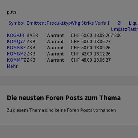
puts
Symbol
Emittent
Produkttyp
Whg.
Strike
Verfall
Ø
Liqu
Umsatz
Rati
KOGPJB
BAER
Warrant
CHF
60.00
18.09.26
7'800
KOMQ7Z
ZKB
Warrant
CHF
60.00
18.06.27
KOMKBZ
ZKB
Warrant
CHF
50.00
18.09.26
KOMBMZ
ZKB
Warrant
CHF
42.00
18.12.26
KOMMTZ
ZKB
Warrant
CHF
48.00
18.06.27
Mehr
Die neusten Foren Posts zum Thema
Zu diesem Thema sind keine Foren Posts vorhanden