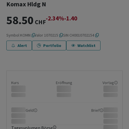
Komax Hldg N
58.50
-2.34%
-1.40
CHF
Symbol
KOMN
Valor
1070215
ISIN
CH0010702154
Alert
Portfolio
Watchlist
Kurs
Eröffnung
Vortag
Geld
Brief
Tagesvolumen Börse