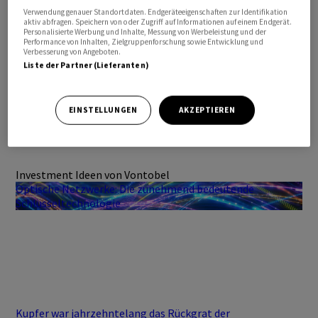
Verwendung genauer Standortdaten. Endgeräteeigenschaften zur Identifikation
aktiv abfragen. Speichern von oder Zugriff auf Informationen auf einem Endgerät.
Personalisierte Werbung und Inhalte, Messung von Werbeleistung und der
Performance von Inhalten, Zielgruppenforschung sowie Entwicklung und
Verbesserung von Angeboten.
Liste der Partner (Lieferanten)
EINSTELLUNGEN
AKZEPTIEREN
Investment Ideen von Vontobel
Optische Netzwerke: Die zunehmend bedeutende
Schlüsseltechnologie
Kupfer war jahrzehntelang das Rückgrat der