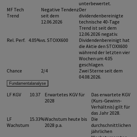
unterbewertet.
MF Tech
Negative Tendenz
Der
Trend
seit dem
dividendenbereinigte
12.06.2026
technische 40-Tage
Trend ist seit dem
12.06.2026 negativ.
Rel. Perf.
4.05%
vs. STOXX600
Dividendenbereinigt hat
die Aktie den STOXX600
während der letzten vier
Wochen um 4.05
geschlagen.
Chance
2/4
Zwei Sterne seit dem
04.08.2026.
Fundamentalanalyse
LF KGV
10.37
Erwartetes KGV für
Das erwartete KGV
2028
(Kurs-Gewinn-
Verhältnis) gilt für
das Jahr 2028.
LF
15.33%
Wachstum heute bis
Die
Wachstum
2028 p.a.
durchschnittlichen
jährlichen