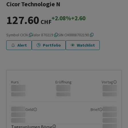
Cicor Technologie N
127.60
+2.08%
+2.60
CHF
Symbol
CICN
Valor
870219
ISIN
CH0008702190
Alert
Portfolio
Watchlist
Kurs
Eröffnung
Vortag
Geld
Brief
Tagesvolumen Börse