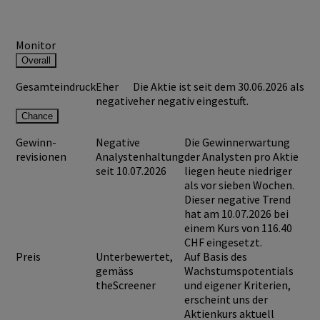
Monitor
Overall
Gesamteindruck
Eher
Die Aktie ist seit dem 30.06.2026 als
negativ
eher negativ eingestuft.
Chance
Gewinn-
Negative
Die Gewinnerwartung
revisionen
Analystenhaltung
der Analysten pro Aktie
seit 10.07.2026
liegen heute niedriger
als vor sieben Wochen.
Dieser negative Trend
hat am 10.07.2026 bei
einem Kurs von
116.40
CHF
eingesetzt.
Preis
Unterbewertet,
Auf Basis des
gemäss
Wachstumspotentials
theScreener
und eigener Kriterien,
erscheint uns der
Aktienkurs aktuell