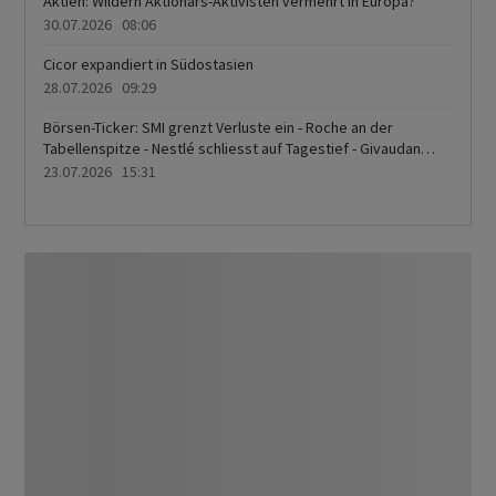
Aktien: Wildern Aktionärs-Aktivisten vermehrt in Europa?
30.07.2026 08:06
Cicor expandiert in Südostasien
28.07.2026 09:29
Börsen-Ticker: SMI grenzt Verluste ein - Roche an der
Tabellenspitze - Nestlé schliesst auf Tagestief - Givaudan
schwach - Höhere Ölpreise und Bondrenditen belasten
23.07.2026 15:31
Anlegerstimmung