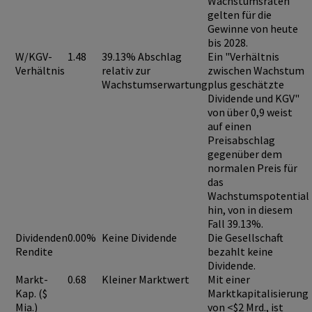
Wachstumsraten
gelten für die
Gewinne von heute
bis 2028.
W/KGV-
1.48
39.13% Abschlag
Ein "Verhältnis
Verhältnis
relativ zur
zwischen Wachstum
Wachstumserwartung
plus geschätzte
Dividende und KGV"
von über 0,9
weist
auf einen
Preisabschlag
gegenüber dem
normalen Preis für
das
Wachstumspotential
hin, von in diesem
Fall 39.13%.
Dividenden
0.00%
Keine Dividende
Die Gesellschaft
Rendite
bezahlt keine
Dividende.
Markt-
0.68
Kleiner Marktwert
Mit einer
Kap. ($
Marktkapitalisierung
Mia.)
von <$2 Mrd., ist