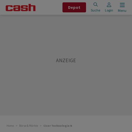
Depot
Suche
Login
Menu
Home
Börse & Märkte
Cicor Technologie N