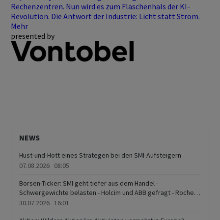
Rechenzentren. Nun wird es zum Flaschenhals der KI-
Revolution. Die Antwort der Industrie: Licht statt Strom.
Mehr
presented by
NEWS
Hüst-und-Hott eines Strategen bei den SMI-Aufsteigern
07.08.2026 08:05
Börsen-Ticker: SMI geht tiefer aus dem Handel -
Schwergewichte belasten - Holcim und ABB gefragt - Roche
und Novartis belasten - Perrot Duval im Höhenrausch
30.07.2026 16:01