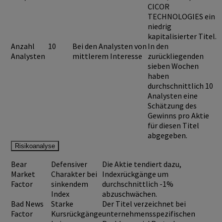
CICOR
TECHNOLOGIES
ein
niedrig
kapitalisierter Titel.
Anzahl
10
Bei den Analysten von
In den
Analysten
mittlerem Interesse
zurückliegenden
sieben Wochen
haben
durchschnittlich 10
Analysten eine
Schätzung des
Gewinns pro Aktie
für diesen Titel
abgegeben.
Risikoanalyse
Bear
Defensiver
Die Aktie tendiert dazu,
Market
Charakter bei
Indexrückgänge um
Factor
sinkendem
durchschnittlich -1%
Index
abzuschwächen.
Bad News
Starke
Der Titel verzeichnet bei
Factor
Kursrückgänge
unternehmensspezifischen