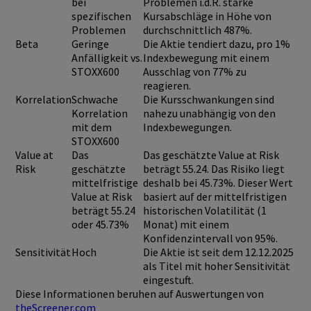
bei
Problemen i.d.R. starke
spezifischen
Kursabschläge in Höhe von
Problemen
durchschnittlich 487%.
Beta
Geringe
Die Aktie tendiert dazu, pro 1%
Anfälligkeit vs.
Indexbewegung mit einem
STOXX600
Ausschlag von 77% zu
reagieren.
Korrelation
Schwache
Die Kursschwankungen sind
Korrelation
nahezu unabhängig von den
mit dem
Indexbewegungen.
STOXX600
Value at
Das
Das geschätzte Value at Risk
Risk
geschätzte
beträgt 55.24. Das Risiko liegt
mittelfristige
deshalb bei 45.73%. Dieser Wert
Value at Risk
basiert auf der mittelfristigen
beträgt 55.24
historischen Volatilität (1
oder 45.73%
Monat) mit einem
Konfidenzintervall von 95%.
Sensitivität
Hoch
Die Aktie ist seit dem 12.12.2025
als Titel mit hoher Sensitivität
eingestuft.
Diese Informationen beruhen auf Auswertungen von
theScreener.com