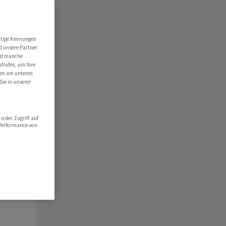
ert
folio
utige Kennungen
d unsere Partner
hlist
ind manche
ufrufen, um Ihre
ten am unteren
Sie in unserer
oder Zugriff auf
 Performance von