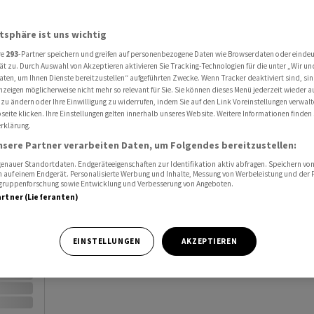
Al
atsphäre ist uns wichtig
Port
re
293
-Partner speichern und greifen auf personenbezogene Daten wie Browserdaten oder einde
ät zu. Durch Auswahl von Akzeptieren aktivieren Sie Tracking-Technologien für die unter „Wir un
Watc
aten, um Ihnen Dienste bereitzustellen“ aufgeführten Zwecke. Wenn Tracker deaktiviert sind, s
nzeigen möglicherweise nicht mehr so relevant für Sie. Sie können dieses Menü jederzeit wieder a
 zu ändern oder Ihre Einwilligung zu widerrufen, indem Sie auf den Link Voreinstellungen verwal
eite klicken. Ihre Einstellungen gelten innerhalb unseres Website. Weitere Informationen finden 
rklärung.
nsere Partner verarbeiten Daten, um Folgendes bereitzustellen:
nauer Standortdaten. Endgeräteeigenschaften zur Identifikation aktiv abfragen. Speichern von 
Vortag
 auf einem Endgerät. Personalisierte Werbung und Inhalte, Messung von Werbeleistung und der
elgruppenforschung sowie Entwicklung und Verbesserung von Angeboten.
artner (Lieferanten)
EINSTELLUNGEN
AKZEPTIEREN