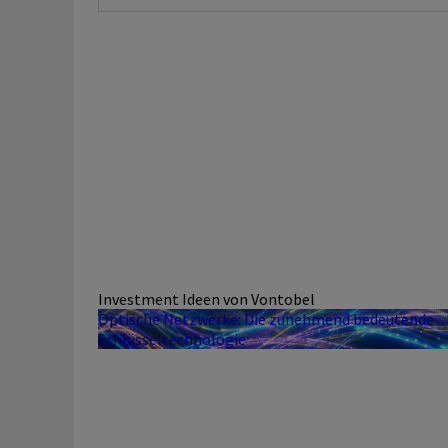
Investment Ideen von Vontobel
Optische Netzwerke: Die zunehmend bedeutende
Schlüsseltechnologie