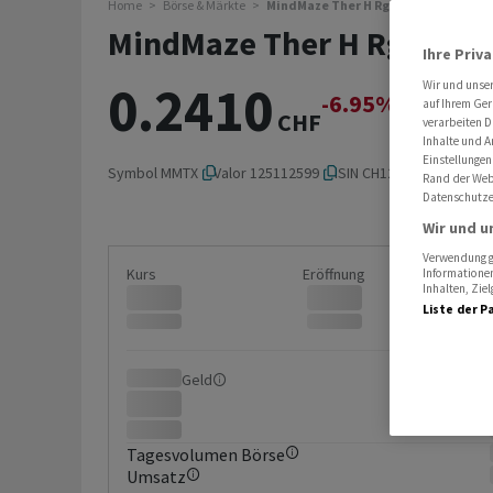
Home
Börse & Märkte
MindMaze Ther H Rg
MindMaze Ther H Rg
Ihre Priv
0.2410
Wir und unse
-6.95%
-0.0180
auf Ihrem Ger
CHF
verarbeiten D
Inhalte und A
Einstellungen
Symbol
MMTX
Valor
125112599
ISIN
CH1251125998
Rand der Webs
Datenschutze
Wir und u
Verwendung ge
Kurs
Eröffnung
Informationen
Inhalten, Zi
Liste der P
Geld
Brief
Tagesvolumen Börse
Umsatz