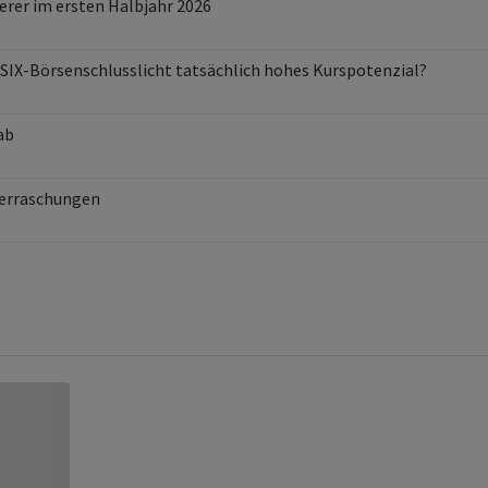
ierer im ersten Halbjahr 2026
SIX-Börsenschlusslicht tatsächlich hohes Kurspotenzial?
ab
berraschungen