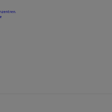
nzentren.
e