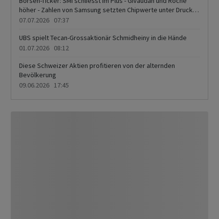
Börsen-Ticker: SMI schliesst im Plus - Givaudan und Roche
höher - Zahlen von Samsung setzten Chipwerte unter Druck -
Amrize und ABB sacken ab
07.07.2026 07:37
UBS spielt Tecan-Grossaktionär Schmidheiny in die Hände
01.07.2026 08:12
Diese Schweizer Aktien profitieren von der alternden
Bevölkerung
09.06.2026 17:45