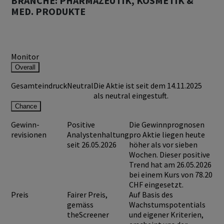
BRANCHE: PHARMAZEUTIK, KOSMETIK &
MED. PRODUKTE
Monitor
Overall
Gesamteindruck
Neutral
Die Aktie ist seit dem 14.11.2025
als neutral eingestuft.
Chance
Gewinn-
Positive
Die Gewinnprognosen
revisionen
Analystenhaltung
pro Aktie liegen heute
seit 26.05.2026
höher als vor sieben
Wochen. Dieser positive
Trend hat am 26.05.2026
bei einem Kurs von
78.20
CHF
eingesetzt.
Preis
Fairer Preis,
Auf Basis des
gemäss
Wachstumspotentials
theScreener
und eigener Kriterien,