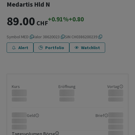
Medartis Hld N
89.00
+0.91%
+0.80
CHF
Symbol
MED
Valor
38620023
ISIN
CH0386200239
Alert
Portfolio
Watchlist
Kurs
Eröffnung
Vortag
Geld
Brief
Tagesvolumen Börse