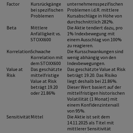
Factor
Kursrückgänge
unternehmensspezifischen
bei spezifischen
Problemen i.d.R. mittlere
Problemen
Kursabschläge in Höhe von
durchschnittlich 282%.
Beta
Mittlere
Die Aktie tendiert dazu, pro
Anfälligkeit vs.
1% Indexbewegung mit
STOXX600
einem Ausschlag von 100%
zu reagieren.
Korrelation
Schwache
Die Kursschwankungen sind
Korrelation mit
wenig abhängig von den
dem STOXX600
Indexbewegungen.
Value at
Das geschätzte
Das geschätzte Value at Risk
Risk
mittelfristige
beträgt 19.20. Das Risiko
Value at Risk
liegt deshalb bei 21.86%.
beträgt 19.20
Dieser Wert basiert auf der
oder 21.86%
mittelfristigen historischen
Volatilität (1 Monat) mit
einem Konfidenzintervall
von 95%.
Sensitivität
Mittel
Die Aktie ist seit dem
14.11.2025 als Titel mit
mittlerer Sensitivität