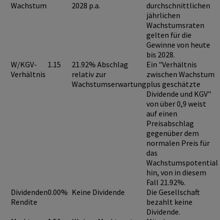
Wachstum
2028 p.a.
durchschnittlichen
jährlichen
Wachstumsraten
gelten für die
Gewinne von heute
bis 2028.
W/KGV-
1.15
21.92% Abschlag
Ein "Verhältnis
Verhältnis
relativ zur
zwischen Wachstum
Wachstumserwartung
plus geschätzte
Dividende und KGV"
von über 0,9
weist
auf einen
Preisabschlag
gegenüber dem
normalen Preis für
das
Wachstumspotential
hin, von in diesem
Fall 21.92%.
Dividenden
0.00%
Keine Dividende
Die Gesellschaft
Rendite
bezahlt keine
Dividende.