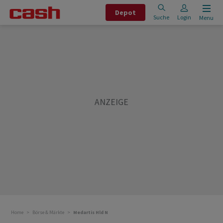
Depot
Suche
Login
Menu
Home
Börse & Märkte
Medartis Hld N