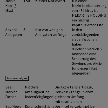
Markt-
1.50
Kleiner Marktwert
Mit einer
Kap. ($
Marktkapitalisierung
Mia.)
von <$2 Mrd., ist
MEDARTIS HOLDING
ein niedrig
kapitalisierter Titel.
Anzahl
5
Nur von wenigen
In den
Analysten
Analysten verfolgt
zurückliegenden
sieben Wochen
haben
durchschnittlich 5
Analysten eine
Schätzung des
Gewinns pro Aktie
für diesen Titel
abgegeben.
Risikoanalyse
Bear
Mittlere
Die Aktie tendiert dazu,
Market
Anfälligkeit bei
Indexrückgänge in etwa
Factor
Indexrückgängen
gleichem Umfang
mitzuvollziehen.
Bad News
Durchschnittliche
Der Titel verzeichnet bei