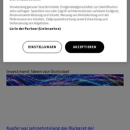
Verwendung genauer Standortdaten. Endgeräteeigenschaften zur Identifikation
aktiv abfragen. Speichern von oder Zugriff auf Informationen auf einem Endgerät.
Personalisierte Werbung und Inhalte, Messung von Werbeleistung und der
Performance von Inhalten, Zielgruppenforschung sowie Entwicklung und
Verbesserung von Angeboten.
Liste der Partner (Lieferanten)
EINSTELLUNGEN
AKZEPTIEREN
Investment Ideen von Vontobel
Optische Netzwerke: Die zunehmend bedeutende
Schlüsseltechnologie
Kupfer war jahrzehntelang das Rückgrat der