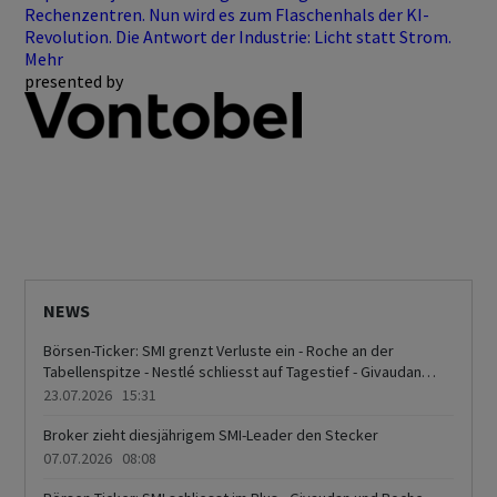
Rechenzentren. Nun wird es zum Flaschenhals der KI-
Revolution. Die Antwort der Industrie: Licht statt Strom.
Mehr
presented by
NEWS
Börsen-Ticker: SMI grenzt Verluste ein - Roche an der
Tabellenspitze - Nestlé schliesst auf Tagestief - Givaudan
schwach - Höhere Ölpreise und Bondrenditen belasten
23.07.2026 15:31
Anlegerstimmung
Broker zieht diesjährigem SMI-Leader den Stecker
07.07.2026 08:08