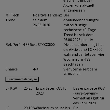
erscheint uns der
Aktienkurs aktuell
angemessen.
MF Tech
Positive Tendenz
Der
Trend
seit dem
dividendenbereinigte
26.06.2026
mittelfristige
technische 40-Tage
Trend ist seit dem
26.06.2026 positiv.
Rel. Perf.
4.88%
vs. STOXX600
Dividendenbereinigt hat
die Aktie den STOXX600
während der letzten vier
Wochen um 4.88
geschlagen.
Chance
4/4
Vier Sterne seit dem
26.06.2026.
Fundamentalanalyse
LF KGV
25.25
Erwartetes KGV für
Das erwartete KGV
2028
(Kurs-Gewinn-
Verhältnis) gilt für
das Jahr 2028.
LF
29.10%
Wachstum heute bis
Die