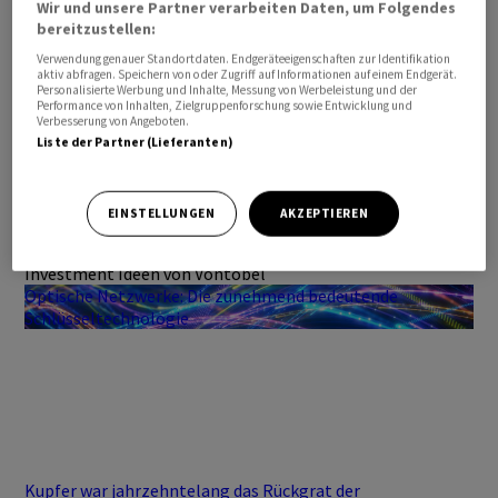
Wir und unsere Partner verarbeiten Daten, um Folgendes
bereitzustellen:
Verwendung genauer Standortdaten. Endgeräteeigenschaften zur Identifikation
aktiv abfragen. Speichern von oder Zugriff auf Informationen auf einem Endgerät.
Personalisierte Werbung und Inhalte, Messung von Werbeleistung und der
Performance von Inhalten, Zielgruppenforschung sowie Entwicklung und
Verbesserung von Angeboten.
Liste der Partner (Lieferanten)
EINSTELLUNGEN
AKZEPTIEREN
Investment Ideen von Vontobel
Optische Netzwerke: Die zunehmend bedeutende
Schlüsseltechnologie
Kupfer war jahrzehntelang das Rückgrat der