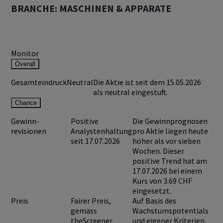
BRANCHE: MASCHINEN & APPARATE
Monitor
Overall
Gesamteindruck
Neutral
Die Aktie ist seit dem 15.05.2026
als neutral eingestuft.
Chance
Gewinn-
Positive
Die Gewinnprognosen
revisionen
Analystenhaltung
pro Aktie liegen heute
seit 17.07.2026
höher als vor sieben
Wochen. Dieser
positive Trend hat am
17.07.2026 bei einem
Kurs von
3.69 CHF
eingesetzt.
Preis
Fairer Preis,
Auf Basis des
gemäss
Wachstumspotentials
theScreener
und eigener Kriterien,