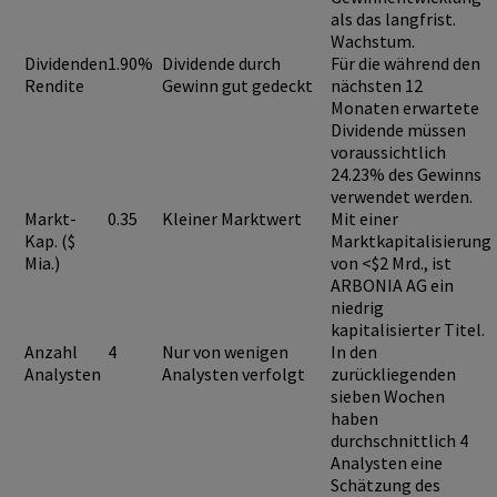
als das langfrist.
Wachstum.
Dividenden
1.90%
Dividende durch
Für die während den
Rendite
Gewinn gut gedeckt
nächsten 12
Monaten erwartete
Dividende müssen
voraussichtlich
24.23%
des Gewinns
verwendet werden.
Markt-
0.35
Kleiner Marktwert
Mit einer
Kap. ($
Marktkapitalisierung
Mia.)
von <$2 Mrd., ist
ARBONIA AG
ein
niedrig
kapitalisierter Titel.
Anzahl
4
Nur von wenigen
In den
Analysten
Analysten verfolgt
zurückliegenden
sieben Wochen
haben
durchschnittlich 4
Analysten eine
Schätzung des