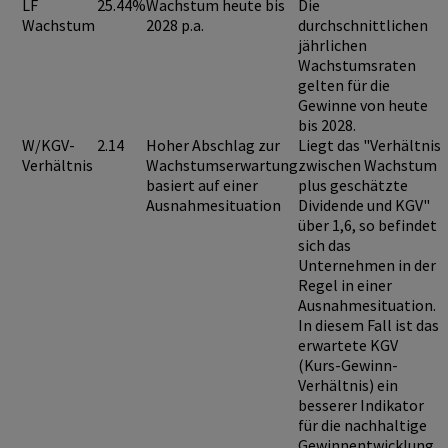
LF
25.44%
Wachstum heute bis
Die
Wachstum
2028 p.a.
durchschnittlichen
jährlichen
Wachstumsraten
gelten für die
Gewinne von heute
bis 2028.
W/KGV-
2.14
Hoher Abschlag zur
Liegt das "Verhältnis
Verhältnis
Wachstumserwartung
zwischen Wachstum
basiert auf einer
plus geschätzte
Ausnahmesituation
Dividende und KGV"
über 1,6
, so befindet
sich das
Unternehmen in der
Regel in einer
Ausnahmesituation
.
In diesem Fall ist das
erwartete KGV
(Kurs-Gewinn-
Verhältnis) ein
besserer Indikator
für die nachhaltige
Gewinnentwicklung