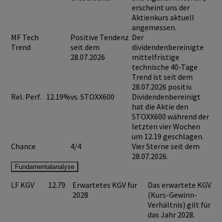
erscheint uns der
Aktienkurs aktuell
angemessen.
MF Tech
Positive Tendenz
Der
Trend
seit dem
dividendenbereinigte
28.07.2026
mittelfristige
technische 40-Tage
Trend ist seit dem
28.07.2026 positiv.
Rel. Perf.
12.19%
vs. STOXX600
Dividendenbereinigt
hat die Aktie den
STOXX600 während der
letzten vier Wochen
um 12.19 geschlagen.
Chance
4/4
Vier Sterne seit dem
28.07.2026.
Fundamentalanalyse
LF KGV
12.79
Erwartetes KGV für
Das erwartete KGV
2028
(Kurs-Gewinn-
Verhältnis) gilt für
das Jahr 2028.