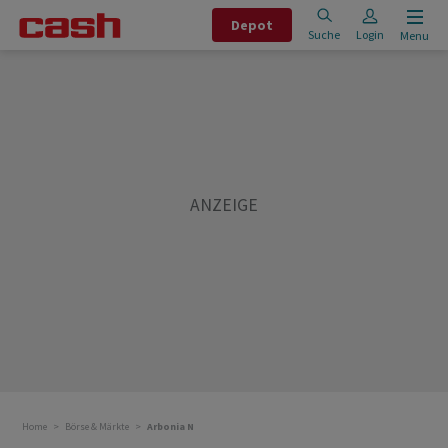
Depot
Suche
Login
Menu
Home
Börse & Märkte
Arbonia N