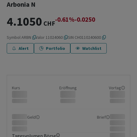
Arbonia N
4.1050
-0.61%
-0.0250
CHF
Symbol
ARBN
Valor
11024060
ISIN
CH0110240600
Alert
Portfolio
Watchlist
Kurs
Eröffnung
Vortag
Geld
Brief
Tagesvolumen Börse