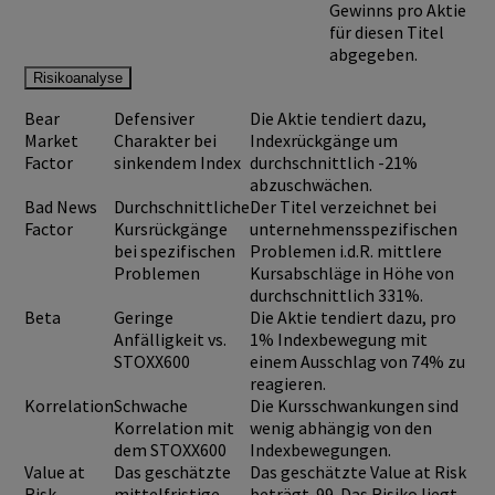
Gewinns pro Aktie
für diesen Titel
abgegeben.
Risikoanalyse
Bear
Defensiver
Die Aktie tendiert dazu,
Market
Charakter bei
Indexrückgänge um
Factor
sinkendem Index
durchschnittlich -21%
abzuschwächen.
Bad News
Durchschnittliche
Der Titel verzeichnet bei
Factor
Kursrückgänge
unternehmensspezifischen
bei spezifischen
Problemen i.d.R. mittlere
Problemen
Kursabschläge in Höhe von
durchschnittlich 331%.
Beta
Geringe
Die Aktie tendiert dazu, pro
Anfälligkeit vs.
1% Indexbewegung mit
STOXX600
einem Ausschlag von 74% zu
reagieren.
Korrelation
Schwache
Die Kursschwankungen sind
Korrelation mit
wenig abhängig von den
dem STOXX600
Indexbewegungen.
Value at
Das geschätzte
Das geschätzte Value at Risk
Risk
mittelfristige
beträgt .99. Das Risiko liegt