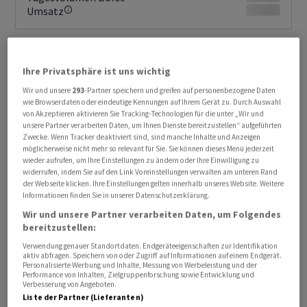
Umsatz
Ihre Privatsphäre ist uns wichtig
Wir und unsere
293
-Partner speichern und greifen auf personenbezogene Daten
wie Browserdaten oder eindeutige Kennungen auf Ihrem Gerät zu. Durch Auswahl
von Akzeptieren aktivieren Sie Tracking-Technologien für die unter „Wir und
unsere Partner verarbeiten Daten, um Ihnen Dienste bereitzustellen“ aufgeführten
Zwecke. Wenn Tracker deaktiviert sind, sind manche Inhalte und Anzeigen
möglicherweise nicht mehr so relevant für Sie. Sie können dieses Menü jederzeit
KURSENTWICKLUNG
wieder aufrufen, um Ihre Einstellungen zu ändern oder Ihre Einwilligung zu
Sie erhalten verzögerte Kurse.
widerrufen, indem Sie auf den Link Voreinstellungen verwalten am unteren Rand
Jetzt Realtime Daten erhalten
der Webseite klicken. Ihre Einstellungen gelten innerhalb unseres Website. Weitere
Informationen finden Sie in unserer Datenschutzerklärung.
Wir und unsere Partner verarbeiten Daten, um Folgendes
bereitzustellen:
Verwendung genauer Standortdaten. Endgeräteeigenschaften zur Identifikation
aktiv abfragen. Speichern von oder Zugriff auf Informationen auf einem Endgerät.
Personalisierte Werbung und Inhalte, Messung von Werbeleistung und der
Performance von Inhalten, Zielgruppenforschung sowie Entwicklung und
Verbesserung von Angeboten.
Liste der Partner (Lieferanten)