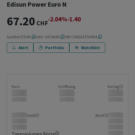
Edisun Power Euro N
67.20
-2.04%
-1.40
CHF
Symbol
ESUN
Valor
2473640
ISIN
CH0024736404
Alert
Portfolio
Watchlist
Kurs
Eröffnung
Vortag
Geld
Brief
Tagesvolumen Börse