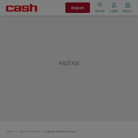
Depot
Suche
Login
Menu
Home
Börse & Märkte
Edisun Power Euro N