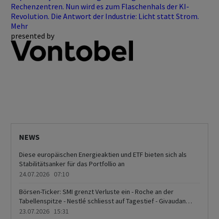
Rechenzentren. Nun wird es zum Flaschenhals der KI-
Revolution. Die Antwort der Industrie: Licht statt Strom.
Mehr
presented by
NEWS
Diese europäischen Energieaktien und ETF bieten sich als
Stabilitätsanker für das Portfollio an
24.07.2026 07:10
Börsen-Ticker: SMI grenzt Verluste ein - Roche an der
Tabellenspitze - Nestlé schliesst auf Tagestief - Givaudan
schwach - Höhere Ölpreise und Bondrenditen belasten
23.07.2026 15:31