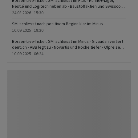
Börsen-Live-Ticker: SMI schliesst im Plus - Kühne+Nagel,
Nestlé und Logitech heben ab - Baustoffaktien und Swisscom
ebenfalls gefragt - Givaudan, UBS und Partners Group
24.03.2026 15:30
verlieren
SMI schliesst nach positivem Beginn klar im Minus
10.09.2025 18:20
Börsen-Live-Ticker: SMI schliesst im Minus - Givaudan verliert
deutlich - ABB legt zu - Novartis und Roche tiefer - Ölpreise
steigen erneut
10.09.2025 06:24