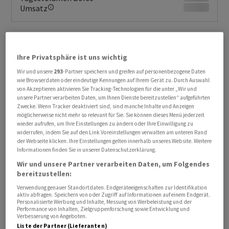
Umsatz
Ihre Privatsphäre ist uns wichtig
Wir und unsere
293
-Partner speichern und greifen auf personenbezogene Daten
wie Browserdaten oder eindeutige Kennungen auf Ihrem Gerät zu. Durch Auswahl
von Akzeptieren aktivieren Sie Tracking-Technologien für die unter „Wir und
unsere Partner verarbeiten Daten, um Ihnen Dienste bereitzustellen“ aufgeführten
Zwecke. Wenn Tracker deaktiviert sind, sind manche Inhalte und Anzeigen
KURSENTWICKLUNG
möglicherweise nicht mehr so relevant für Sie. Sie können dieses Menü jederzeit
Sie erhalten verzögerte Kurse.
wieder aufrufen, um Ihre Einstellungen zu ändern oder Ihre Einwilligung zu
Jetzt Realtime Daten erhalten
widerrufen, indem Sie auf den Link Voreinstellungen verwalten am unteren Rand
der Webseite klicken. Ihre Einstellungen gelten innerhalb unseres Website. Weitere
Informationen finden Sie in unserer Datenschutzerklärung.
Wir und unsere Partner verarbeiten Daten, um Folgendes
bereitzustellen:
Verwendung genauer Standortdaten. Endgeräteeigenschaften zur Identifikation
aktiv abfragen. Speichern von oder Zugriff auf Informationen auf einem Endgerät.
Personalisierte Werbung und Inhalte, Messung von Werbeleistung und der
Performance von Inhalten, Zielgruppenforschung sowie Entwicklung und
Verbesserung von Angeboten.
Liste der Partner (Lieferanten)