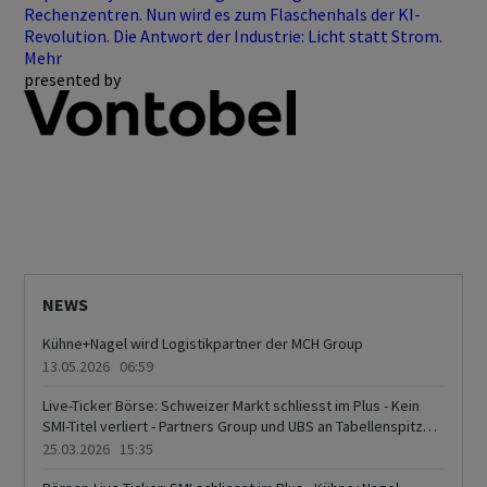
Rechenzentren. Nun wird es zum Flaschenhals der KI-
Revolution. Die Antwort der Industrie: Licht statt Strom.
Mehr
presented by
NEWS
Kühne+Nagel wird Logistikpartner der MCH Group
13.05.2026 06:59
Live-Ticker Börse: Schweizer Markt schliesst im Plus - Kein
SMI-Titel verliert - Partners Group und UBS an Tabellenspitze -
Swisscom, Swiss Re und Nestlé schwach - DocMorris und
25.03.2026 15:35
Orior legen kräftig zu