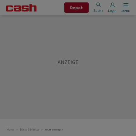
Depot
Suche
Login
Menu
Home
Börse & Märkte
MCH Group N