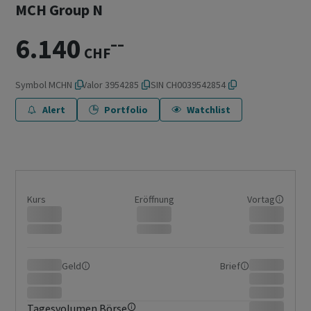
MCH Group N
6.140
–
–
CHF
Symbol
MCHN
Valor
3954285
ISIN
CH0039542854
Alert
Portfolio
Watchlist
Kurs
Eröffnung
Vortag
Geld
Brief
Tagesvolumen Börse