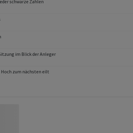
eder schwarze Zahlen
s
n
tzung im Blick der Anleger
 Hoch zum nächsten eilt