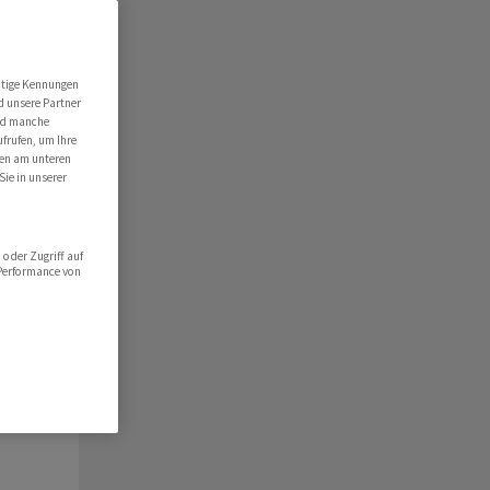
ert
folio
utige Kennungen
d unsere Partner
hlist
ind manche
ufrufen, um Ihre
ten am unteren
Sie in unserer
oder Zugriff auf
 Performance von