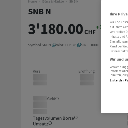
Home
Börse & Märkte
SNB N
SNB N
Ihre Priv
3'180.00
Wir und unse
+1.92%
+60
auf Ihrem Ger
CHF
verarbeiten D
Inhalte und A
Einstellungen
Symbol
SNBN
Valor
131926
ISIN
CH0001319265
Rand der Webs
Datenschutze
Wir und u
Verwendung ge
Kurs
Eröffnung
Informationen
Inhalten, Zi
Liste der P
Geld
Brief
Tagesvolumen Börse
Umsatz