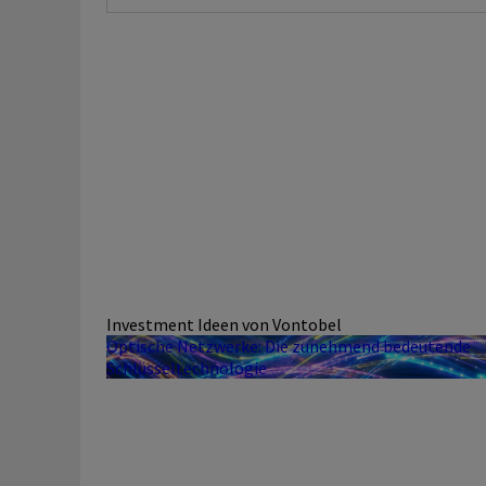
Investment Ideen von Vontobel
Optische Netzwerke: Die zunehmend bedeutende
Schlüsseltechnologie