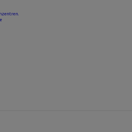
nzentren.
e