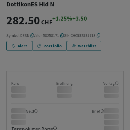
DottikonES Hld N
282.50
+1.25%
+3.50
CHF
Symbol
DESN
Valor
58258171
ISIN
CH0582581713
Alert
Portfolio
Watchlist
Kurs
Eröffnung
Vortag
Geld
Brief
Tagesvolumen Börse