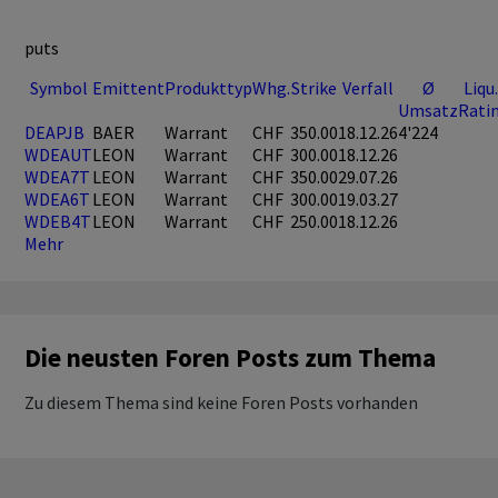
puts
Symbol
Emittent
Produkttyp
Whg.
Strike
Verfall
Ø
Liqu.
Umsatz
Rati
DEAPJB
BAER
Warrant
CHF
350.00
18.12.26
4'224
WDEAUT
LEON
Warrant
CHF
300.00
18.12.26
WDEA7T
LEON
Warrant
CHF
350.00
29.07.26
WDEA6T
LEON
Warrant
CHF
300.00
19.03.27
WDEB4T
LEON
Warrant
CHF
250.00
18.12.26
Mehr
Die neusten Foren Posts zum Thema
Zu diesem Thema sind keine Foren Posts vorhanden