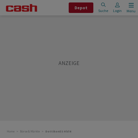
Depot
Suche
Login
Menu
Home
Börse & Märkte
DottikonES Hld N