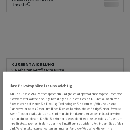
Umsatz
KURSENTWICKLUNG
Sie erhalten verzögerte Kurse.
Jetzt Realtime Daten erhalten
Ihre Privatsphäre ist uns wichtig
Wir und unsere
293
-Partner speichern und greifen auf personenbezogene Daten wie
Browserdaten oder eindeutige Kennungen auf Ihrem Gerät zu. Durch Auswahl von
Akzeptieren aktivieren Sie Tracking-Technologien für die unter „Wir und unsere
Partner verarbeiten Daten, um Ihnen Dienste bereitzustellen“ aufgeführten Zwecke.
Wenn Tracker deaktiviert sind, sind manche Inhalte und Anzeigen möglicherweise
nicht mehr so relevant für Sie. Sie können dieses Menü jederzeit wieder aufrufen, um
Ihre Einstellungen zu ändern oder Ihre Einwilligung zu widerrufen, indem Sie auf den
Link Voreinstellungen verwalten am unteren Rand der Webseite klicken. Ihre