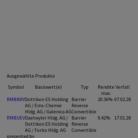
Ausgewählte Produkte
Symbol
Basiswert(e)
Typ
Rendite
Verfall
max.
RMBN0V
Dottikon ES Holding
Barrier
20.36%
07.02.28
AG / Ems-Chemie
Reverse
Hldg. AG / Galenica AG
Convertible
RMBUEV
Daetwyler Hldg. AG /
Barrier
9.42%
17.01.28
Dottikon ES Holding
Reverse
AG / Forbo Hldg. AG
Convertible
presented by