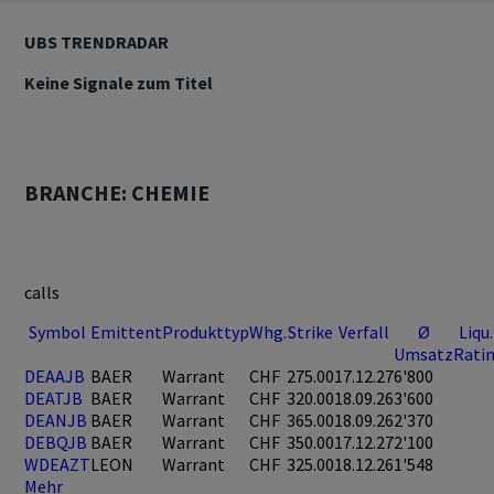
UBS TRENDRADAR
Keine Signale zum Titel
BRANCHE: CHEMIE
calls
Symbol
Emittent
Produkttyp
Whg.
Strike
Verfall
Ø
Liqu.
Umsatz
Rati
DEAAJB
BAER
Warrant
CHF
275.00
17.12.27
6'800
DEATJB
BAER
Warrant
CHF
320.00
18.09.26
3'600
DEANJB
BAER
Warrant
CHF
365.00
18.09.26
2'370
DEBQJB
BAER
Warrant
CHF
350.00
17.12.27
2'100
WDEAZT
LEON
Warrant
CHF
325.00
18.12.26
1'548
Mehr