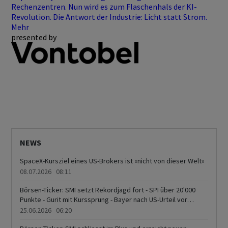
Rechenzentren. Nun wird es zum Flaschenhals der KI-
Revolution. Die Antwort der Industrie: Licht statt Strom.
Mehr
presented by
NEWS
SpaceX-Kursziel eines US-Brokers ist «nicht von dieser Welt»
08.07.2026 08:11
Börsen-Ticker: SMI setzt Rekordjagd fort - SPI über 20'000
Punkte - Gurit mit Kurssprung - Bayer nach US-Urteil vor
grösstem Tagesplus seit 2003
25.06.2026 06:20