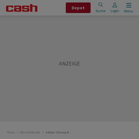
Depot
Suche
Login
Menu
Home
Börse & Märkte
Addex Therap N