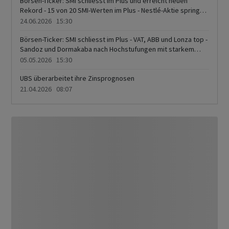
Börsen-Ticker: SMI schliesst im Plus und erreicht neuen
Rekord - 15 von 20 SMI-Werten im Plus - Nestlé-Aktie springt
auf Vier-Monate-Hoch - UBS, Holcim und Logitech am
24.06.2026 15:30
Tabellenende
Börsen-Ticker: SMI schliesst im Plus - VAT, ABB und Lonza top -
Sandoz und Dormakaba nach Hochstufungen mit starkem
Kursplus - Lindt&Sprüngli, Nestlé und Versicherer am
05.05.2026 15:30
Tabellenende
UBS überarbeitet ihre Zinsprognosen
21.04.2026 08:07