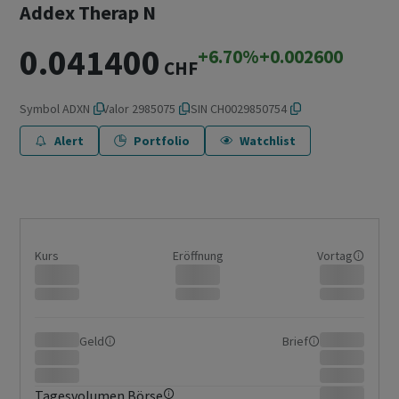
Addex Therap N
0.041400
+6.70%
+0.002600
CHF
Symbol
ADXN
Valor
2985075
ISIN
CH0029850754
Alert
Portfolio
Watchlist
Kurs
Eröffnung
Vortag
Geld
Brief
Tagesvolumen Börse