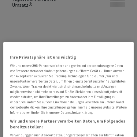
Umsatz
Ihre Privatsphäre ist uns wichtig
Wir und unsere
293
-Partner speichern und greifen auf personenbezogene Daten
KURSENTWICKLUNG
wie Browserdaten oder eindeutige Kennungen auf Ihrem Gerät zu. Durch Auswahl
Sie erhalten verzögerte Kurse.
von Akzeptieren aktivieren Sie Tracking-Technologien für die unter „Wir und
Jetzt Realtime Daten erhalten
unsere Partner verarbeiten Daten, um Ihnen Dienste bereitzustellen“ aufgeführten
Zwecke. Wenn Tracker deaktiviert sind, sind manche Inhalte und Anzeigen
möglicherweise nicht mehr so relevant für Sie. Sie können dieses Menü jederzeit
wieder aufrufen, um Ihre Einstellungen zu ändern oder Ihre Einwilligung zu
widerrufen, indem Sie auf den Link Voreinstellungen verwalten am unteren Rand
der Webseite klicken. Ihre Einstellungen gelten innerhalb unseres Website. Weitere
Informationen finden Sie in unserer Datenschutzerklärung.
Wir und unsere Partner verarbeiten Daten, um Folgendes
bereitzustellen:
Verwendung genauer Standortdaten. Endgeräteeigenschaften zur Identifikation