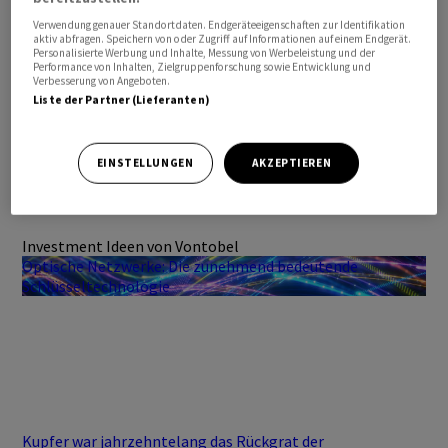
Verwendung genauer Standortdaten. Endgeräteeigenschaften zur Identifikation
aktiv abfragen. Speichern von oder Zugriff auf Informationen auf einem Endgerät.
Personalisierte Werbung und Inhalte, Messung von Werbeleistung und der
Performance von Inhalten, Zielgruppenforschung sowie Entwicklung und
Verbesserung von Angeboten.
Liste der Partner (Lieferanten)
EINSTELLUNGEN
AKZEPTIEREN
Investment Ideen von Vontobel
Optische Netzwerke: Die zunehmend bedeutende
Schlüsseltechnologie
Kupfer war jahrzehntelang das Rückgrat der