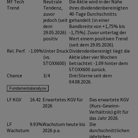
MF Tech
Neutrale
Die Aktie wird in der Nähe
Trend
Tendenz,
ihres dividendenbereinigten
zuvor
40-Tage Durchschnitts
jedoch (seit
gehandelt (in einer
dem
Bandbreite von +1,75% bis
29.05.2026)
-1,75%). Zuvor unterlag der
positiv
Wert einem positiven Trend
(seit dem 29.05.2026).
Rel. Perf.
-1.09%
Unter Druck
Dividendenbereinigt liegt die
(vs.
Aktie über vier Wochen
STOXX600)
betrachtet -1.09 hinter dem
STOXX600 zurück.
Chance
3/4
Drei Sterne seit dem
04.08.2026.
Fundamentalanalyse
LF KGV
16.42
Erwartetes KGV für
Das erwartete KGV
2026
(Kurs-Gewinn-
Verhältnis) gilt für
das Jahr 2026.
LF
9.93%
Wachstum heute bis
Die
Wachstum
2026 p.a.
durchschnittlichen
jährlichen