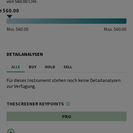
von 560.00 CHF.
⌀ 560.00
Min.
560.00
Max.
560.00
DETAILANALYSEN
ALLE
BUY
HOLD
SELL
Für dieses Instrument stehen noch keine Detailanalysen
zur Verfügung.
THESCREENER KEYPOINTS
PRO