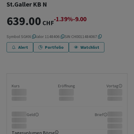
St.Galler KB N
639.00
-1.39%
-9.00
CHF
Symbol
SGKN
Valor
1148406
ISIN
CH0011484067
Alert
Portfolio
Watchlist
Kurs
Eröffnung
Vortag
Geld
Brief
Tagesvolumen Börse