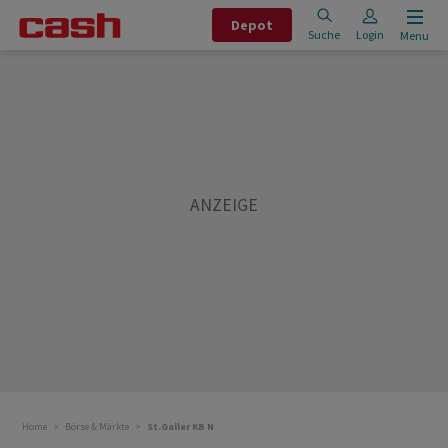
Depot
Suche
Login
Menu
Home
Börse & Märkte
St.Galler KB N