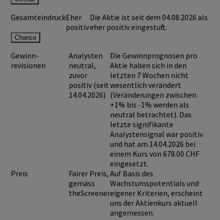
Gesamteindruck
Eher
Die Aktie ist seit dem 04.08.2026 als
positiv
eher positiv eingestuft.
Chance
Gewinn-
Analysten
Die Gewinnprognosen pro
revisionen
neutral,
Aktie haben sich in den
zuvor
letzten 7 Wochen nicht
positiv (seit
wesentlich verändert
14.04.2026)
(Veränderungen zwischen
+1% bis -1% werden als
neutral betrachtet). Das
letzte signifikante
Analystensignal war positiv
und hat am 14.04.2026 bei
einem Kurs von
678.00 CHF
eingesetzt.
Preis
Fairer Preis,
Auf Basis des
gemäss
Wachstumspotentials und
theScreener
eigener Kriterien, erscheint
uns der Aktienkurs aktuell
angemessen.