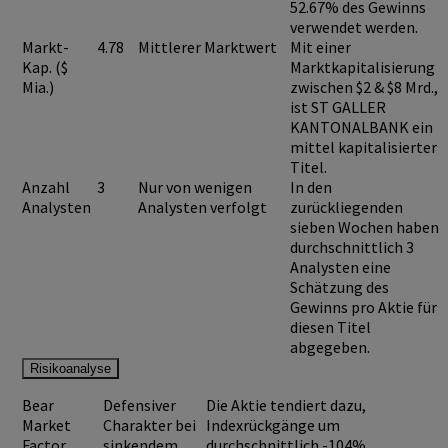
52.67%
des Gewinns
verwendet werden.
Markt-
4.78
Mittlerer Marktwert
Mit einer
Kap. ($
Marktkapitalisierung
Mia.)
zwischen $2 & $8 Mrd.,
ist
ST GALLER
KANTONALBANK
ein
mittel kapitalisierter
Titel.
Anzahl
3
Nur von wenigen
In den
Analysten
Analysten verfolgt
zurückliegenden
sieben Wochen haben
durchschnittlich 3
Analysten eine
Schätzung des
Gewinns pro Aktie für
diesen Titel
abgegeben.
Risikoanalyse
Bear
Defensiver
Die Aktie tendiert dazu,
Market
Charakter bei
Indexrückgänge um
Factor
sinkendem
durchschnittlich -104%