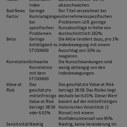
Index
abzuschwächen.
Bad News
Geringe
Der Titel verzeichnet bei
Factor
Kursrückgänge
unternehmensspezifischen
bei
Problemen i.d.R. geringe
spezifischen
Kursabschläge in Höhe von
Problemen
durchschnittlich 182%.
Beta
Geringe
Die Aktie tendiert dazu, pro 1%
Anfälligkeit vs.
Indexbewegung mit einem
STOXX600
Ausschlag von 32% zu
reagieren.
Korrelation
Schwache
Die Kursschwankungen sind
Korrelation
wenig abhängig von den
mit dem
Indexbewegungen.
STOXX600
Value at
Das
Das geschätzte Value at Risk
Risk
geschätzte
beträgt 38.58. Das Risiko liegt
mittelfristige
deshalb bei 6.01%. Dieser Wert
Value at Risk
basiert auf der mittelfristigen
beträgt 38.58
historischen Volatilität (1
oder 6.01%
Monat) mit einem
Konfidenzintervall von 95%.
Sensitivität
Niedrig
Niedrig, keine Veränderung im