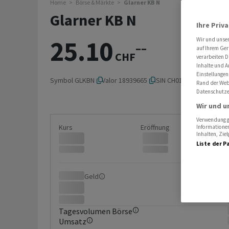
Home
Börse & Märkte
Glarner KB N
Glarner KB N
Ihre Priv
25.10
Wir und unse
–
–
auf Ihrem Ger
CHF
verarbeiten D
Inhalte und A
Einstellungen
Symbol
GLKBN
Valor
18939665
ISIN
CH0189396655
Rand der Webs
Datenschutze
Wir und u
Verwendung ge
Kurs
Eröffnung
Informationen
Inhalten, Zi
Liste der P
Geld
Brief
Tagesvolumen Börse
Umsatz