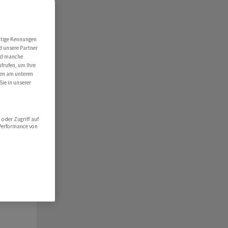
ert
folio
utige Kennungen
d unsere Partner
hlist
ind manche
ufrufen, um Ihre
ten am unteren
Sie in unserer
oder Zugriff auf
 Performance von