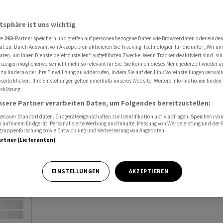
Al
atsphäre ist uns wichtig
Port
re
293
-Partner speichern und greifen auf personenbezogene Daten wie Browserdaten oder einde
ät zu. Durch Auswahl von Akzeptieren aktivieren Sie Tracking-Technologien für die unter „Wir un
Watc
aten, um Ihnen Dienste bereitzustellen“ aufgeführten Zwecke. Wenn Tracker deaktiviert sind, s
nzeigen möglicherweise nicht mehr so relevant für Sie. Sie können dieses Menü jederzeit wieder a
 zu ändern oder Ihre Einwilligung zu widerrufen, indem Sie auf den Link Voreinstellungen verwal
eite klicken. Ihre Einstellungen gelten innerhalb unseres Website. Weitere Informationen finden 
rklärung.
nsere Partner verarbeiten Daten, um Folgendes bereitzustellen:
nauer Standortdaten. Endgeräteeigenschaften zur Identifikation aktiv abfragen. Speichern von 
Vortag
 auf einem Endgerät. Personalisierte Werbung und Inhalte, Messung von Werbeleistung und der
elgruppenforschung sowie Entwicklung und Verbesserung von Angeboten.
artner (Lieferanten)
EINSTELLUNGEN
AKZEPTIEREN