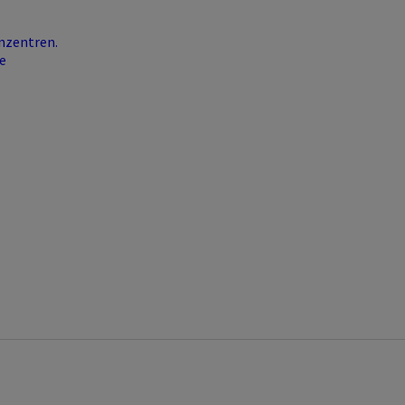
nzentren.
e