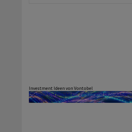
Investment Ideen von Vontobel
Optische Netzwerke: Die zunehmend bedeutende
Schlüsseltechnologie