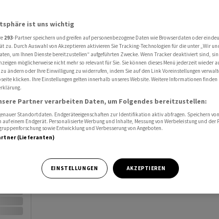
Al
atsphäre ist uns wichtig
Port
re
293
-Partner speichern und greifen auf personenbezogene Daten wie Browserdaten oder einde
ät zu. Durch Auswahl von Akzeptieren aktivieren Sie Tracking-Technologien für die unter „Wir un
Watc
aten, um Ihnen Dienste bereitzustellen“ aufgeführten Zwecke. Wenn Tracker deaktiviert sind, s
nzeigen möglicherweise nicht mehr so relevant für Sie. Sie können dieses Menü jederzeit wieder a
 zu ändern oder Ihre Einwilligung zu widerrufen, indem Sie auf den Link Voreinstellungen verwal
eite klicken. Ihre Einstellungen gelten innerhalb unseres Website. Weitere Informationen finden 
rklärung.
nsere Partner verarbeiten Daten, um Folgendes bereitzustellen:
nauer Standortdaten. Endgeräteeigenschaften zur Identifikation aktiv abfragen. Speichern von 
Vortag
 auf einem Endgerät. Personalisierte Werbung und Inhalte, Messung von Werbeleistung und der
elgruppenforschung sowie Entwicklung und Verbesserung von Angeboten.
artner (Lieferanten)
EINSTELLUNGEN
AKZEPTIEREN