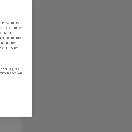
ert
folio
utige Kennungen
d unsere Partner
hlist
ind manche
ufrufen, um Ihre
ten am unteren
Sie in unserer
oder Zugriff auf
 Performance von