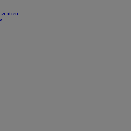
nzentren.
e