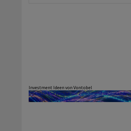
Investment Ideen von Vontobel
Optische Netzwerke: Die zunehmend bedeutende
Schlüsseltechnologie