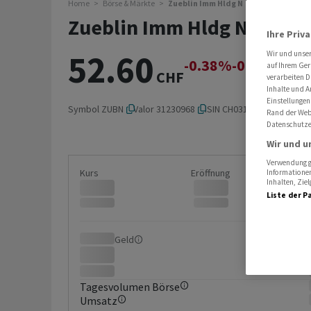
Home
Börse & Märkte
Zueblin Imm Hldg N
Zueblin Imm Hldg N
Ihre Priv
52.60
Wir und unse
-0.38%
-0.20
auf Ihrem Ger
CHF
verarbeiten D
Inhalte und A
Einstellungen
Symbol
ZUBN
Valor
31230968
ISIN
CH0312309682
Rand der Webs
Datenschutze
Wir und u
Verwendung ge
Kurs
Eröffnung
Informationen
Inhalten, Zi
Liste der P
Geld
Brief
Tagesvolumen Börse
Umsatz