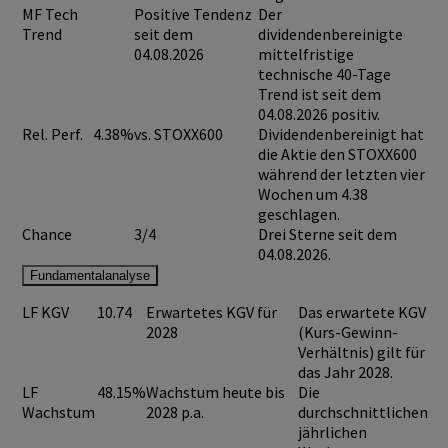
MF Tech
Positive Tendenz
Der
Trend
seit dem
dividendenbereinigte
04.08.2026
mittelfristige
technische 40-Tage
Trend ist seit dem
04.08.2026 positiv.
Rel. Perf.
4.38%
vs. STOXX600
Dividendenbereinigt hat
die Aktie den STOXX600
während der letzten vier
Wochen um 4.38
geschlagen.
Chance
3/4
Drei Sterne seit dem
04.08.2026.
Fundamentalanalyse
LF KGV
10.74
Erwartetes KGV für
Das erwartete KGV
2028
(Kurs-Gewinn-
Verhältnis) gilt für
das Jahr 2028.
LF
48.15%
Wachstum heute bis
Die
Wachstum
2028 p.a.
durchschnittlichen
jährlichen