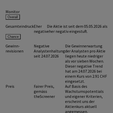
Monitor
Overall
Gesamteindruck
Eher
Die Aktie ist seit dem 05.05.2026 als
negativ
eher negativ eingestuft.
Chance
Gewinn-
Negative
Die Gewinnerwartung
revisionen
Analystenhaltung
der Analysten pro Aktie
seit 24.07.2026
liegen heute niedriger
als vor sieben Wochen.
Dieser negative Trend
hat am 24.07.2026 bei
einem Kurs von
2.91 CHF
eingesetzt.
Preis
Fairer Preis,
Auf Basis des
gemäss
Wachstumspotentials
theScreener
und eigener Kriterien,
erscheint uns der
Aktienkurs aktuell
angemessen.