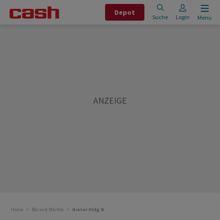
Depot
Suche
Login
Menu
Home
Börse & Märkte
Rieter Hldg N