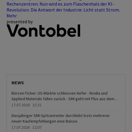
Rechenzentren. Nun wird es zum Flaschenhals der KI-
Revolution. Die Antwort der Industrie: Licht statt Strom.
Mehr
presented by
NEWS
Börsen-Ticker: US-Märkte schliessen tiefer - Nvidia und
Applied Materials fallen zurück - SMI geht mit Plus aus dem
Handel - Schwergewichte stützen - Gewinnmitnahmen bei
17.07.2026 15:31
UBS und Richemont
Diesjähriger SMI-Spitzenreiter durchlebt trotz mehrerer
neuer Kaufempfehlungen eine Baisse
17.07.2026 12:07