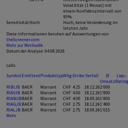
Volatilität (1 Monat) mit
einem Konfidenzintervall von
95%.
Sensitivität
Hoch
Hoch, keine Veränderung im
letzten Jahr.
Diese Informationen beruhen auf Auswertungen von
theScreener.com
Mehr zur Methodik
Datum der Analyse: 04.08.2026
calls
Symbol
Emittent
Produkttyp
Whg.
Strike
Verfall
Ø
Liqu.-
Umsatz
Ratin
RIBIJB
BAER
Warrant
CHF
4.25
18.12.26
2'000
RIAVJB
BAER
Warrant
CHF
4.00
18.12.26
1'800
RIAWJB
BAER
Warrant
CHF
4.00
18.09.26
1'800
RIAGJB
BAER
Warrant
CHF
2.75
18.12.26
1'400
RIALJB
BAER
Warrant
CHF
2.75
18.09.26
1'015
Mehr