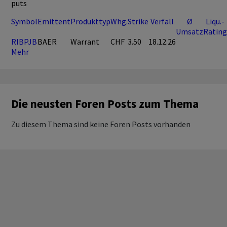
puts
Symbol
Emittent
Produkttyp
Whg.
Strike
Verfall
Ø
Liqu.-
Umsatz
Rating
RIBPJB
BAER
Warrant
CHF
3.50
18.12.26
Mehr
Die neusten Foren Posts zum Thema
Zu diesem Thema sind keine Foren Posts vorhanden