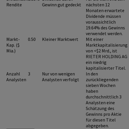
Rendite
Gewinn gut gedeckt
nächsten 12
Monaten erwartete
Dividende müssen
voraussichtlich
19.64%
des Gewinns
verwendet werden.
Markt-
0.50
Kleiner Marktwert
Mit einer
Kap. ($
Marktkapitalisierung
Mia.)
von <$2 Mrd., ist
RIETER HOLDING AG
ein niedrig
kapitalisierter Titel.
Anzahl
3
Nur von wenigen
In den
Analysten
Analysten verfolgt
zurückliegenden
sieben Wochen
haben
durchschnittlich 3
Analysten eine
Schätzung des
Gewinns pro Aktie
für diesen Titel
abgegeben.