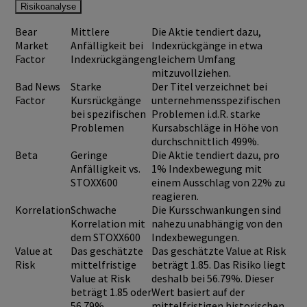
Risikoanalyse
Bear
Mittlere
Die Aktie tendiert dazu,
Market
Anfälligkeit bei
Indexrückgänge in etwa
Factor
Indexrückgängen
gleichem Umfang
mitzuvollziehen.
Bad News
Starke
Der Titel verzeichnet bei
Factor
Kursrückgänge
unternehmensspezifischen
bei spezifischen
Problemen i.d.R. starke
Problemen
Kursabschläge in Höhe von
durchschnittlich 499%.
Beta
Geringe
Die Aktie tendiert dazu, pro
Anfälligkeit vs.
1% Indexbewegung mit
STOXX600
einem Ausschlag von 22% zu
reagieren.
Korrelation
Schwache
Die Kursschwankungen sind
Korrelation mit
nahezu unabhängig von den
dem STOXX600
Indexbewegungen.
Value at
Das geschätzte
Das geschätzte Value at Risk
Risk
mittelfristige
beträgt 1.85. Das Risiko liegt
Value at Risk
deshalb bei 56.79%. Dieser
beträgt 1.85 oder
Wert basiert auf der
56.79%
mittelfristigen historischen