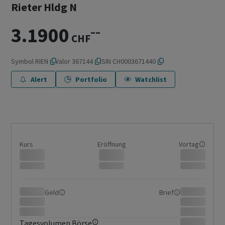
Rieter Hldg N
3.1900
–
–
CHF
Symbol
RIEN
Valor
367144
ISIN
CH0003671440
Alert
Portfolio
Watchlist
Kurs
Eröffnung
Vortag
Geld
Brief
Tagesvolumen Börse