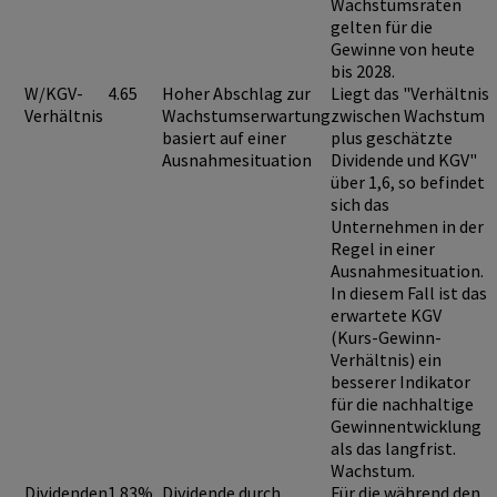
Wachstumsraten
gelten für die
Gewinne von heute
bis 2028.
W/KGV-
4.65
Hoher Abschlag zur
Liegt das "Verhältnis
Verhältnis
Wachstumserwartung
zwischen Wachstum
basiert auf einer
plus geschätzte
Ausnahmesituation
Dividende und KGV"
über 1,6
, so befindet
sich das
Unternehmen in der
Regel in einer
Ausnahmesituation
.
In diesem Fall ist das
erwartete KGV
(Kurs-Gewinn-
Verhältnis) ein
besserer Indikator
für die nachhaltige
Gewinnentwicklung
als das langfrist.
Wachstum.
Dividenden
1.83%
Dividende durch
Für die während den