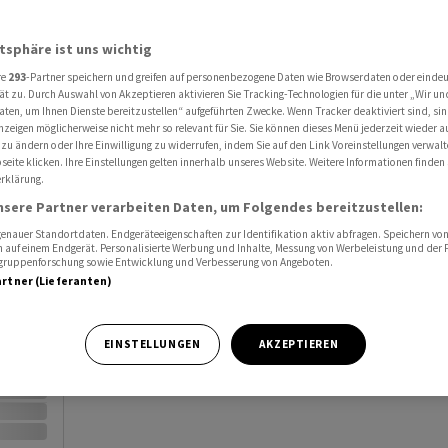
Al
atsphäre ist uns wichtig
Port
re
293
-Partner speichern und greifen auf personenbezogene Daten wie Browserdaten oder einde
ät zu. Durch Auswahl von Akzeptieren aktivieren Sie Tracking-Technologien für die unter „Wir un
Watc
aten, um Ihnen Dienste bereitzustellen“ aufgeführten Zwecke. Wenn Tracker deaktiviert sind, s
nzeigen möglicherweise nicht mehr so relevant für Sie. Sie können dieses Menü jederzeit wieder a
 zu ändern oder Ihre Einwilligung zu widerrufen, indem Sie auf den Link Voreinstellungen verwal
eite klicken. Ihre Einstellungen gelten innerhalb unseres Website. Weitere Informationen finden 
rklärung.
nsere Partner verarbeiten Daten, um Folgendes bereitzustellen:
nauer Standortdaten. Endgeräteeigenschaften zur Identifikation aktiv abfragen. Speichern von 
Vortag
 auf einem Endgerät. Personalisierte Werbung und Inhalte, Messung von Werbeleistung und der
elgruppenforschung sowie Entwicklung und Verbesserung von Angeboten.
artner (Lieferanten)
EINSTELLUNGEN
AKZEPTIEREN