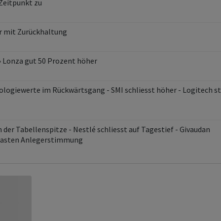
 Zeitpunkt zu
r mit Zurückhaltung
» Lonza gut 50 Prozent höher
ologiewerte im Rückwärtsgang - SMI schliesst höher - Logitech s
 der Tabellenspitze - Nestlé schliesst auf Tagestief - Givaudan
elasten Anlegerstimmung