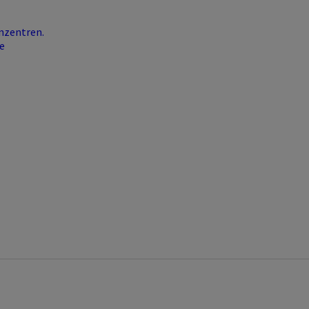
nzentren.
e