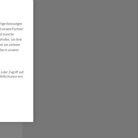
ert
folio
utige Kennungen
d unsere Partner
hlist
ind manche
ufrufen, um Ihre
ten am unteren
Sie in unserer
oder Zugriff auf
 Performance von