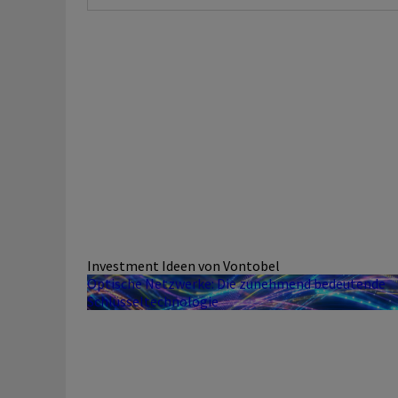
Investment Ideen von Vontobel
Optische Netzwerke: Die zunehmend bedeutende
Schlüsseltechnologie