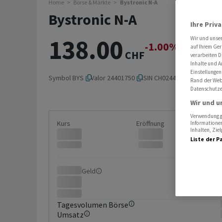
Home
Börse & Märkte
Bystronic N-A
Bystronic N-A
Ihre Priv
138.00
Wir und unse
-1.00%
-1.40
auf Ihrem Ger
CHF
verarbeiten D
Inhalte und A
Einstellungen
Symbol
BYS
Valor
24401750
ISIN
CH0244017502
Rand der Webs
Datenschutze
Wir und u
Verwendung ge
Kurs
Eröffnung
Informationen
Inhalten, Zi
Liste der P
Geld
Brief
Tagesvolumen Börse
Umsatz