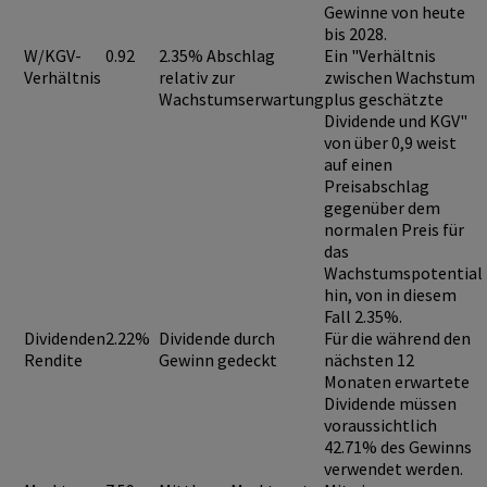
Gewinne von heute
bis 2028.
W/KGV-
0.92
2.35% Abschlag
Ein "Verhältnis
Verhältnis
relativ zur
zwischen Wachstum
Wachstumserwartung
plus geschätzte
Dividende und KGV"
von über 0,9
weist
auf einen
Preisabschlag
gegenüber dem
normalen Preis für
das
Wachstumspotential
hin, von in diesem
Fall 2.35%.
Dividenden
2.22%
Dividende durch
Für die während den
Rendite
Gewinn gedeckt
nächsten 12
Monaten erwartete
Dividende müssen
voraussichtlich
42.71%
des Gewinns
verwendet werden.