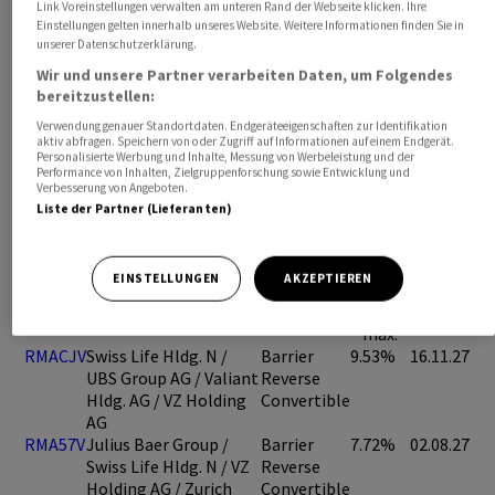
Link Voreinstellungen verwalten am unteren Rand der Webseite klicken. Ihre
Einstellungen gelten innerhalb unseres Website. Weitere Informationen finden Sie in
unserer Datenschutzerklärung.
Wir und unsere Partner verarbeiten Daten, um Folgendes
bereitzustellen:
Verwendung genauer Standortdaten. Endgeräteeigenschaften zur Identifikation
aktiv abfragen. Speichern von oder Zugriff auf Informationen auf einem Endgerät.
Personalisierte Werbung und Inhalte, Messung von Werbeleistung und der
Performance von Inhalten, Zielgruppenforschung sowie Entwicklung und
Verbesserung von Angeboten.
Liste der Partner (Lieferanten)
Ausgewählte Produkte
EINSTELLUNGEN
AKZEPTIEREN
Symbol
Basiswert(e)
Typ
Rendite
Verfall
max.
RMACJV
Swiss Life Hldg. N /
Barrier
9.53%
16.11.27
UBS Group AG / Valiant
Reverse
Hldg. AG / VZ Holding
Convertible
AG
RMA57V
Julius Baer Group /
Barrier
7.72%
02.08.27
Swiss Life Hldg. N / VZ
Reverse
Holding AG / Zurich
Convertible