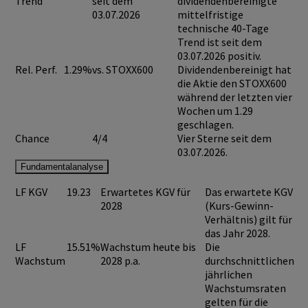
Trend
seit dem
dividendenbereinigte
03.07.2026
mittelfristige
technische 40-Tage
Trend ist seit dem
03.07.2026 positiv.
Rel. Perf.
1.29%
vs. STOXX600
Dividendenbereinigt hat
die Aktie den STOXX600
während der letzten vier
Wochen um 1.29
geschlagen.
Chance
4/4
Vier Sterne seit dem
03.07.2026.
Fundamentalanalyse
LF KGV
19.23
Erwartetes KGV für
Das erwartete KGV
2028
(Kurs-Gewinn-
Verhältnis) gilt für
das Jahr 2028.
LF
15.51%
Wachstum heute bis
Die
Wachstum
2028 p.a.
durchschnittlichen
jährlichen
Wachstumsraten
gelten für die