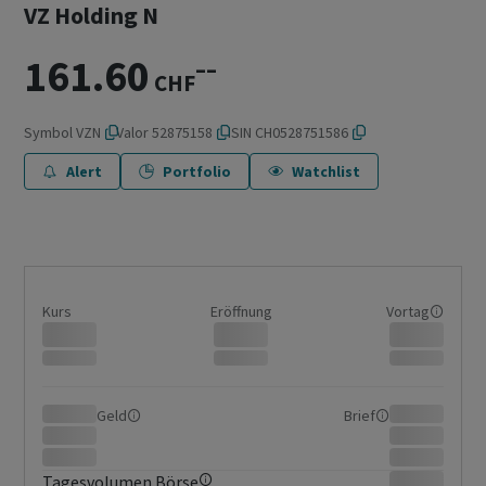
VZ Holding N
161.60
–
–
CHF
Symbol
VZN
Valor
52875158
ISIN
CH0528751586
Alert
Portfolio
Watchlist
Kurs
Eröffnung
Vortag
Geld
Brief
Tagesvolumen Börse