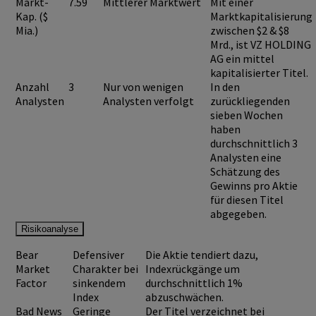
Markt-
7.59
Mittlerer Marktwert
Mit einer
Kap. ($
Marktkapitalisierung
Mia.)
zwischen $2 & $8
Mrd., ist
VZ HOLDING
AG
ein mittel
kapitalisierter Titel.
Anzahl
3
Nur von wenigen
In den
Analysten
Analysten verfolgt
zurückliegenden
sieben Wochen
haben
durchschnittlich 3
Analysten eine
Schätzung des
Gewinns pro Aktie
für diesen Titel
abgegeben.
Risikoanalyse
Bear
Defensiver
Die Aktie tendiert dazu,
Market
Charakter bei
Indexrückgänge um
Factor
sinkendem
durchschnittlich 1%
Index
abzuschwächen.
Bad News
Geringe
Der Titel verzeichnet bei