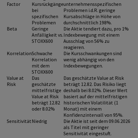
Factor
Kursrückgänge
unternehmensspezifischen
bei
Problemen i.d.R. geringe
spezifischen
Kursabschläge in Höhe von
Problemen
durchschnittlich 198%.
Beta
Geringe
Die Aktie tendiert dazu, pro 1%
Anfälligkeit vs.
Indexbewegung mit einem
STOXX600
Ausschlag von 56% zu
reagieren.
Korrelation
Schwache
Die Kursschwankungen sind
Korrelation
wenig abhängig von den
mit dem
Indexbewegungen.
STOXX600
Value at
Das
Das geschätzte Value at Risk
Risk
geschätzte
beträgt 12.82. Das Risiko liegt
mittelfristige
deshalb bei 8.02%. Dieser Wert
Value at Risk
basiert auf der mittelfristigen
beträgt 12.82
historischen Volatilität (1
oder 8.02%
Monat) mit einem
Konfidenzintervall von 95%.
Sensitivität
Niedrig
Die Aktie ist seit dem 09.06.2026
als Titel mit geringer
Sensitivität eingestuft.