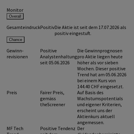
Monitor
Overall
Gesamteindruck
Positiv
Die Aktie ist seit dem 17.07.2026 als
positiv eingestuft.
Chance
Gewinn-
Positive
Die Gewinnprognosen
revisionen
Analystenhaltung
pro Aktie liegen heute
seit 05.06.2026
höher als vor sieben
Wochen. Dieser positive
Trend hat am 05.06.2026
bei einem Kurs von
144.40 CHF
eingesetzt.
Preis
Fairer Preis,
Auf Basis des
gemäss
Wachstumspotentials
theScreener
und eigener Kriterien,
erscheint uns der
Aktienkurs aktuell
angemessen.
MF Tech
Positive Tendenz
Der