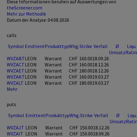
Diese Informationen beruhen auf Auswertungen von
theScreener.com
Mehr zur Methodik
Datum der Analyse: 04.08.2026
calls
Symbol
Emittent
Produkttyp
Whg.
Strike
Verfall
Ø
Liqu.
Umsatz
Rati
WVZABT
LEON
Warrant
CHF
160.00
18.09.26
WVZACT
LEON
Warrant
CHF
160.00
18.12.26
WVZAET
LEON
Warrant
CHF
180.00
18.12.26
WVZAKT
LEON
Warrant
CHF
160.00
19.03.27
WVZALT
LEON
Warrant
CHF
180.00
19.03.27
Mehr
puts
Symbol
Emittent
Produkttyp
Whg.
Strike
Verfall
Ø
Liqu.
Umsatz
Rati
WVZAJT
LEON
Warrant
CHF
150.00
18.12.26
WVZAIT
LEON
Warrant
CHF
150.00
18.09.26