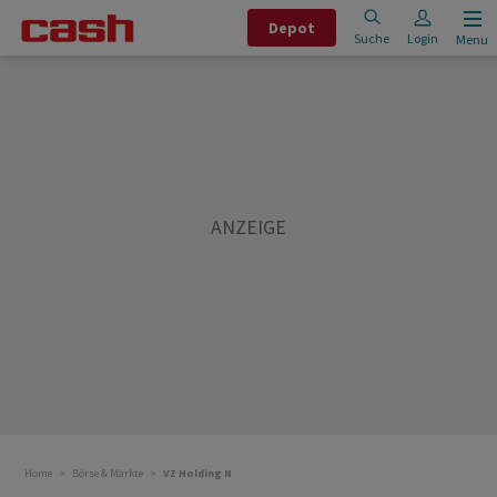
Depot
Suche
Login
Menu
Home
Börse & Märkte
VZ Holding N