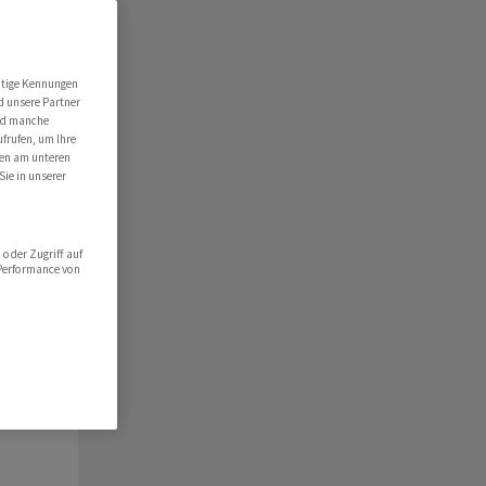
ert
folio
utige Kennungen
d unsere Partner
hlist
ind manche
ufrufen, um Ihre
ten am unteren
Sie in unserer
oder Zugriff auf
 Performance von