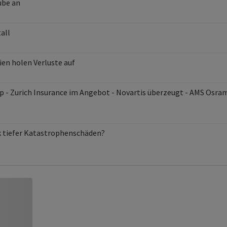
ube an
all
ien holen Verluste auf
top - Zurich Insurance im Angebot - Novartis überzeugt - AMS Osra
k tiefer Katastrophenschäden?