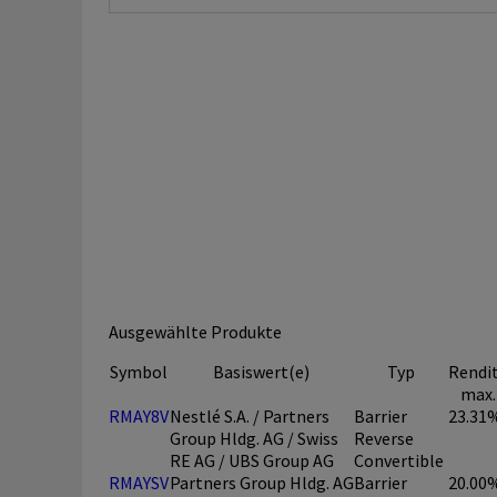
Ausgewählte Produkte
Symbol
Basiswert(e)
Typ
Rendi
max.
RMAY8V
Nestlé S.A. / Partners
Barrier
23.31
Group Hldg. AG / Swiss
Reverse
RE AG / UBS Group AG
Convertible
RMAYSV
Partners Group Hldg. AG
Barrier
20.00