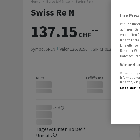
Home
Börse & Märkte
Swiss Re N
Swiss Re N
Ihre Priv
137.15
Wir und unse
–
–
auf Ihrem Ger
CHF
verarbeiten D
Inhalte und A
Einstellungen
Symbol
SREN
Valor
12688156
ISIN
CH0126881561
Rand der Webs
Datenschutze
Wir und u
Verwendung ge
Kurs
Eröffnung
Informationen
Inhalten, Zi
Liste der P
Geld
Brief
Tagesvolumen Börse
Umsatz