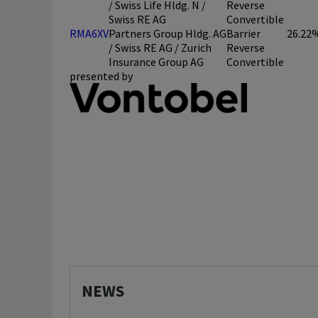
/ Swiss Life Hldg. N /
Reverse
Swiss RE AG
Convertible
RMA6XV
Partners Group Hldg. AG
Barrier
26.22
/ Swiss RE AG / Zurich
Reverse
Insurance Group AG
Convertible
presented by
NEWS