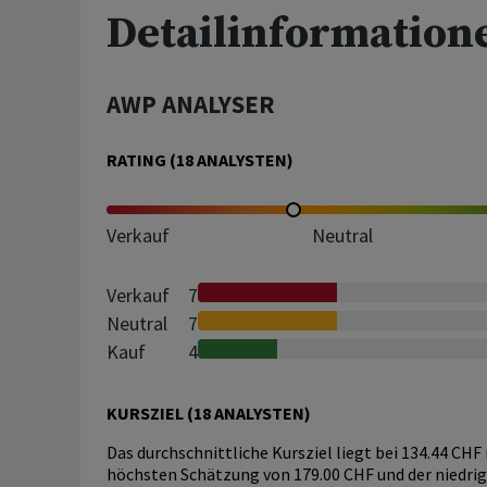
Detailinformation
AWP ANALYSER
RATING (
18
ANALYSTEN)
Verkauf
Neutral
Verkauf
7
Neutral
7
Kauf
4
KURSZIEL (
18
ANALYSTEN)
Das durchschnittliche Kursziel liegt bei 134.44 CHF
höchsten Schätzung von 179.00 CHF und der niedri