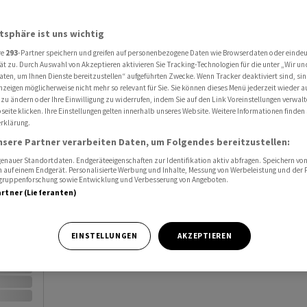
Al
atsphäre ist uns wichtig
Port
re
293
-Partner speichern und greifen auf personenbezogene Daten wie Browserdaten oder einde
ät zu. Durch Auswahl von Akzeptieren aktivieren Sie Tracking-Technologien für die unter „Wir un
Watc
aten, um Ihnen Dienste bereitzustellen“ aufgeführten Zwecke. Wenn Tracker deaktiviert sind, s
nzeigen möglicherweise nicht mehr so relevant für Sie. Sie können dieses Menü jederzeit wieder a
 zu ändern oder Ihre Einwilligung zu widerrufen, indem Sie auf den Link Voreinstellungen verwal
eite klicken. Ihre Einstellungen gelten innerhalb unseres Website. Weitere Informationen finden 
rklärung.
nsere Partner verarbeiten Daten, um Folgendes bereitzustellen:
nauer Standortdaten. Endgeräteeigenschaften zur Identifikation aktiv abfragen. Speichern von 
Vortag
 auf einem Endgerät. Personalisierte Werbung und Inhalte, Messung von Werbeleistung und der
elgruppenforschung sowie Entwicklung und Verbesserung von Angeboten.
artner (Lieferanten)
EINSTELLUNGEN
AKZEPTIEREN