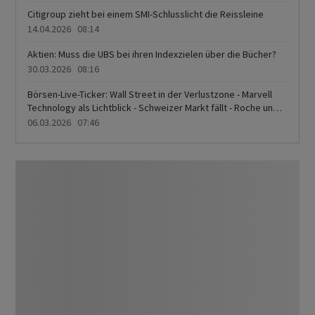
Citigroup zieht bei einem SMI-Schlusslicht die Reissleine
14.04.2026 08:14
Aktien: Muss die UBS bei ihren Indexzielen über die Bücher?
30.03.2026 08:16
Börsen-Live-Ticker: Wall Street in der Verlustzone - Marvell
Technology als Lichtblick - Schweizer Markt fällt - Roche und
Novartis im Minus - Nestlé knapp positiv
06.03.2026 07:46