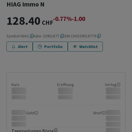
HIAG Immo N
128.40
-0.77%
-1.00
CHF
Symbol
HIAG
Valor
23951877
ISIN
CH0239518779
Alert
Portfolio
Watchlist
Kurs
Eröffnung
Vortag
Geld
Brief
Tagesvolumen Börse