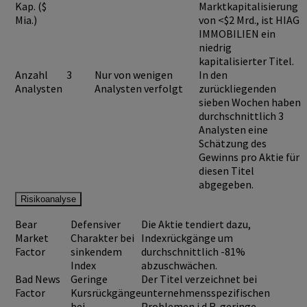
Kap. ($
Marktkapitalisierung
Mia.)
von <$2 Mrd., ist
HIAG
IMMOBILIEN
ein
niedrig
kapitalisierter Titel.
Anzahl
3
Nur von wenigen
In den
Analysten
Analysten verfolgt
zurückliegenden
sieben Wochen haben
durchschnittlich 3
Analysten eine
Schätzung des
Gewinns pro Aktie für
diesen Titel
abgegeben.
Risikoanalyse
Bear
Defensiver
Die Aktie tendiert dazu,
Market
Charakter bei
Indexrückgänge um
Factor
sinkendem
durchschnittlich -81%
Index
abzuschwächen.
Bad News
Geringe
Der Titel verzeichnet bei
Factor
Kursrückgänge
unternehmensspezifischen
bei
Problemen i.d.R. geringe