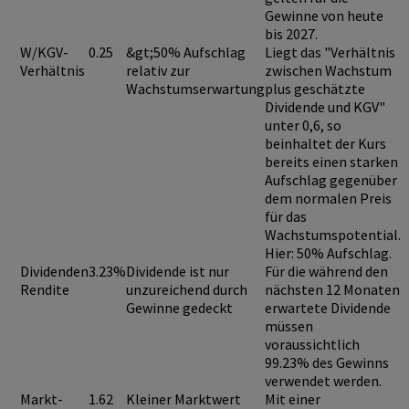
Gewinne von heute
bis 2027.
W/KGV-
0.25
&gt;50% Aufschlag
Liegt das "Verhältnis
Verhältnis
relativ zur
zwischen Wachstum
Wachstumserwartung
plus geschätzte
Dividende und KGV"
unter 0,6
, so
beinhaltet der Kurs
bereits einen
starken
Aufschlag
gegenüber
dem normalen Preis
für das
Wachstumspotential.
Hier: 50% Aufschlag.
Dividenden
3.23%
Dividende ist nur
Für die während den
Rendite
unzureichend durch
nächsten 12 Monaten
Gewinne gedeckt
erwartete Dividende
müssen
voraussichtlich
99.23%
des Gewinns
verwendet werden.
Markt-
1.62
Kleiner Marktwert
Mit einer