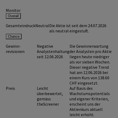
Monitor
Overall
Gesamteindruck
Neutral
Die Aktie ist seit dem 24.07.2026
als neutral eingestuft.
Chance
Gewinn-
Negative
Die Gewinnerwartung
revisionen
Analystenhaltung
der Analysten pro Aktie
seit 12.06.2026
liegen heute niedriger
als vor sieben Wochen.
Dieser negative Trend
hat am 12.06.2026 bei
einem Kurs von
138.60
CHF
eingesetzt.
Preis
Leicht
Auf Basis des
überbewertet,
Wachstumspotentials
gemäss
und eigener Kriterien,
theScreener
erscheint uns der
Aktienkurs aktuell
leicht erhöht.