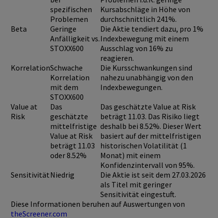
spezifischen
Kursabschläge in Höhe von
Problemen
durchschnittlich 241%.
Beta
Geringe
Die Aktie tendiert dazu, pro 1%
Anfälligkeit vs.
Indexbewegung mit einem
STOXX600
Ausschlag von 16% zu
reagieren.
Korrelation
Schwache
Die Kursschwankungen sind
Korrelation
nahezu unabhängig von den
mit dem
Indexbewegungen.
STOXX600
Value at
Das
Das geschätzte Value at Risk
Risk
geschätzte
beträgt 11.03. Das Risiko liegt
mittelfristige
deshalb bei 8.52%. Dieser Wert
Value at Risk
basiert auf der mittelfristigen
beträgt 11.03
historischen Volatilität (1
oder 8.52%
Monat) mit einem
Konfidenzintervall von 95%.
Sensitivität
Niedrig
Die Aktie ist seit dem 27.03.2026
als Titel mit geringer
Sensitivität eingestuft.
Diese Informationen beruhen auf Auswertungen von
theScreener.com