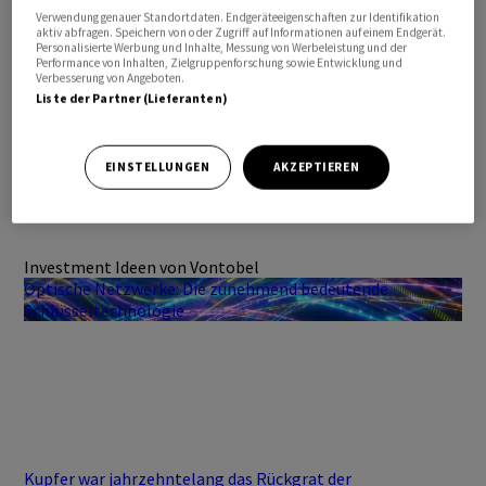
Verwendung genauer Standortdaten. Endgeräteeigenschaften zur Identifikation
aktiv abfragen. Speichern von oder Zugriff auf Informationen auf einem Endgerät.
Personalisierte Werbung und Inhalte, Messung von Werbeleistung und der
Performance von Inhalten, Zielgruppenforschung sowie Entwicklung und
Verbesserung von Angeboten.
Liste der Partner (Lieferanten)
EINSTELLUNGEN
AKZEPTIEREN
Investment Ideen von Vontobel
Optische Netzwerke: Die zunehmend bedeutende
Schlüsseltechnologie
Kupfer war jahrzehntelang das Rückgrat der