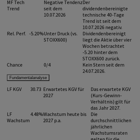
MF Tech
Negative Tendenz
Der
Trend
seit dem
dividendenbereinigte
10.07.2026
technische 40-Tage
Trend ist seit dem
10.07.2026 negativ.
Rel. Perf.
-5.20%
Unter Druck (vs.
Dividendenbereinigt
STOXX600)
liegt die Aktie über vier
Wochen betrachtet
-5.20 hinter dem
STOXX600 zurück.
Chance
0/4
Kein Stern seit dem
24.07.2026.
Fundamentalanalyse
LF KGV
30.73
Erwartetes KGV für
Das erwartete KGV
2027
(Kurs-Gewinn-
Verhältnis) gilt für
das Jahr 2027.
LF
4.48%
Wachstum heute bis
Die
Wachstum
2027 p.a.
durchschnittlichen
jährlichen
Wachstumsraten
gelten für die