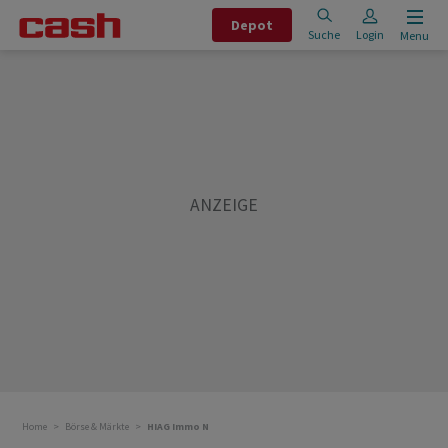
Depot
Suche
Login
Menu
Home
Börse & Märkte
HIAG Immo N