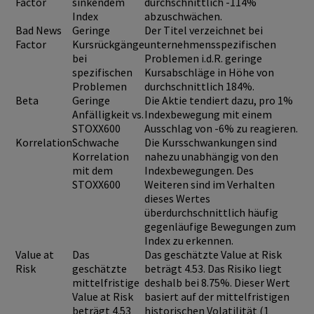
Factor
sinkendem
durchschnittlich -114%
Index
abzuschwächen.
Bad News
Geringe
Der Titel verzeichnet bei
Factor
Kursrückgänge
unternehmensspezifischen
bei
Problemen i.d.R. geringe
spezifischen
Kursabschläge in Höhe von
Problemen
durchschnittlich 184%.
Beta
Geringe
Die Aktie tendiert dazu, pro 1%
Anfälligkeit vs.
Indexbewegung mit einem
STOXX600
Ausschlag von -6% zu reagieren.
Korrelation
Schwache
Die Kursschwankungen sind
Korrelation
nahezu unabhängig von den
mit dem
Indexbewegungen. Des
STOXX600
Weiteren sind im Verhalten
dieses Wertes
überdurchschnittlich häufig
gegenläufige Bewegungen zum
Index zu erkennen.
Value at
Das
Das geschätzte Value at Risk
Risk
geschätzte
beträgt 4.53. Das Risiko liegt
mittelfristige
deshalb bei 8.75%. Dieser Wert
Value at Risk
basiert auf der mittelfristigen
beträgt 4.53
historischen Volatilität (1