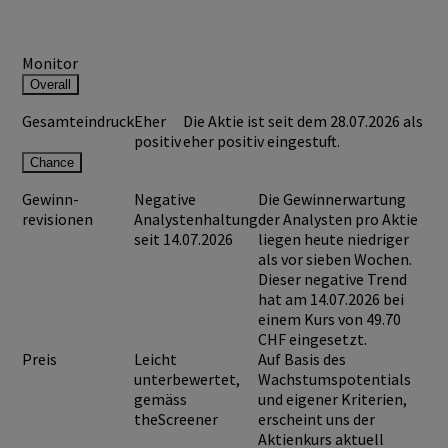
Monitor
Overall
Gesamteindruck
Eher
Die Aktie ist seit dem 28.07.2026 als
positiv
eher positiv eingestuft.
Chance
Gewinn-
Negative
Die Gewinnerwartung
revisionen
Analystenhaltung
der Analysten pro Aktie
seit 14.07.2026
liegen heute niedriger
als vor sieben Wochen.
Dieser negative Trend
hat am 14.07.2026 bei
einem Kurs von
49.70
CHF
eingesetzt.
Preis
Leicht
Auf Basis des
unterbewertet,
Wachstumspotentials
gemäss
und eigener Kriterien,
theScreener
erscheint uns der
Aktienkurs aktuell