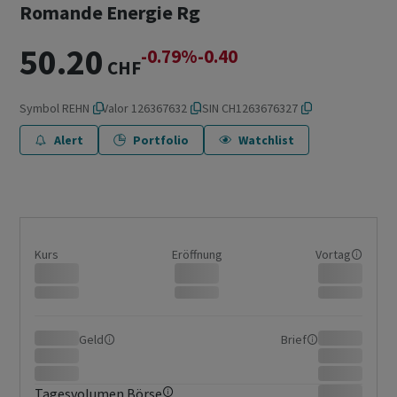
Romande Energie Rg
50.20
-0.79%
-0.40
CHF
Symbol
REHN
Valor
126367632
ISIN
CH1263676327
Alert
Portfolio
Watchlist
Kurs
Eröffnung
Vortag
Geld
Brief
Tagesvolumen Börse