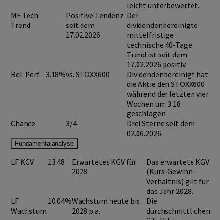
leicht unterbewertet.
MF Tech
Positive Tendenz
Der
Trend
seit dem
dividendenbereinigte
17.02.2026
mittelfristige
technische 40-Tage
Trend ist seit dem
17.02.2026 positiv.
Rel. Perf.
3.18%
vs. STOXX600
Dividendenbereinigt hat
die Aktie den STOXX600
während der letzten vier
Wochen um 3.18
geschlagen.
Chance
3/4
Drei Sterne seit dem
02.06.2026.
Fundamentalanalyse
LF KGV
13.48
Erwartetes KGV für
Das erwartete KGV
2028
(Kurs-Gewinn-
Verhältnis) gilt für
das Jahr 2028.
LF
10.04%
Wachstum heute bis
Die
Wachstum
2028 p.a.
durchschnittlichen