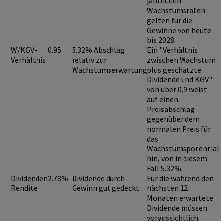
jährlichen
Wachstumsraten
gelten für die
Gewinne von heute
bis 2028.
W/KGV-
0.95
5.32% Abschlag
Ein "Verhältnis
Verhältnis
relativ zur
zwischen Wachstum
Wachstumserwartung
plus geschätzte
Dividende und KGV"
von über 0,9
weist
auf einen
Preisabschlag
gegenüber dem
normalen Preis für
das
Wachstumspotential
hin, von in diesem
Fall 5.32%.
Dividenden
2.78%
Dividende durch
Für die während den
Rendite
Gewinn gut gedeckt
nächsten 12
Monaten erwartete
Dividende müssen
voraussichtlich