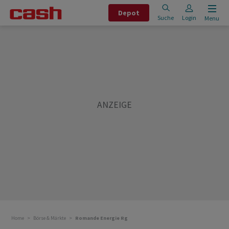
Depot
Suche
Login
Menu
Home
Börse & Märkte
Romande Energie Rg