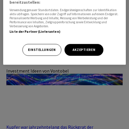
bereitzustellen:
Verwendung genauer Standortdaten. Endgeräteeigenschaften zur Identifikation
aktiv abfragen. Speichern von oder Zugriff auf Informationen auf einem Endgerät.
Personalisierte Werbung und Inhalte, Messung von Werbeleistung und der
Performance von Inhalten, Zielgruppenforschung sowie Entwicklung und
Verbesserung von Angeboten.
Liste der Partner (Lieferanten)
EINSTELLUNGEN
AKZEPTIEREN
Investment Ideen von Vontobel
Optische Netzwerke: Die zunehmend bedeutende
Schlüsseltechnologie
Kupfer war jahrzehntelang das Rückgrat der