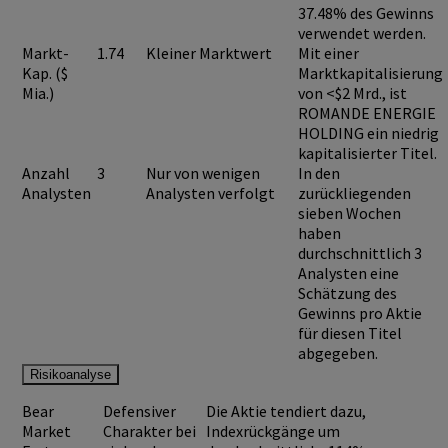
37.48%
des Gewinns
verwendet werden.
Markt-
1.74
Kleiner Marktwert
Mit einer
Kap. ($
Marktkapitalisierung
Mia.)
von <$2 Mrd., ist
ROMANDE ENERGIE
HOLDING
ein niedrig
kapitalisierter Titel.
Anzahl
3
Nur von wenigen
In den
Analysten
Analysten verfolgt
zurückliegenden
sieben Wochen
haben
durchschnittlich 3
Analysten eine
Schätzung des
Gewinns pro Aktie
für diesen Titel
abgegeben.
Risikoanalyse
Bear
Defensiver
Die Aktie tendiert dazu,
Market
Charakter bei
Indexrückgänge um