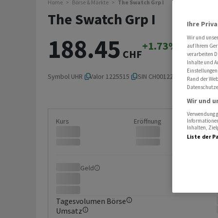
Home
Börse & Märkte
The Swatch Grp I
The Swatch Grp I
Ihre Priv
188.45
Wir und unse
+1.73%
+3.20
auf Ihrem Ger
CHF
verarbeiten D
Inhalte und A
Einstellungen
Symbol
UHR
Valor
1225515
ISIN
CH0012255151
Rand der Webs
Datenschutze
Wir und u
Verwendung ge
Kurs
Eröffnung
Informationen
Inhalten, Zi
Liste der P
Geld
Brief
Tagesvolumen Börse
Umsatz