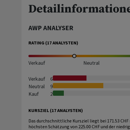
Detailinformation
AWP ANALYSER
RATING (
17
ANALYSTEN)
Verkauf
Neutral
Verkauf
6
Neutral
9
Kauf
2
KURSZIEL (
17
ANALYSTEN)
Das durchschnittliche Kursziel liegt bei 171.53 CHF
höchsten Schätzung von 225.00 CHF und der niedri