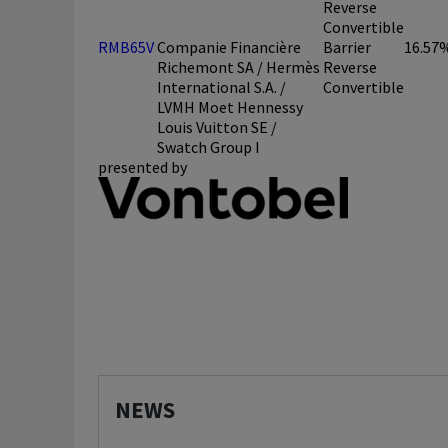
Reverse
Convertible
RMB65V
Companie Financière
Barrier
16.57
Richemont SA / Hermès
Reverse
International S.A. /
Convertible
LVMH Moet Hennessy
Louis Vuitton SE /
Swatch Group I
presented by
NEWS