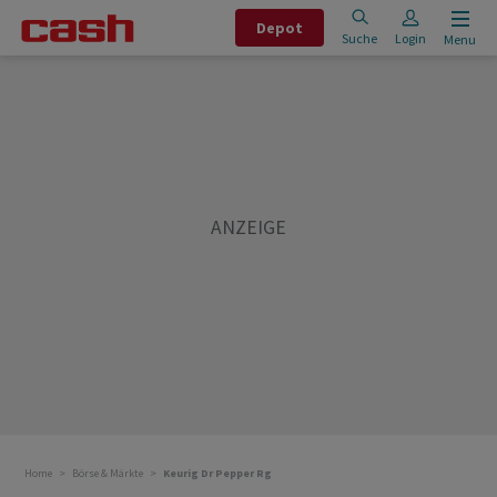
Depot
Suche
Login
Menu
Home
Börse & Märkte
Keurig Dr Pepper Rg