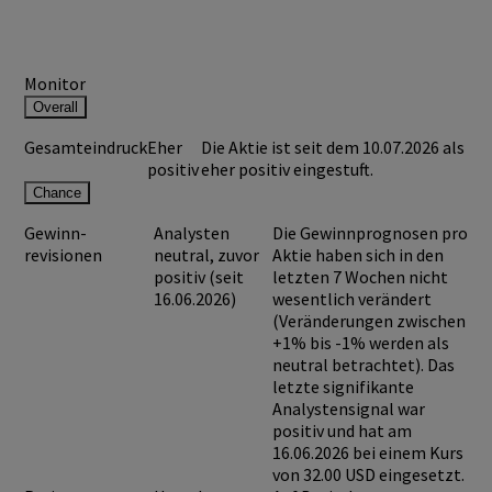
Monitor
Overall
Gesamteindruck
Eher
Die Aktie ist seit dem 10.07.2026 als
positiv
eher positiv eingestuft.
Chance
Gewinn-
Analysten
Die Gewinnprognosen pro
revisionen
neutral, zuvor
Aktie haben sich in den
positiv (seit
letzten 7 Wochen nicht
16.06.2026)
wesentlich verändert
(Veränderungen zwischen
+1% bis -1% werden als
neutral betrachtet). Das
letzte signifikante
Analystensignal war
positiv und hat am
16.06.2026 bei einem Kurs
von
32.00 USD
eingesetzt.