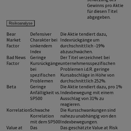
Gewinns pro Aktie
für diesen Titel
abgegeben.
Risikoanalyse
Bear
Defensiver
Die Aktie tendiert dazu,
Market
Charakter bei
Indexrückgänge um
Factor
sinkendem
durchschnittlich -19%
Index
abzuschwächen.
Bad News
Geringe
Der Titel verzeichnet bei
Factor
Kursrückgänge
unternehmensspezifischen
bei
Problemen i.d.R. geringe
spezifischen
Kursabschläge in Höhe von
Problemen
durchschnittlich 252%.
Beta
Geringe
Die Aktie tendiert dazu, pro 1%
Anfälligkeit vs.
Indexbewegung mit einem
SP500
Ausschlag von 31% zu
reagieren.
Korrelation
Schwache
Die Kursschwankungen sind
Korrelation
nahezu unabhängig von den
mit dem SP500
Indexbewegungen.
Value at
Das
Das geschätzte Value at Risk