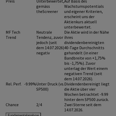
Preis
Unterbewertet,
Auf Basis des
gemäss
Wachstumspotentials
theScreener
und eigener Kriterien,
erscheint uns der
Aktienkurs aktuell
unterbewertet.
MF Tech
Neutrale
Die Aktie wird in der Nähe
Trend
Tendenz, zuvor
ihres
jedoch (seit
dividendenbereinigten
dem 14.07.2026)
40-Tage Durchschnitts
negativ
gehandelt (in einer
Bandbreite von +1,75%
bis -1,75%). Zuvor
unterlag der Wert einem
negativen Trend (seit
dem 14.07.2026).
Rel. Perf.
-9.99%
Unter Druck (vs.
Dividendenbereinigt liegt
SP500)
die Aktie über vier
Wochen betrachtet -9.99
hinter dem SP500 zurück.
Chance
2/4
Zwei Sterne seit dem
14.07.2026.
Fundamentalanalyse