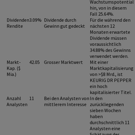
Wachstumspotential
hin, von in diesem
Fall 25.64%.
Dividenden
3.09%
Dividende durch
Für die während den
Rendite
Gewinn gut gedeckt
nächsten 12
Monaten erwartete
Dividende müssen
voraussichtlich
34.88%
des Gewinns
verwendet werden.
Markt-
42.05
Grosser Marktwert
Mit einer
Kap. ($
Marktkapitalisierung
Mia.)
von >$8 Mrd., ist
KEURIG DR PEPPER
ein hoch
kapitalisierter Titel.
Anzahl
11
Bei den Analysten von
In den
Analysten
mittlerem Interesse
zurückliegenden
sieben Wochen
haben
durchschnittlich 11
Analysten eine
Schätzung des