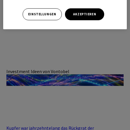
EINSTELLUNGEN
AKZEPTIEREN
Investment Ideen von Vontobel
Optische Netzwerke: Die zunehmend bedeutende
Schlüsseltechnologie
Kupfer war jahrzehntelang das Rückgrat der