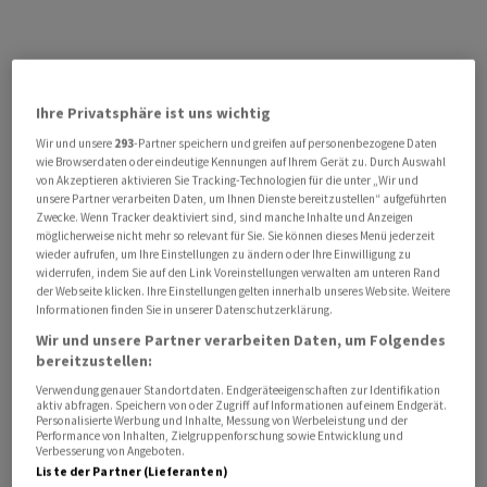
Ihre Privatsphäre ist uns wichtig
Wir und unsere
293
-Partner speichern und greifen auf personenbezogene Daten
wie Browserdaten oder eindeutige Kennungen auf Ihrem Gerät zu. Durch Auswahl
von Akzeptieren aktivieren Sie Tracking-Technologien für die unter „Wir und
unsere Partner verarbeiten Daten, um Ihnen Dienste bereitzustellen“ aufgeführten
Zwecke. Wenn Tracker deaktiviert sind, sind manche Inhalte und Anzeigen
möglicherweise nicht mehr so relevant für Sie. Sie können dieses Menü jederzeit
wieder aufrufen, um Ihre Einstellungen zu ändern oder Ihre Einwilligung zu
widerrufen, indem Sie auf den Link Voreinstellungen verwalten am unteren Rand
der Webseite klicken. Ihre Einstellungen gelten innerhalb unseres Website. Weitere
Informationen finden Sie in unserer Datenschutzerklärung.
Wir und unsere Partner verarbeiten Daten, um Folgendes
bereitzustellen:
Verwendung genauer Standortdaten. Endgeräteeigenschaften zur Identifikation
aktiv abfragen. Speichern von oder Zugriff auf Informationen auf einem Endgerät.
Personalisierte Werbung und Inhalte, Messung von Werbeleistung und der
Performance von Inhalten, Zielgruppenforschung sowie Entwicklung und
Verbesserung von Angeboten.
Liste der Partner (Lieferanten)