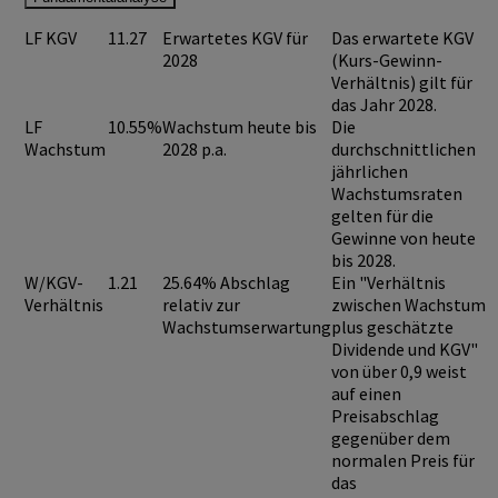
LF KGV
11.27
Erwartetes KGV für
Das erwartete KGV
2028
(Kurs-Gewinn-
Verhältnis) gilt für
das Jahr 2028.
LF
10.55%
Wachstum heute bis
Die
Wachstum
2028 p.a.
durchschnittlichen
jährlichen
Wachstumsraten
gelten für die
Gewinne von heute
bis 2028.
W/KGV-
1.21
25.64% Abschlag
Ein "Verhältnis
Verhältnis
relativ zur
zwischen Wachstum
Wachstumserwartung
plus geschätzte
Dividende und KGV"
von über 0,9
weist
auf einen
Preisabschlag
gegenüber dem
normalen Preis für
das