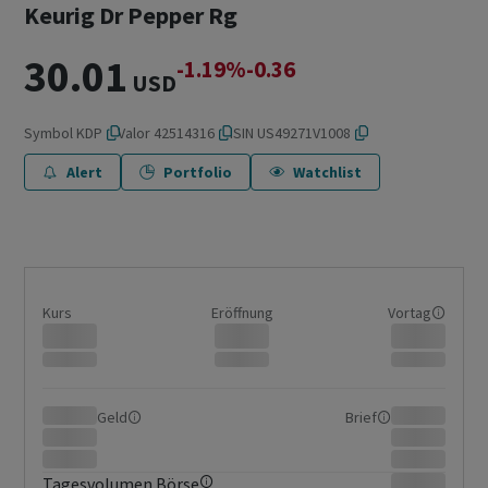
Keurig Dr Pepper Rg
30.01
-1.19%
-0.36
USD
Symbol
KDP
Valor
42514316
ISIN
US49271V1008
Alert
Portfolio
Watchlist
Kurs
Eröffnung
Vortag
Geld
Brief
Tagesvolumen Börse