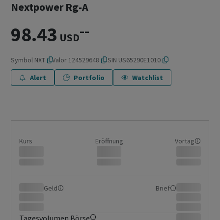
Nextpower Rg-A
98.43
–
–
USD
Symbol
NXT
Valor
124529648
ISIN
US65290E1010
Alert
Portfolio
Watchlist
Kurs
Eröffnung
Vortag
Geld
Brief
Tagesvolumen Börse