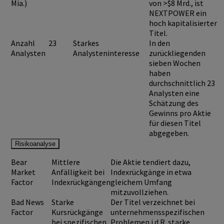
Mia.)
von >$8 Mrd., ist
NEXTPOWER
ein
hoch kapitalisierter
Titel.
Anzahl
23
Starkes
In den
Analysten
Analysteninteresse
zurückliegenden
sieben Wochen
haben
durchschnittlich 23
Analysten eine
Schätzung des
Gewinns pro Aktie
für diesen Titel
abgegeben.
Risikoanalyse
Bear
Mittlere
Die Aktie tendiert dazu,
Market
Anfälligkeit bei
Indexrückgänge in etwa
Factor
Indexrückgängen
gleichem Umfang
mitzuvollziehen.
Bad News
Starke
Der Titel verzeichnet bei
Factor
Kursrückgänge
unternehmensspezifischen
bei spezifischen
Problemen i.d.R. starke