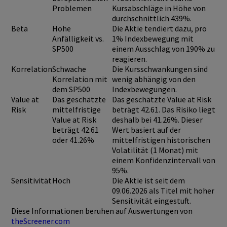
Problemen
Kursabschläge in Höhe von
durchschnittlich 439%.
Beta
Hohe
Die Aktie tendiert dazu, pro
Anfälligkeit vs.
1% Indexbewegung mit
SP500
einem Ausschlag von 190% zu
reagieren.
Korrelation
Schwache
Die Kursschwankungen sind
Korrelation mit
wenig abhängig von den
dem SP500
Indexbewegungen.
Value at
Das geschätzte
Das geschätzte Value at Risk
Risk
mittelfristige
beträgt 42.61. Das Risiko liegt
Value at Risk
deshalb bei 41.26%. Dieser
beträgt 42.61
Wert basiert auf der
oder 41.26%
mittelfristigen historischen
Volatilität (1 Monat) mit
einem Konfidenzintervall von
95%.
Sensitivität
Hoch
Die Aktie ist seit dem
09.06.2026 als Titel mit hoher
Sensitivität eingestuft.
Diese Informationen beruhen auf Auswertungen von
theScreener.com