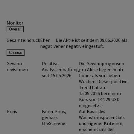
Monitor
Overall
Gesamteindruck
Eher
Die Aktie ist seit dem 09.06.2026 als
negativ
eher negativ eingestuft.
Chance
Gewinn-
Positive
Die Gewinnprognosen
revisionen
Analystenhaltung
pro Aktie liegen heute
seit 15.05.2026
höher als vor sieben
Wochen. Dieser positive
Trend hat am
15.05.2026 bei einem
Kurs von
144.29 USD
eingesetzt.
Preis
Fairer Preis,
Auf Basis des
gemäss
Wachstumspotentials
theScreener
und eigener Kriterien,
erscheint uns der