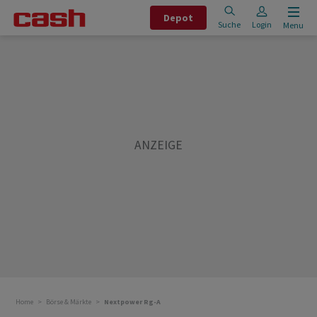
Depot
Suche
Login
Menu
Home
Börse & Märkte
Nextpower Rg-A