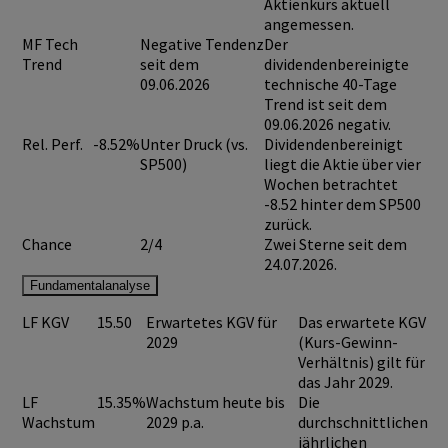
Aktienkurs aktuell
angemessen.
MF Tech
Negative Tendenz
Der
Trend
seit dem
dividendenbereinigte
09.06.2026
technische 40-Tage
Trend ist seit dem
09.06.2026 negativ.
Rel. Perf.
-8.52%
Unter Druck (vs.
Dividendenbereinigt
SP500)
liegt die Aktie über vier
Wochen betrachtet
-8.52 hinter dem SP500
zurück.
Chance
2/4
Zwei Sterne seit dem
24.07.2026.
Fundamentalanalyse
LF KGV
15.50
Erwartetes KGV für
Das erwartete KGV
2029
(Kurs-Gewinn-
Verhältnis) gilt für
das Jahr 2029.
LF
15.35%
Wachstum heute bis
Die
Wachstum
2029 p.a.
durchschnittlichen
jährlichen