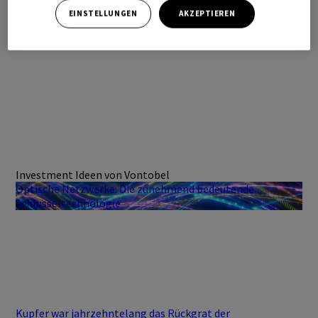
EINSTELLUNGEN
AKZEPTIEREN
Investment Ideen von Vontobel
Optische Netzwerke: Die zunehmend bedeutende
Schlüsseltechnologie
Kupfer war jahrzehntelang das Rückgrat der