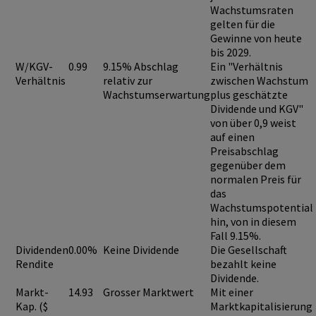
Wachstumsraten
gelten für die
Gewinne von heute
bis 2029.
W/KGV-
0.99
9.15% Abschlag
Ein "Verhältnis
Verhältnis
relativ zur
zwischen Wachstum
Wachstumserwartung
plus geschätzte
Dividende und KGV"
von über 0,9
weist
auf einen
Preisabschlag
gegenüber dem
normalen Preis für
das
Wachstumspotential
hin, von in diesem
Fall 9.15%.
Dividenden
0.00%
Keine Dividende
Die Gesellschaft
Rendite
bezahlt keine
Dividende.
Markt-
14.93
Grosser Marktwert
Mit einer
Kap. ($
Marktkapitalisierung