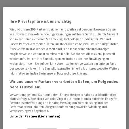
Ihre Privatsphäre ist uns wichtig
Wir und unsere
293
-Partner speichern und greifen auf personenbezogene Daten
wie Browserdaten oder eindeutige Kennungen auf Ihrem Gerät zu. Durch Auswahl
von Akzeptieren aktivieren Sie Tracking-Technologien für die unter „Wir und
unsere Partner verarbeiten Daten, um Ihnen Dienste bereitzustellen“ aufgeführten
Zwecke. Wenn Tracker deaktiviert sind, sind manche Inhalte und Anzeigen
möglicherweise nicht mehr so relevant für Sie. Sie können dieses Menü jederzeit
wieder aufrufen, um Ihre Einstellungen zu ändern oder Ihre Einwilligung zu
widerrufen, indem Sie auf den Link Voreinstellungen verwalten am unteren Rand
der Webseite klicken. Ihre Einstellungen gelten innerhalb unseres Website. Weitere
Informationen finden Sie in unserer Datenschutzerklärung.
Wir und unsere Partner verarbeiten Daten, um Folgendes
bereitzustellen:
Verwendung genauer Standortdaten. Endgeräteeigenschaften zur Identifikation
aktiv abfragen. Speichern von oder Zugriff auf Informationen auf einem Endgerät.
Personalisierte Werbung und Inhalte, Messung von Werbeleistung und der
Performance von Inhalten, Zielgruppenforschung sowie Entwicklung und
Verbesserung von Angeboten.
Liste der Partner (Lieferanten)