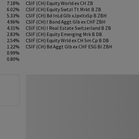
7.18%
CSIF (CH) Equity World ex CH ZB
6.02%
CSIF (CH) Equity Swtzl Tt Mrkt B ZB
5.33%
CSIF (CH) Bd InLd Glb xJpxItxSp B ZBH
4.96%
CSIF (CH) I Bond Aggt Glb ex CHF ZBH
4.31%
CSIF (CH) I Real Estate Switzerland B ZB
2.83%
CSIF (CH) Equity Emerging Mrk B DB
2.54%
CSIF (CH) Equity Wrld ex CH Sm Cp B DB
1.22%
CSIF (CH) Bd Aggt Glb ex CHF ESG Bl ZBH
0.99%
0.80%