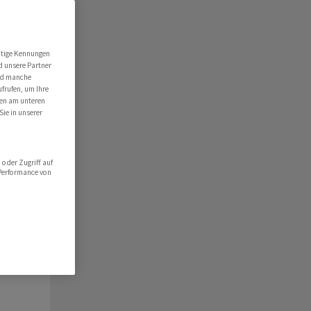
ert
folio
utige Kennungen
d unsere Partner
hlist
ind manche
ufrufen, um Ihre
ten am unteren
Sie in unserer
oder Zugriff auf
 Performance von