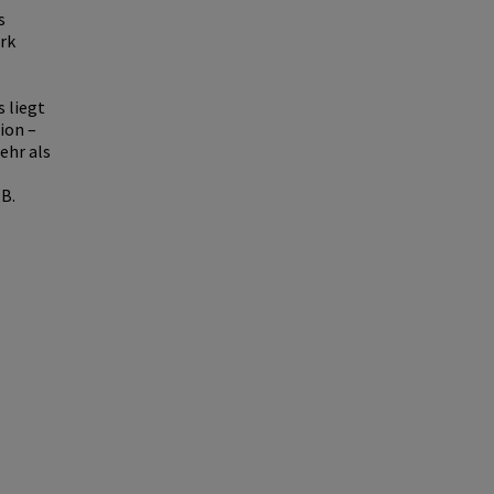
s
rk
 liegt
ion –
ehr als
B.