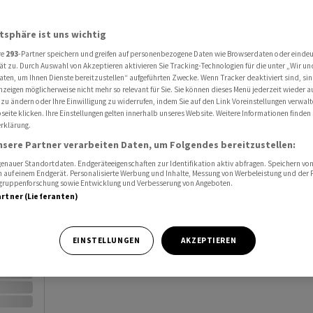
ssive 45
 4 - Mixta BVG Passive 45
Al
atsphäre ist uns wichtig
Port
re
293
-Partner speichern und greifen auf personenbezogene Daten wie Browserdaten oder einde
ät zu. Durch Auswahl von Akzeptieren aktivieren Sie Tracking-Technologien für die unter „Wir un
Watc
aten, um Ihnen Dienste bereitzustellen“ aufgeführten Zwecke. Wenn Tracker deaktiviert sind, s
nzeigen möglicherweise nicht mehr so relevant für Sie. Sie können dieses Menü jederzeit wieder a
 zu ändern oder Ihre Einwilligung zu widerrufen, indem Sie auf den Link Voreinstellungen verwal
826761
eite klicken. Ihre Einstellungen gelten innerhalb unseres Website. Weitere Informationen finden 
rklärung.
nsere Partner verarbeiten Daten, um Folgendes bereitzustellen:
nauer Standortdaten. Endgeräteeigenschaften zur Identifikation aktiv abfragen. Speichern von 
Vortag
 auf einem Endgerät. Personalisierte Werbung und Inhalte, Messung von Werbeleistung und der
elgruppenforschung sowie Entwicklung und Verbesserung von Angeboten.
artner (Lieferanten)
EINSTELLUNGEN
AKZEPTIEREN