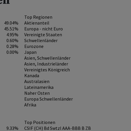
en
Top Regionen
49.04%
Aktienanteil
45.51%
Europa - nicht Euro
4.95%
Vereinigte Staaten
0.60%
Schwellenländer
0.28%
Eurozone
0.00%
Japan
Asien, Schwellenländer
Asien, Industrieländer
Vereinigtes Königreich
Kanada
Australasien
Lateinamerika
Naher Osten
Europa Schwellenländer
Afrika
Top Positionen
9.33%
CSIF (CH) Bd Swtzl AAA-BBB B ZB