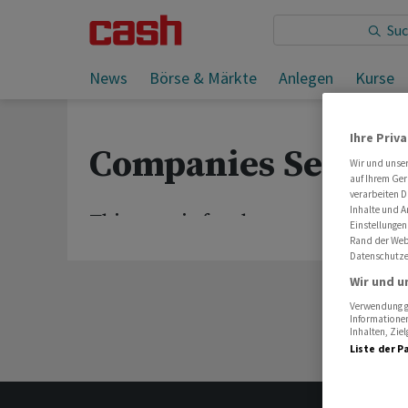
News
Börse & Märkte
Anlegen
Kurse
Ihre Priv
Companies Servic
Wir und unse
auf Ihrem Ger
verarbeiten D
Inhalte und A
This page is for the company servic
Einstellungen
Rand der Webs
Datenschutze
Wir und u
Verwendung ge
Informationen
Inhalten, Zi
Liste der P