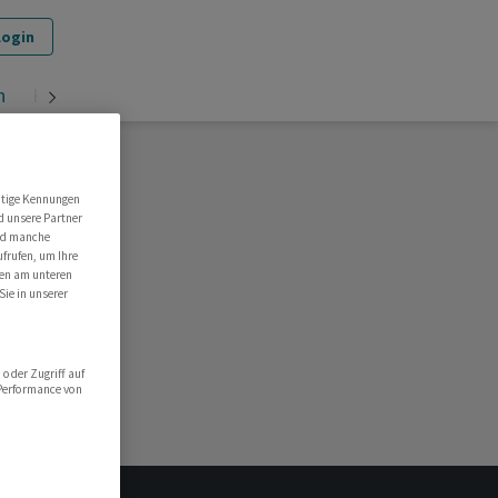
Login
n
Krypto
utige Kennungen
d unsere Partner
ind manche
ufrufen, um Ihre
ten am unteren
Sie in unserer
oder Zugriff auf
 Performance von