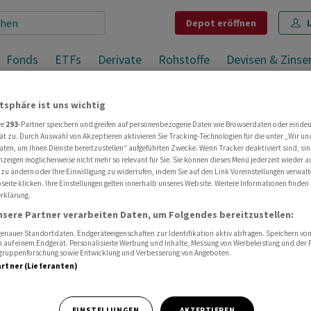
Depot
eröffnen
Fonds
ETFs
Derivate
Rohstoffe
Devisen & Zinse
atsphäre ist uns wichtig
e
re
293
-Partner speichern und greifen auf personenbezogene Daten wie Browserdaten oder einde
ät zu. Durch Auswahl von Akzeptieren aktivieren Sie Tracking-Technologien für die unter „Wir un
aten, um Ihnen Dienste bereitzustellen“ aufgeführten Zwecke. Wenn Tracker deaktiviert sind, s
nzeigen möglicherweise nicht mehr so relevant für Sie. Sie können dieses Menü jederzeit wieder a
e request only.
 zu ändern oder Ihre Einwilligung zu widerrufen, indem Sie auf den Link Voreinstellungen verwal
eite klicken. Ihre Einstellungen gelten innerhalb unseres Website. Weitere Informationen finden 
rklärung.
nsere Partner verarbeiten Daten, um Folgendes bereitzustellen:
nauer Standortdaten. Endgeräteeigenschaften zur Identifikation aktiv abfragen. Speichern von 
 auf einem Endgerät. Personalisierte Werbung und Inhalte, Messung von Werbeleistung und der
elgruppenforschung sowie Entwicklung und Verbesserung von Angeboten.
artner (Lieferanten)
EINSTELLUNGEN
AKZEPTIEREN