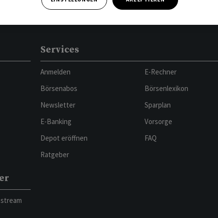
Services
Anmelden
E-Rechner
Börsenabos
Börsenlexikon
Newsletter
Sparplan
E-Banking
Vorsorge
Depot eröffnen
FAQ
Ratgeber
er
bstream