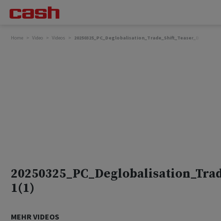
Home
Video
Videos
20250325_PC_Deglobalisation_Trade_Shift_Teaser_DE_V3_Lea
20250325_PC_Deglobalisation_Trad
1(1)
MEHR VIDEOS