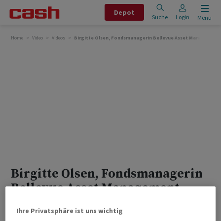
Depot
Suche
Login
Menu
Home
Video
Videos
Birgitte Olsen, Fondsmanagerin Bellevue Asset Management
Birgitte Olsen, Fondsmanagerin
Bellevue Asset Management
Ihre Privatsphäre ist uns wichtig
MEHR VIDEOS