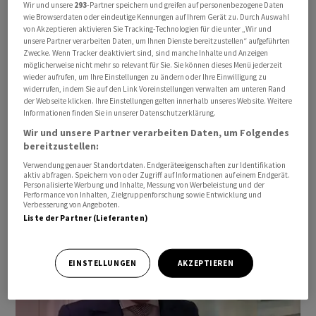
Wir und unsere
293
-Partner speichern und greifen auf personenbezogene Daten
wie Browserdaten oder eindeutige Kennungen auf Ihrem Gerät zu. Durch Auswahl
von Akzeptieren aktivieren Sie Tracking-Technologien für die unter „Wir und
unsere Partner verarbeiten Daten, um Ihnen Dienste bereitzustellen“ aufgeführten
Zwecke. Wenn Tracker deaktiviert sind, sind manche Inhalte und Anzeigen
möglicherweise nicht mehr so relevant für Sie. Sie können dieses Menü jederzeit
wieder aufrufen, um Ihre Einstellungen zu ändern oder Ihre Einwilligung zu
widerrufen, indem Sie auf den Link Voreinstellungen verwalten am unteren Rand
der Webseite klicken. Ihre Einstellungen gelten innerhalb unseres Website. Weitere
Informationen finden Sie in unserer Datenschutzerklärung.
Wir und unsere Partner verarbeiten Daten, um Folgendes
bereitzustellen:
Verwendung genauer Standortdaten. Endgeräteeigenschaften zur Identifikation
aktiv abfragen. Speichern von oder Zugriff auf Informationen auf einem Endgerät.
Andreas Lichtensteiger, CEO Vermögenspartner
Personalisierte Werbung und Inhalte, Messung von Werbeleistung und der
Performance von Inhalten, Zielgruppenforschung sowie Entwicklung und
Verbesserung von Angeboten.
Liste der Partner (Lieferanten)
EINSTELLUNGEN
AKZEPTIEREN