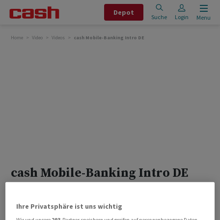
Depot
Suche
Login
Menu
Home
Video
Videos
cash Mobile-Banking Intro DE
cash Mobile-Banking Intro DE
MEHR VIDEOS
Ihre Privatsphäre ist uns wichtig
Wir und unsere
293
-Partner speichern und greifen auf personenbezogene Daten