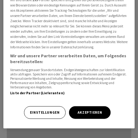
wie Browserdaten oder eindeutige Kennungen auf Ihrem Gerät zu. Durch Auswahl
von Akzeptieren aktivieren Sie Tracking-Technologien für die unter „Wir und
unsere Partner verarbeiten Daten, um Ihnen Dienste bereitzustellen“ aufgeführten
Zwecke. Wenn Tracker deaktiviert sind, sind manche Inhalte und Anzeigen
möglicherweise nicht mehr so relevant für Sie. Sie können dieses Menü jederzeit
wieder aufrufen, um Ihre Einstellungen zu ändern oder Ihre Einwilligung zu
widerrufen, indem Sie auf den Link Voreinstellungen verwalten am unteren Rand
der Webseite klicken. Ihre Einstellungen gelten innerhalb unseres Website. Weitere
Informationen finden Sie in unserer Datenschutzerklärung.
Wir und unsere Partner verarbeiten Daten, um Folgendes
bereitzustellen:
Verwendung genauer Standortdaten. Endgeräteeigenschaften zur Identifikation
anfo-02102023
aktiv abfragen. Speichern von oder Zugriff auf Informationen auf einem Endgerät.
Personalisierte Werbung und Inhalte, Messung von Werbeleistung und der
Performance von Inhalten, Zielgruppenforschung sowie Entwicklung und
Verbesserung von Angeboten.
Liste der Partner (Lieferanten)
EINSTELLUNGEN
AKZEPTIEREN