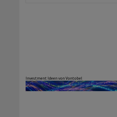
Investment Ideen von Vontobel
Optische Netzwerke: Die zunehmend bedeutende
Schlüsseltechnologie