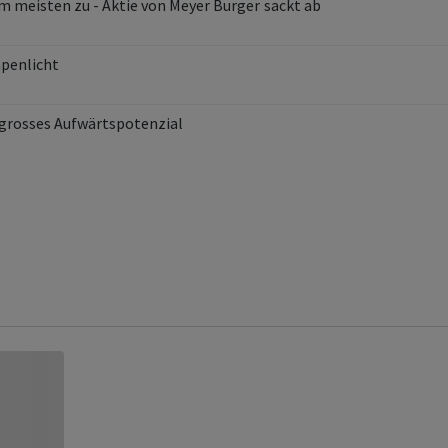
Börsen-Ticker: SMI schliesst im Plus - ABB legt am meisten zu - Aktie von Meyer Burger sackt ab
penlicht
 grosses Aufwärtspotenzial