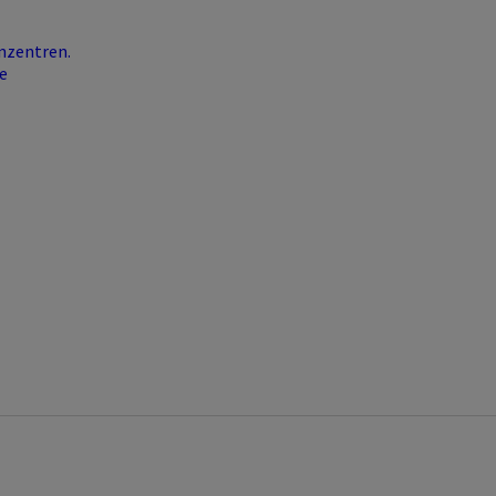
nzentren.
e