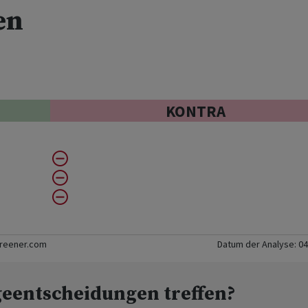
en
KONTRA
creener.com
Datum der Analyse:
04
geentscheidungen treffen?