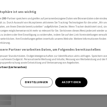
Al
atsphäre ist uns wichtig
Port
re
293
-Partner speichern und greifen auf personenbezogene Daten wie Browserdaten oder einde
ät zu. Durch Auswahl von Akzeptieren aktivieren Sie Tracking-Technologien für die unter „Wir un
Watc
aten, um Ihnen Dienste bereitzustellen“ aufgeführten Zwecke. Wenn Tracker deaktiviert sind, s
nzeigen möglicherweise nicht mehr so relevant für Sie. Sie können dieses Menü jederzeit wieder a
 zu ändern oder Ihre Einwilligung zu widerrufen, indem Sie auf den Link Voreinstellungen verwal
eite klicken. Ihre Einstellungen gelten innerhalb unseres Website. Weitere Informationen finden 
rklärung.
nsere Partner verarbeiten Daten, um Folgendes bereitzustellen:
nauer Standortdaten. Endgeräteeigenschaften zur Identifikation aktiv abfragen. Speichern von 
Vortag
 auf einem Endgerät. Personalisierte Werbung und Inhalte, Messung von Werbeleistung und der
elgruppenforschung sowie Entwicklung und Verbesserung von Angeboten.
artner (Lieferanten)
EINSTELLUNGEN
AKZEPTIEREN