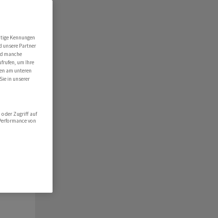
ert
folio
utige Kennungen
d unsere Partner
hlist
ind manche
ufrufen, um Ihre
ten am unteren
Sie in unserer
oder Zugriff auf
 Performance von