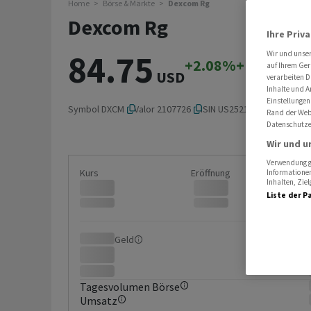
Home
Börse & Märkte
Dexcom Rg
Dexcom Rg
Ihre Priv
84.75
Wir und unse
+2.08%
+1.73
auf Ihrem Ger
USD
verarbeiten D
Inhalte und A
Einstellungen
Symbol
DXCM
Valor
2107726
ISIN
US2521311074
Rand der Webs
Datenschutze
Wir und u
Verwendung ge
Kurs
Eröffnung
Informationen
Inhalten, Zi
Liste der P
Geld
Brief
Tagesvolumen Börse
Umsatz