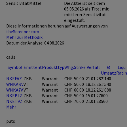
Sensitivität
Mittel
Die Aktie ist seit dem
05.05.2026 als Titel mit
mittlerer Sensitivität
eingestuft.
Diese Informationen beruhen auf Auswertungen von
theScreener.com
Mehr zur Methodik
Datum der Analyse: 04.08.2026
calls
Symbol
Emittent
Produkttyp
Whg.
Strike
Verfall
Ø
Liqu.
Umsatz
Rati
NKEFAZ
ZKB
Warrant
CHF
50.00
21.01.28
2'140
WNKARV
VT
Warrant
CHF
50.00
18.12.26
1'540
WNKA7V
VT
Warrant
CHF
60.00
18.12.26
1'088
NKEBLZ
ZKB
Warrant
CHF
50.00
15.01.27
600
NKET9Z
ZKB
Warrant
CHF
70.00
21.01.28
560
Mehr
puts