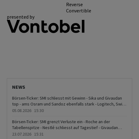
Reverse
Convertible
presented by
NEWS
Börsen-Ticker: SMI schliesst mit Gewinn - Sika und Givaudan
top - ams Osram und Sandoz ebenfalls stark - Logitech, Swiss
Life und Swisscom am Tabellenende
05.08.2026 15:30
Börsen-Ticker: SMI grenzt Verluste ein - Roche an der
Tabellenspitze - Nestlé schliesst auf Tagestief - Givaudan
schwach - Höhere Ölpreise und Bondrenditen belasten
23.07.2026 15:31