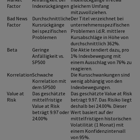
Factor
Indexrückgängen
gleichem Umfang
mitzuvollziehen.
Bad News
Durchschnittliche
Der Titel verzeichnet bei
Factor
Kursrückgänge
unternehmensspezifischen
bei spezifischen
Problemen i.d.R. mittlere
Problemen
Kursabschläge in Höhe von
durchschnittlich 362%.
Beta
Geringe
Die Aktie tendiert dazu, pro
Anfälligkeit vs.
1% Indexbewegung mit
SP500
einem Ausschlag von 76% zu
reagieren.
Korrelation
Schwache
Die Kursschwankungen sind
Korrelation mit
wenig abhängig von den
dem SP500
Indexbewegungen.
Value at
Das geschätzte
Das geschätzte Value at Risk
Risk
mittelfristige
beträgt 9.97. Das Risiko liegt
Value at Risk
deshalb bei 24.00%. Dieser
beträgt 9.97 oder
Wert basiert auf der
24.00%
mittelfristigen historischen
Volatilität (1 Monat) mit
einem Konfidenzintervall
von 95%.