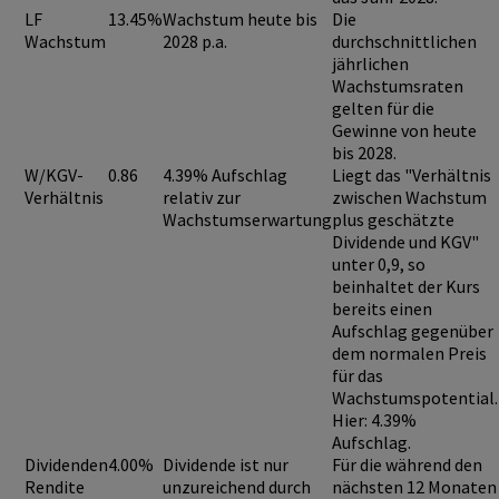
LF
13.45%
Wachstum heute bis
Die
Wachstum
2028 p.a.
durchschnittlichen
jährlichen
Wachstumsraten
gelten für die
Gewinne von heute
bis 2028.
W/KGV-
0.86
4.39% Aufschlag
Liegt das "Verhältnis
Verhältnis
relativ zur
zwischen Wachstum
Wachstumserwartung
plus geschätzte
Dividende und KGV"
unter 0,9
, so
beinhaltet der Kurs
bereits einen
Aufschlag
gegenüber
dem normalen Preis
für das
Wachstumspotential.
Hier: 4.39%
Aufschlag.
Dividenden
4.00%
Dividende ist nur
Für die während den
Rendite
unzureichend durch
nächsten 12 Monaten