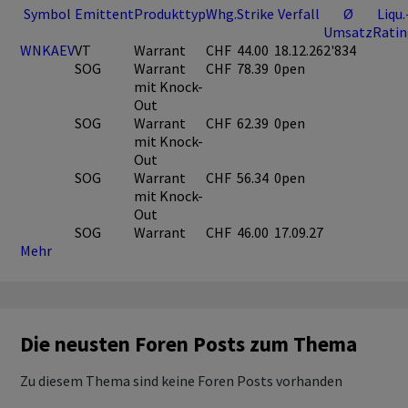
Symbol
Emittent
Produkttyp
Whg.
Strike
Verfall
Ø
Liqu.
Umsatz
Rati
WNKAEV
VT
Warrant
CHF
44.00
18.12.26
2'834
SOG
Warrant
CHF
78.39
0pen
mit Knock-
Out
SOG
Warrant
CHF
62.39
0pen
mit Knock-
Out
SOG
Warrant
CHF
56.34
0pen
mit Knock-
Out
SOG
Warrant
CHF
46.00
17.09.27
Mehr
Die neusten Foren Posts zum Thema
Zu diesem Thema sind keine Foren Posts vorhanden