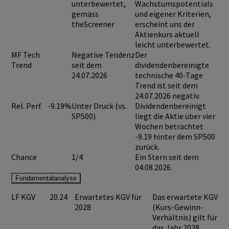
unterbewertet,
Wachstumspotentials
gemäss
und eigener Kriterien,
theScreener
erscheint uns der
Aktienkurs aktuell
leicht unterbewertet.
MF Tech
Negative Tendenz
Der
Trend
seit dem
dividendenbereinigte
24.07.2026
technische 40-Tage
Trend ist seit dem
24.07.2026 negativ.
Rel. Perf.
-9.19%
Unter Druck (vs.
Dividendenbereinigt
SP500)
liegt die Aktie über vier
Wochen betrachtet
-9.19 hinter dem SP500
zurück.
Chance
1/4
Ein Stern seit dem
04.08.2026.
Fundamentalanalyse
LF KGV
20.24
Erwartetes KGV für
Das erwartete KGV
2028
(Kurs-Gewinn-
Verhältnis) gilt für
das Jahr 2028.