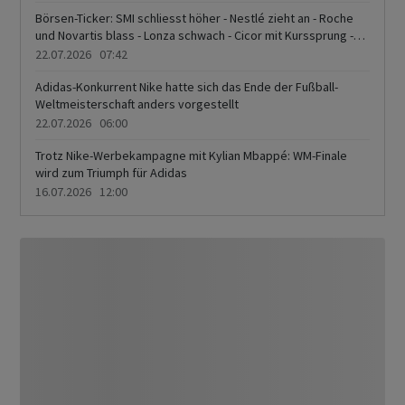
Anlegerstimmung
Börsen-Ticker: SMI schliesst höher - Nestlé zieht an - Roche
und Novartis blass - Lonza schwach - Cicor mit Kurssprung -
VAT im Angebot
22.07.2026 07:42
Adidas-Konkurrent Nike hatte sich das Ende der Fußball-
Weltmeisterschaft anders vorgestellt
22.07.2026 06:00
Trotz Nike-Werbekampagne mit Kylian ‌Mbappé: WM-Finale
wird zum Triumph für Adidas
16.07.2026 12:00