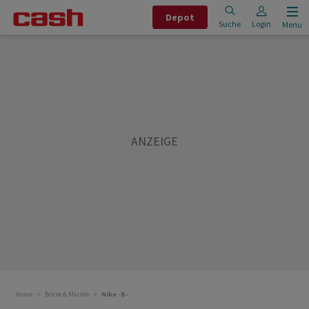
Depot
Suche
Login
Menu
Home
Börse & Märkte
Nike -B-