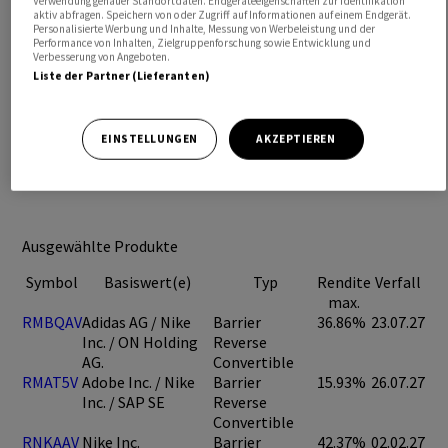
Verwendung genauer Standortdaten. Endgeräteeigenschaften zur Identifikation
aktiv abfragen. Speichern von oder Zugriff auf Informationen auf einem Endgerät.
Personalisierte Werbung und Inhalte, Messung von Werbeleistung und der
Performance von Inhalten, Zielgruppenforschung sowie Entwicklung und
Verbesserung von Angeboten.
Liste der Partner (Lieferanten)
EINSTELLUNGEN
AKZEPTIEREN
Ausgewählte Produkte
Symbol
Basiswert(e)
Typ
Rendite
Verfall
max.
RMBQAV
Adidas AG / Nike
Barrier
36.86%
23.07.27
Inc. / ON Holding
Reverse
AG.
Convertible
RMAT5V
Adobe Inc. / Nike
Barrier
15.93%
26.07.27
Inc. / SAP SE
Reverse
Convertible
RNKAAV
Nike Inc.
Barrier
42.37%
02.02.27