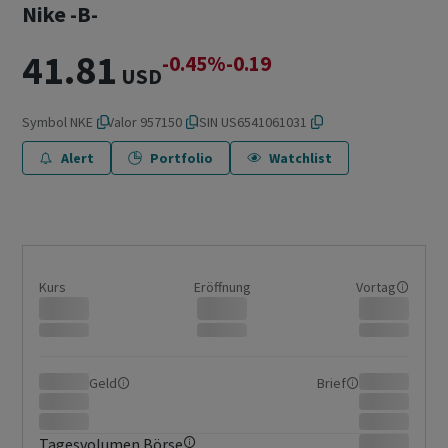
Nike -B-
41.81
-0.45%
-0.19
USD
Symbol
NKE
Valor
957150
ISIN
US6541061031
Alert
Portfolio
Watchlist
Kurs
Eröffnung
Vortag
Geld
Brief
Tagesvolumen Börse