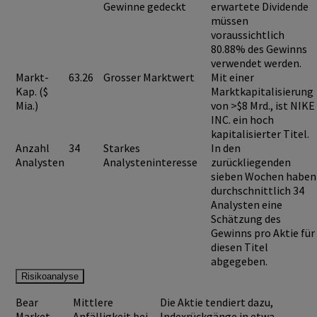
Gewinne gedeckt
erwartete Dividende
müssen
voraussichtlich
80.88%
des Gewinns
verwendet werden.
Markt-
63.26
Grosser Marktwert
Mit einer
Kap. ($
Marktkapitalisierung
Mia.)
von >$8 Mrd., ist
NIKE
INC.
ein hoch
kapitalisierter Titel.
Anzahl
34
Starkes
In den
Analysten
Analysteninteresse
zurückliegenden
sieben Wochen haben
durchschnittlich 34
Analysten eine
Schätzung des
Gewinns pro Aktie für
diesen Titel
abgegeben.
Risikoanalyse
Bear
Mittlere
Die Aktie tendiert dazu,
Market
Anfälligkeit bei
Indexrückgänge in etwa