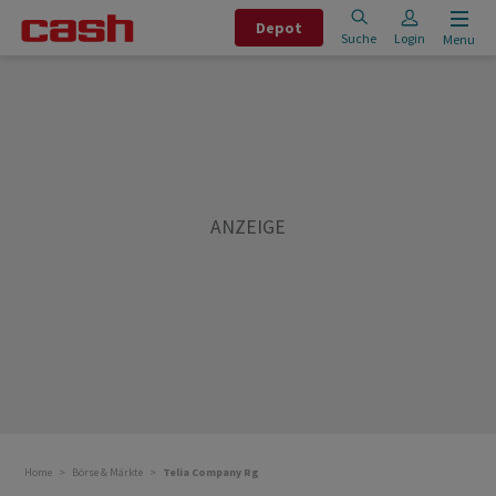
Depot
Suche
Login
Menu
Home
Börse & Märkte
Telia Company Rg