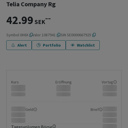
Telia Company Rg
42.99
–
–
SEK
Symbol
0H6X
Valor
1087941
ISIN
SE0000667925
Alert
Portfolio
Watchlist
Kurs
Eröffnung
Vortag
Geld
Brief
Tagesvolumen Börse