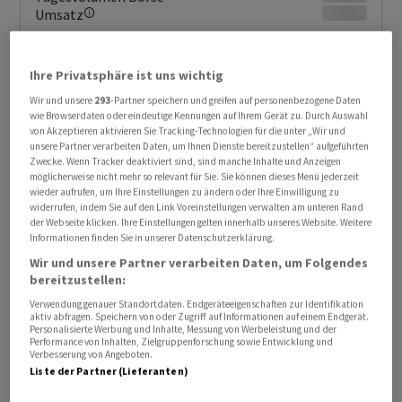
Umsatz
Ihre Privatsphäre ist uns wichtig
Wir und unsere
293
-Partner speichern und greifen auf personenbezogene Daten
wie Browserdaten oder eindeutige Kennungen auf Ihrem Gerät zu. Durch Auswahl
von Akzeptieren aktivieren Sie Tracking-Technologien für die unter „Wir und
unsere Partner verarbeiten Daten, um Ihnen Dienste bereitzustellen“ aufgeführten
Zwecke. Wenn Tracker deaktiviert sind, sind manche Inhalte und Anzeigen
möglicherweise nicht mehr so relevant für Sie. Sie können dieses Menü jederzeit
wieder aufrufen, um Ihre Einstellungen zu ändern oder Ihre Einwilligung zu
KURSENTWICKLUNG
widerrufen, indem Sie auf den Link Voreinstellungen verwalten am unteren Rand
Sie erhalten verzögerte Kurse.
der Webseite klicken. Ihre Einstellungen gelten innerhalb unseres Website. Weitere
Jetzt Realtime Daten erhalten
Informationen finden Sie in unserer Datenschutzerklärung.
Wir und unsere Partner verarbeiten Daten, um Folgendes
bereitzustellen:
Verwendung genauer Standortdaten. Endgeräteeigenschaften zur Identifikation
aktiv abfragen. Speichern von oder Zugriff auf Informationen auf einem Endgerät.
Personalisierte Werbung und Inhalte, Messung von Werbeleistung und der
Performance von Inhalten, Zielgruppenforschung sowie Entwicklung und
Verbesserung von Angeboten.
Liste der Partner (Lieferanten)