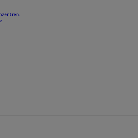
nzentren.
e