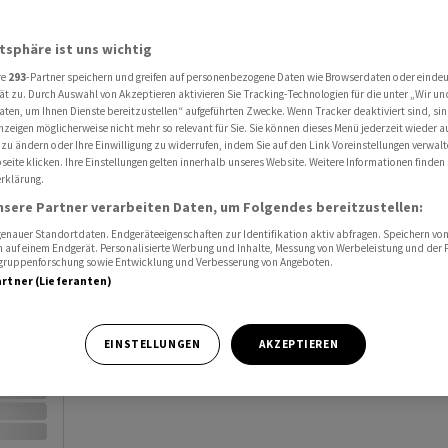
Al
atsphäre ist uns wichtig
Port
re
293
-Partner speichern und greifen auf personenbezogene Daten wie Browserdaten oder einde
ät zu. Durch Auswahl von Akzeptieren aktivieren Sie Tracking-Technologien für die unter „Wir un
Watc
aten, um Ihnen Dienste bereitzustellen“ aufgeführten Zwecke. Wenn Tracker deaktiviert sind, s
nzeigen möglicherweise nicht mehr so relevant für Sie. Sie können dieses Menü jederzeit wieder a
 zu ändern oder Ihre Einwilligung zu widerrufen, indem Sie auf den Link Voreinstellungen verwal
eite klicken. Ihre Einstellungen gelten innerhalb unseres Website. Weitere Informationen finden 
rklärung.
nsere Partner verarbeiten Daten, um Folgendes bereitzustellen:
nauer Standortdaten. Endgeräteeigenschaften zur Identifikation aktiv abfragen. Speichern von 
Vortag
 auf einem Endgerät. Personalisierte Werbung und Inhalte, Messung von Werbeleistung und der
elgruppenforschung sowie Entwicklung und Verbesserung von Angeboten.
artner (Lieferanten)
EINSTELLUNGEN
AKZEPTIEREN