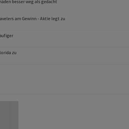
häden besser weg als gedacht
avelers am Gewinn - Aktie legt zu
äufiger
orida zu