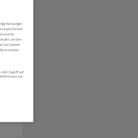
ert
folio
utige Kennungen
d unsere Partner
hlist
ind manche
ufrufen, um Ihre
ten am unteren
Sie in unserer
oder Zugriff auf
 Performance von