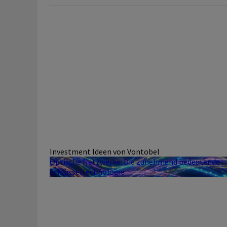
Investment Ideen von Vontobel
Optische Netzwerke: Die zunehmend bedeutende
Schlüsseltechnologie