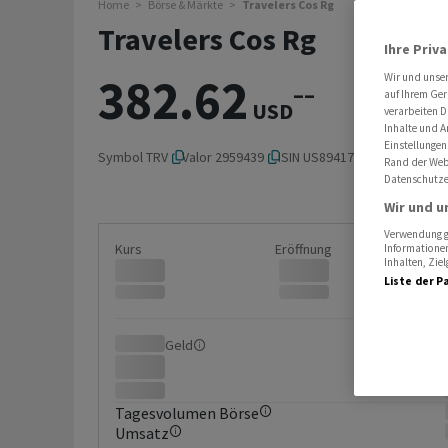
Home
Börse & Märkte
Travelers Cos Rg
Travelers Cos Rg
Ihre Priv
382.62
Wir und unse
–
–
auf Ihrem Ger
USD
verarbeiten D
Inhalte und A
Einstellungen
Symbol
TRV
Valor
2959439
ISIN
US89417E1091
Rand der Webs
Datenschutze
Wir und u
Verwendung ge
Kurs
Eröffnung
Informationen
Inhalten, Zi
Liste der P
Geld
Brief
Tagesvolumen Börse
Umsatz