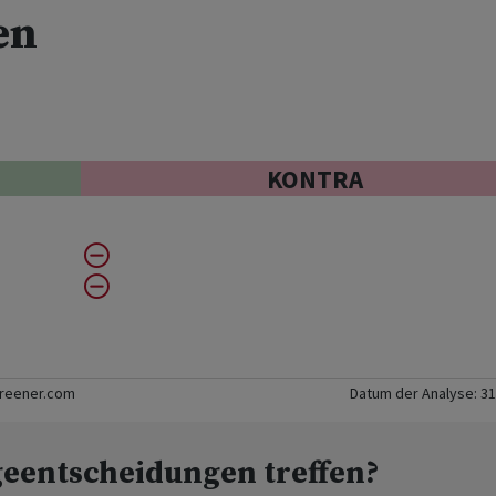
en
KONTRA
creener.com
Datum der Analyse:
31
geentscheidungen treffen?