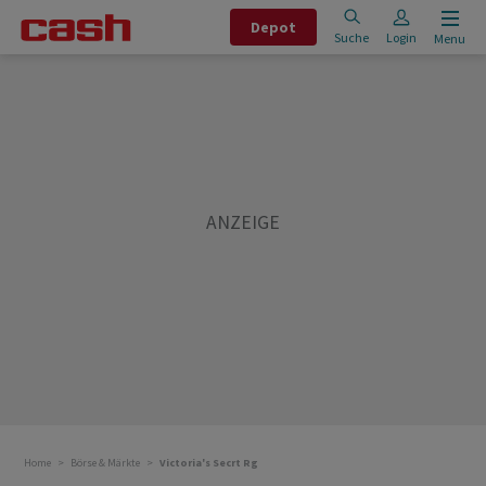
Depot
Suche
Login
Menu
Home
Börse & Märkte
Victoria's Secrt Rg