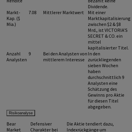
Rendite
bezahlt keine
Dividende.
Markt-
7.08
Mittlerer Marktwert
Mit einer
Kap. ($
Marktkapitalisierung
Mia.)
zwischen $2 & $8
Mrd., ist
VICTORIA'S
SECRET & CO.
ein
mittel
kapitalisierter Titel.
Anzahl
9
Bei den Analysten von
In den
Analysten
mittlerem Interesse
zurückliegenden
sieben Wochen
haben
durchschnittlich 9
Analysten eine
Schätzung des
Gewinns pro Aktie
für diesen Titel
abgegeben.
Risikoanalyse
Bear
Defensiver
Die Aktie tendiert dazu,
Market
Charakter bei
Indexrückgänge um