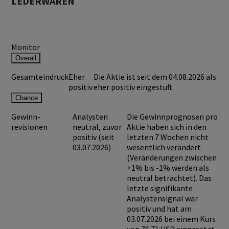
LEDERWAREN
Monitor
Overall
Gesamteindruck
Eher
Die Aktie ist seit dem 04.08.2026 als
positiv
eher positiv eingestuft.
Chance
Gewinn-
Analysten
Die Gewinnprognosen pro
revisionen
neutral, zuvor
Aktie haben sich in den
positiv (seit
letzten 7 Wochen nicht
03.07.2026)
wesentlich verändert
(Veränderungen zwischen
+1% bis -1% werden als
neutral betrachtet). Das
letzte signifikante
Analystensignal war
positiv und hat am
03.07.2026 bei einem Kurs