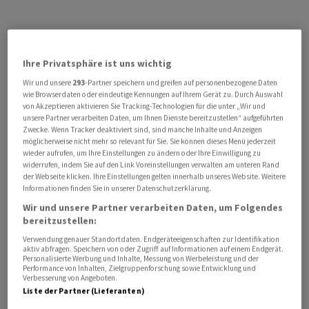
Ihre Privatsphäre ist uns wichtig
Wir und unsere
293
-Partner speichern und greifen auf personenbezogene Daten
wie Browserdaten oder eindeutige Kennungen auf Ihrem Gerät zu. Durch Auswahl
von Akzeptieren aktivieren Sie Tracking-Technologien für die unter „Wir und
unsere Partner verarbeiten Daten, um Ihnen Dienste bereitzustellen“ aufgeführten
Zwecke. Wenn Tracker deaktiviert sind, sind manche Inhalte und Anzeigen
möglicherweise nicht mehr so relevant für Sie. Sie können dieses Menü jederzeit
wieder aufrufen, um Ihre Einstellungen zu ändern oder Ihre Einwilligung zu
widerrufen, indem Sie auf den Link Voreinstellungen verwalten am unteren Rand
der Webseite klicken. Ihre Einstellungen gelten innerhalb unseres Website. Weitere
Informationen finden Sie in unserer Datenschutzerklärung.
Wir und unsere Partner verarbeiten Daten, um Folgendes
bereitzustellen:
Verwendung genauer Standortdaten. Endgeräteeigenschaften zur Identifikation
aktiv abfragen. Speichern von oder Zugriff auf Informationen auf einem Endgerät.
Personalisierte Werbung und Inhalte, Messung von Werbeleistung und der
Performance von Inhalten, Zielgruppenforschung sowie Entwicklung und
Verbesserung von Angeboten.
Liste der Partner (Lieferanten)