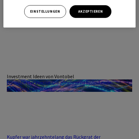
EINSTELLUNGEN
AKZEPTIEREN
Investment Ideen von Vontobel
Optische Netzwerke: Die zunehmend bedeutende
Schlüsseltechnologie
Kupfer war jahrzehntelang das Rückgrat der