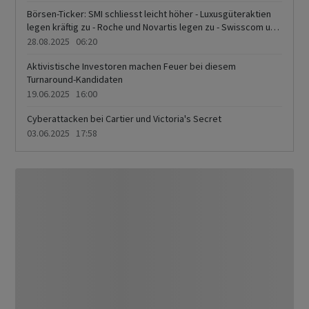
zu - Swiss Re sackt ab
Börsen-Ticker: SMI schliesst leicht höher - Luxusgüteraktien
legen kräftig zu - Roche und Novartis legen zu - Swisscom und
Alcon verlieren
28.08.2025 06:20
Aktivistische Investoren machen Feuer bei diesem
Turnaround-Kandidaten
19.06.2025 16:00
Cyberattacken bei Cartier und Victoria's Secret
03.06.2025 17:58