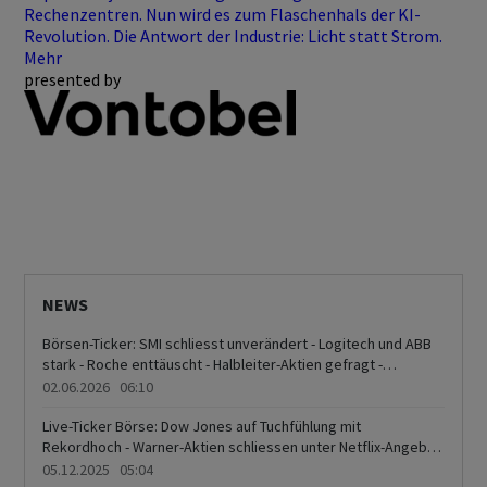
Rechenzentren. Nun wird es zum Flaschenhals der KI-
Revolution. Die Antwort der Industrie: Licht statt Strom.
Mehr
presented by
NEWS
Börsen-Ticker: SMI schliesst unverändert - Logitech und ABB
stark - Roche enttäuscht - Halbleiter-Aktien gefragt -
Molecular Partners im Angebot
02.06.2026 06:10
Live-Ticker Börse: Dow Jones auf Tuchfühlung mit
Rekordhoch - Warner-Aktien schliessen unter Netflix-Angebot
-Schweizer Börse schliesst im Plus - 14 von 20 SMI-Titel legen
05.12.2025 05:04