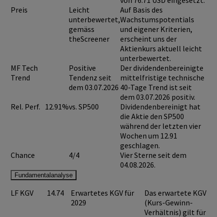
von
76.71 USD
eingesetzt.
Preis
Leicht
Auf Basis des
unterbewertet,
Wachstumspotentials
gemäss
und eigener Kriterien,
theScreener
erscheint uns der
Aktienkurs aktuell leicht
unterbewertet.
MF Tech
Positive
Der dividendenbereinigte
Trend
Tendenz seit
mittelfristige technische
dem 03.07.2026
40-Tage Trend ist seit
dem 03.07.2026 positiv.
Rel. Perf.
12.91%
vs. SP500
Dividendenbereinigt hat
die Aktie den SP500
während der letzten vier
Wochen um 12.91
geschlagen.
Chance
4/4
Vier Sterne seit dem
04.08.2026.
Fundamentalanalyse
LF KGV
14.74
Erwartetes KGV für
Das erwartete KGV
2029
(Kurs-Gewinn-
Verhältnis) gilt für