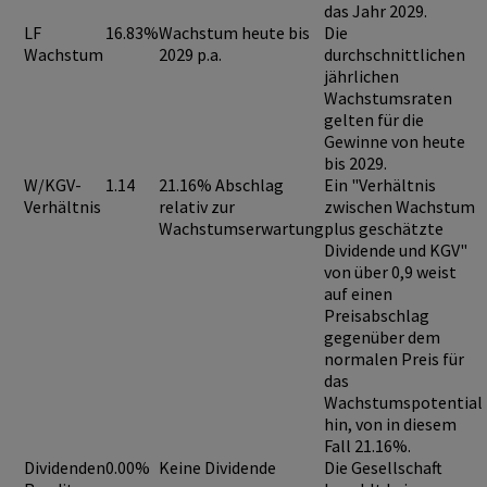
das Jahr 2029.
LF
16.83%
Wachstum heute bis
Die
Wachstum
2029 p.a.
durchschnittlichen
jährlichen
Wachstumsraten
gelten für die
Gewinne von heute
bis 2029.
W/KGV-
1.14
21.16% Abschlag
Ein "Verhältnis
Verhältnis
relativ zur
zwischen Wachstum
Wachstumserwartung
plus geschätzte
Dividende und KGV"
von über 0,9
weist
auf einen
Preisabschlag
gegenüber dem
normalen Preis für
das
Wachstumspotential
hin, von in diesem
Fall 21.16%.
Dividenden
0.00%
Keine Dividende
Die Gesellschaft