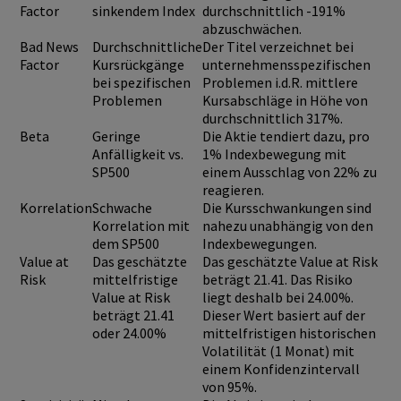
Factor
sinkendem Index
durchschnittlich -191%
abzuschwächen.
Bad News
Durchschnittliche
Der Titel verzeichnet bei
Factor
Kursrückgänge
unternehmensspezifischen
bei spezifischen
Problemen i.d.R. mittlere
Problemen
Kursabschläge in Höhe von
durchschnittlich 317%.
Beta
Geringe
Die Aktie tendiert dazu, pro
Anfälligkeit vs.
1% Indexbewegung mit
SP500
einem Ausschlag von 22% zu
reagieren.
Korrelation
Schwache
Die Kursschwankungen sind
Korrelation mit
nahezu unabhängig von den
dem SP500
Indexbewegungen.
Value at
Das geschätzte
Das geschätzte Value at Risk
Risk
mittelfristige
beträgt 21.41. Das Risiko
Value at Risk
liegt deshalb bei 24.00%.
beträgt 21.41
Dieser Wert basiert auf der
oder 24.00%
mittelfristigen historischen
Volatilität (1 Monat) mit
einem Konfidenzintervall
von 95%.