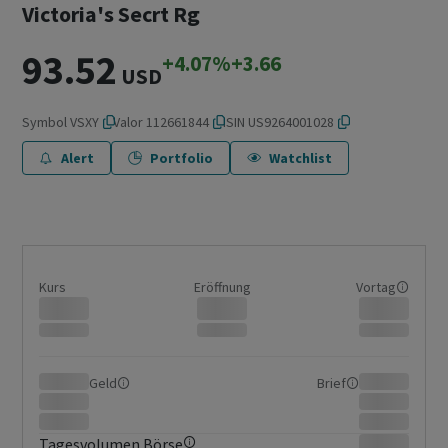
Victoria's Secrt Rg
93.52
+4.07%
+3.66
USD
Symbol
VSXY
Valor
112661844
ISIN
US9264001028
Alert
Portfolio
Watchlist
Kurs
Eröffnung
Vortag
Geld
Brief
Tagesvolumen Börse