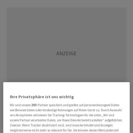
Ihre Privatsphäre ist uns wichtig
Wir und unsere
293
-Partner speichern und greifen auf personenbezogene Daten
Die Benzinbestände legten um 4,1 Millionen auf 226,8
wie Browserdaten oder eindeutige Kennungen auf Ihrem Gerät zu. Durch Auswahl
Millionen Barrel zu. Die Vorräte an Destillaten (Heizöl,
von Akzeptieren aktivieren Sie Tracking-Technologien für die unter „Wir und
unsere Partner verarbeiten Daten, um Ihnen Dienste bereitzustellen“ aufgeführten
Diesel) fielen um 1,1 Millionen auf 117,7 Millionen Barrel.
Zwecke. Wenn Tracker deaktiviert sind, sind manche Inhalte und Anzeigen
Die tägliche Ölproduktion stieg um 0,1 Millionen auf
möglicherweise nicht mehr so relevant für Sie. Sie können dieses Menü jederzeit